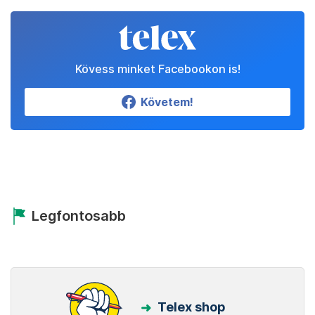
Kövess minket Facebookon is!
Követem!
Legfontosabb
Telex shop