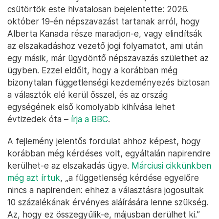
csütörtök este hivatalosan bejelentette: 2026.
október 19-én népszavazást tartanak arról, hogy
Alberta Kanada része maradjon-e, vagy elindítsák
az elszakadáshoz vezető jogi folyamatot, ami után
egy másik, már ügydöntő népszavazás születhet az
ügyben. Ezzel eldőlt, hogy a korábban még
bizonytalan függetlenségi kezdeményezés biztosan
a választók elé kerül ősszel, és az ország
egységének első komolyabb kihívása lehet
évtizedek óta –
írja a BBC
.
A fejlemény jelentős fordulat ahhoz képest, hogy
korábban még kérdéses volt, egyáltalán napirendre
kerülhet-e az elszakadás ügye.
Márciusi cikkünkben
még azt írtuk
, „a függetlenség kérdése egyelőre
nincs a napirenden: ehhez a választásra jogosultak
10 százalékának érvényes aláírására lenne szükség.
Az, hogy ez összegyűlik-e, májusban derülhet ki.”