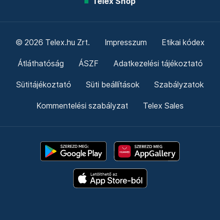
Telex Shop
© 2026 Telex.hu Zrt.
Impresszum
Etikai kódex
Átláthatóság
ÁSZF
Adatkezelési tájékoztató
Sütitájékoztató
Süti beállítások
Szabályzatok
Kommentelési szabályzat
Telex Sales