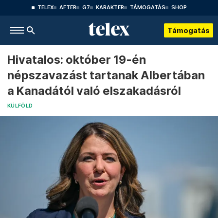
TELEX
AFTER
G7
KARAKTER
TÁMOGATÁS
SHOP
Támogatás
Hivatalos: október 19-én
népszavazást tartanak Albertában
a Kanadától való elszakadásról
KÜLFÖLD