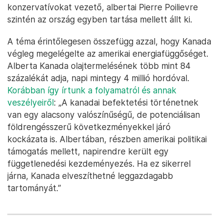
konzervatívokat vezető, albertai Pierre Poilievre
szintén az ország egyben tartása mellett állt ki.
A téma érintőlegesen összefügg azzal, hogy Kanada
végleg megelégelte az amerikai energiafüggőséget.
Alberta Kanada olajtermelésének több mint 84
százalékát adja, napi mintegy 4 millió hordóval.
Korábban így írtunk a folyamatról és annak
veszélyeiről
: „A kanadai befektetési történetnek
van egy alacsony valószínűségű, de potenciálisan
földrengésszerű következményekkel járó
kockázata is. Albertában, részben amerikai politikai
támogatás mellett, napirendre került egy
függetlenedési kezdeményezés. Ha ez sikerrel
járna, Kanada elveszíthetné leggazdagabb
tartományát.”