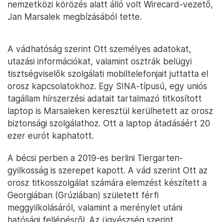
nemzetközi körözés alatt álló volt Wirecard-vezető,
Jan Marsalek megbízásából tette.
A vádhatóság szerint Ott személyes adatokat,
utazási információkat, valamint osztrák belügyi
tisztségviselők szolgálati mobiltelefonjait juttatta el
orosz kapcsolatokhoz. Egy SINA-típusú, egy uniós
tagállam hírszerzési adatait tartalmazó titkosított
laptop is Marsaleken keresztül kerülhetett az orosz
biztonsági szolgálathoz. Ott a laptop átadásáért 20
ezer eurót kaphatott.
A bécsi perben a 2019-es berlini Tiergarten-
gyilkosság is szerepet kapott. A vád szerint Ott az
orosz titkosszolgálat számára elemzést készített a
Georgiában (Grúziában) született férfi
meggyilkolásáról, valamint a merénylet utáni
hatósági fellépésről. Az ügyészség szerint