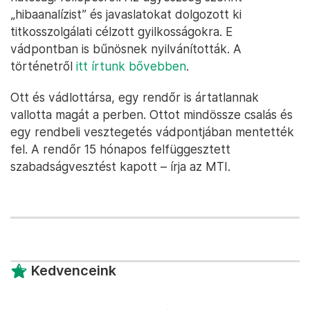
„hibaanalízist” és javaslatokat dolgozott ki
titkosszolgálati célzott gyilkosságokra. E
vádpontban is bűnösnek nyilvánították. A
történetről
itt írtunk bővebben
.
Ott és vádlottársa, egy rendőr is ártatlannak
vallotta magát a perben. Ottot mindössze csalás és
egy rendbeli vesztegetés vádpontjában mentették
fel. A rendőr 15 hónapos felfüggesztett
szabadságvesztést kapott – írja az MTI.
Kedvenceink