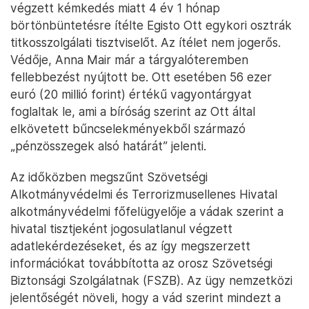
végzett kémkedés miatt 4 év 1 hónap
börtönbüntetésre ítélte Egisto Ott egykori osztrák
titkosszolgálati tisztviselőt. Az ítélet nem jogerős.
Védője, Anna Mair már a tárgyalóteremben
fellebbezést nyújtott be. Ott esetében 56 ezer
euró (20 millió forint) értékű vagyontárgyat
foglaltak le, ami a bíróság szerint az Ott által
elkövetett bűncselekményekből származó
„pénzösszegek alsó határát” jelenti.
Az időközben megszűnt Szövetségi
Alkotmányvédelmi és Terrorizmusellenes Hivatal
alkotmányvédelmi főfelügyelője a vádak szerint a
hivatal tisztjeként jogosulatlanul végzett
adatlekérdezéseket, és az így megszerzett
információkat továbbította az orosz Szövetségi
Biztonsági Szolgálatnak (FSZB). Az ügy nemzetközi
jelentőségét növeli, hogy a vád szerint mindezt a