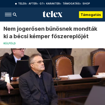
TELEX
AFTER
G7
KARAKTER
TÁMOGATÁS
SHOP
Támogatás
Nem jogerősen bűnösnek mondták
ki a bécsi kémper főszereplőjét
KÜLFÖLD