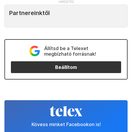
Partnereinktől
Állítsd be a Telexet
megbízható forrásnak!
Beállítom
Kövess minket Facebookon is!