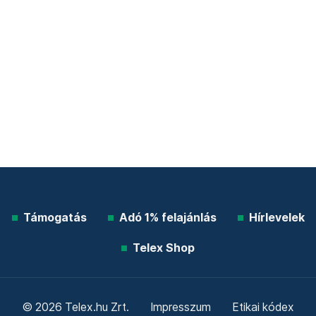
Támogatás
Adó 1% felajánlás
Hírlevelek
Telex Shop
© 2026 Telex.hu Zrt.
Impresszum
Etikai kódex