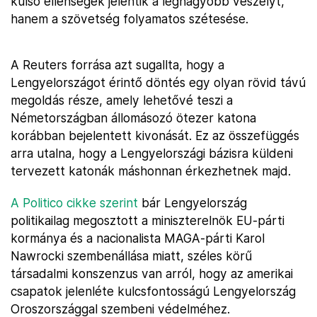
külső ellenségek jelentik a legnagyobb veszélyt,
hanem a szövetség folyamatos szétesése.
A Reuters forrása azt sugallta, hogy a
Lengyelországot érintő döntés egy olyan rövid távú
megoldás része, amely lehetővé teszi a
Németországban állomásozó ötezer katona
korábban bejelentett kivonását. Ez az összefüggés
arra utalna, hogy a Lengyelországi bázisra küldeni
tervezett katonák máshonnan érkezhetnek majd.
A Politico cikke szerint
bár Lengyelország
politikailag megosztott a miniszterelnök EU-párti
kormánya és a nacionalista MAGA-párti Karol
Nawrocki szembenállása miatt, széles körű
társadalmi konszenzus van arról, hogy az amerikai
csapatok jelenléte kulcsfontosságú Lengyelország
Oroszországgal szembeni védelméhez.