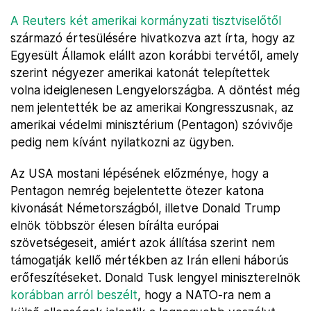
A Reuters két amerikai kormányzati tisztviselőtől
származó értesülésére hivatkozva azt írta, hogy az
Egyesült Államok elállt azon korábbi tervétől, amely
szerint négyezer amerikai katonát telepítettek
volna ideiglenesen Lengyelországba. A döntést még
nem jelentették be az amerikai Kongresszusnak, az
amerikai védelmi minisztérium (Pentagon) szóvivője
pedig nem kívánt nyilatkozni az ügyben.
Az USA mostani lépésének előzménye, hogy a
Pentagon nemrég bejelentette ötezer katona
kivonását Németországból, illetve Donald Trump
elnök többször élesen bírálta európai
szövetségeseit, amiért azok állítása szerint nem
támogatják kellő mértékben az Irán elleni háborús
erőfeszítéseket. Donald Tusk lengyel miniszterelnök
korábban arról beszélt
, hogy a NATO-ra nem a