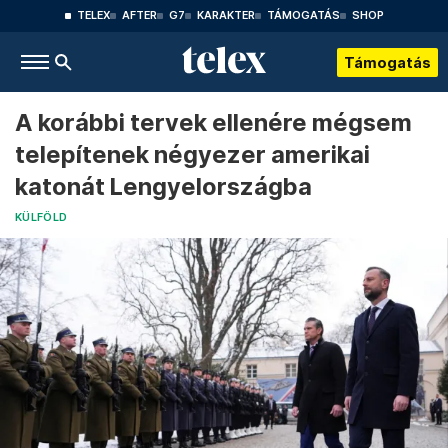
TELEX
AFTER
G7
KARAKTER
TÁMOGATÁS
SHOP
Támogatás
A korábbi tervek ellenére mégsem
telepítenek négyezer amerikai
katonát Lengyelországba
KÜLFÖLD