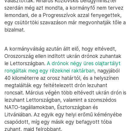
választották. Rihards Kozlovskis belügyminiszter
szerdán még azt mondta, a kormányfő nem tervez
lemondani, de a Progresszívok azzal fenyegettek,
egy csütörtöki szavazáson már megvonhatják tőle a
bizalmat.
A kormányválság azután állt elő, hogy eltévedt,
Oroszország ellen indított ukrán drónok zuhantak
le Lettországban.
A drónok négy üres olajtartályt
rongáltak meg egy rēzeknei raktárban
, nagyjából
40 kilométerre az orosz határtól, és a helyszínen
megtalálták egy feltételezett drón lezuhant
roncsait. Március végén több eltévedt ukrán drón is
lezuhant Lettországban, valamint a szomszédos
NATO-tagállamokban, Észtországban és
Litvániában. Az egyik egy helyi erőmű kéményébe
csapódott, míg egy másik egy befagyott tóba
zuhant, majd felrobbant.