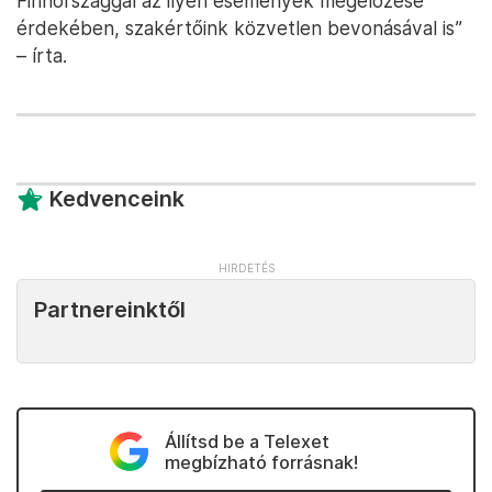
Finnországgal az ilyen események megelőzése
érdekében, szakértőink közvetlen bevonásával is”
– írta.
Kedvenceink
Partnereinktől
Állítsd be a Telexet
megbízható forrásnak!