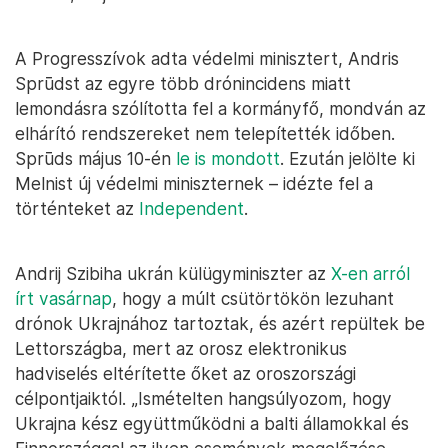
A Progresszívok adta védelmi minisztert, Andris
Sprūdst az egyre több drónincidens miatt
lemondásra szólította fel a kormányfő, mondván az
elhárító rendszereket nem telepítették időben.
Sprūds május 10-én
le is mondott
. Ezután jelölte ki
Melnist új védelmi miniszternek – idézte fel a
történteket az
Independent
.
Andrij Szibiha ukrán külügyminiszter az
X-en arról
írt vasárnap
, hogy a múlt csütörtökön lezuhant
drónok Ukrajnához tartoztak, és azért repültek be
Lettországba, mert az orosz elektronikus
hadviselés eltérítette őket az oroszországi
célpontjaiktól. „Ismételten hangsúlyozom, hogy
Ukrajna kész együttműködni a balti államokkal és