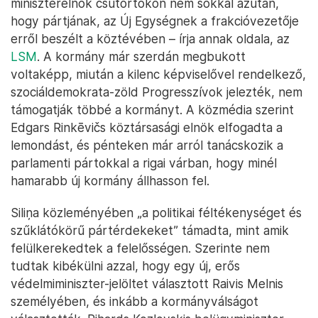
miniszterelnök csütörtökön nem sokkal azután,
hogy pártjának, az Új Egységnek a frakcióvezetője
erről beszélt a köztévében – írja annak oldala, az
LSM
. A kormány már szerdán megbukott
voltaképp, miután a kilenc képviselővel rendelkező,
szociáldemokrata-zöld Progresszívok jelezték, nem
támogatják többé a kormányt. A közmédia szerint
Edgars Rinkēvičs köztársasági elnök elfogadta a
lemondást, és pénteken már arról tanácskozik a
parlamenti pártokkal a rigai várban, hogy minél
hamarabb új kormány állhasson fel.
Siliņa közleményében „a politikai féltékenységet és
szűklátókörű pártérdekeket” támadta, mint amik
felülkerekedtek a felelősségen. Szerinte nem
tudtak kibékülni azzal, hogy egy új, erős
védelmiminiszter-jelöltet választott Raivis Melnis
személyében, és inkább a kormányválságot