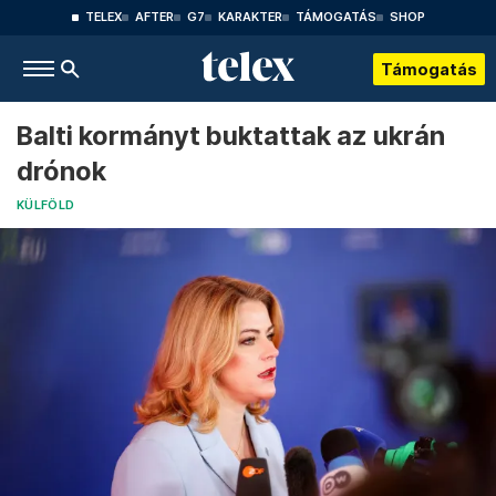
TELEX
AFTER
G7
KARAKTER
TÁMOGATÁS
SHOP
Támogatás
Balti kormányt buktattak az ukrán
drónok
KÜLFÖLD