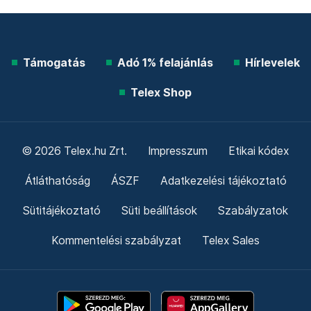
Támogatás
Adó 1% felajánlás
Hírlevelek
Telex Shop
© 2026 Telex.hu Zrt.
Impresszum
Etikai kódex
Átláthatóság
ÁSZF
Adatkezelési tájékoztató
Sütitájékoztató
Süti beállítások
Szabályzatok
Kommentelési szabályzat
Telex Sales