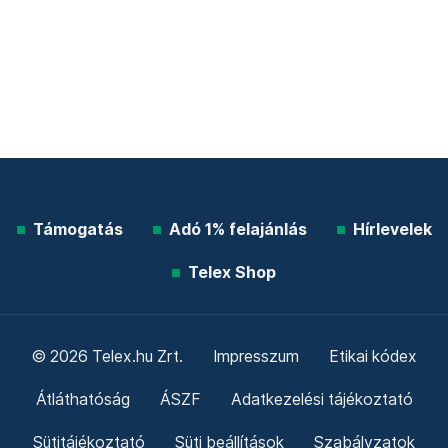
Támogatás
Adó 1% felajánlás
Hírlevelek
Telex Shop
© 2026 Telex.hu Zrt.
Impresszum
Etikai kódex
Átláthatóság
ÁSZF
Adatkezelési tájékoztató
Sütitájékoztató
Süti beállítások
Szabályzatok