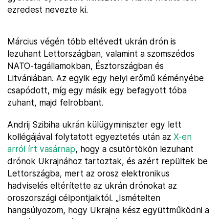
ezredest nevezte ki.
Március végén több eltévedt ukrán drón is
lezuhant Lettországban, valamint a szomszédos
NATO-tagállamokban, Észtországban és
Litvániában. Az egyik egy helyi erőmű kéményébe
csapódott, míg egy másik egy befagyott tóba
zuhant, majd felrobbant.
Andrij Szibiha ukrán külügyminiszter egy lett
kollégájával folytatott egyeztetés után az
X-en
arról írt vasárnap
, hogy a csütörtökön lezuhant
drónok Ukrajnához tartoztak, és azért repültek be
Lettországba, mert az orosz elektronikus
hadviselés eltérítette az ukrán drónokat az
oroszországi célpontjaiktól. „Ismételten
hangsúlyozom, hogy Ukrajna kész együttműködni a