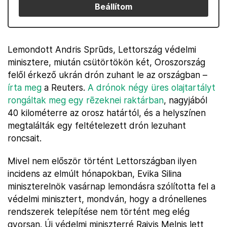
Beállítom
Lemondott Andris Sprūds, Lettország védelmi
minisztere, miután csütörtökön két, Oroszország
felől érkező ukrán drón zuhant le az országban –
írta meg
a Reuters.
A drónok négy üres olajtartályt
rongáltak meg egy rēzeknei raktárban
, nagyjából
40 kilométerre az orosz határtól, és a helyszínen
megtalálták egy feltételezett drón lezuhant
roncsait.
Mivel nem először történt Lettországban ilyen
incidens az elmúlt hónapokban, Evika Silina
miniszterelnök vasárnap lemondásra szólította fel a
védelmi minisztert, mondván, hogy a drónellenes
rendszerek telepítése nem történt meg elég
gyorsan. Új védelmi miniszterré Raivis Melnis lett