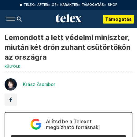
TELEX
AFTER
G7
KARAKTER
TÁMOGATÁS
SHOP
Támogatás
Lemondott a lett védelmi miniszter,
miután két drón zuhant csütörtökön
az országra
KÜLFÖLD
Krász Zsombor
Állítsd be a Telexet
megbízható forrásnak!