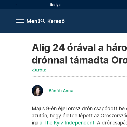
Ibolya
Menü
Kereső
Alig 24 órával a há
drónnal támadta Or
KÜLFÖLD
Bánáti Anna
Május 9-én éjjel orosz drón csapódott be 
azután, hogy életbe lépett az Oroszorszá
írja
a The Kyiv Independent
. A dróncsapá