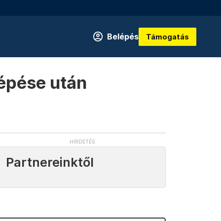
Belépés
Támogatás
lépése után
Partnereinktől