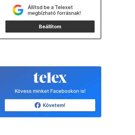
Állítsd be a Telexet
megbízható forrásnak!
Beállítom
Kövess minket Facebookon is!
Követem!