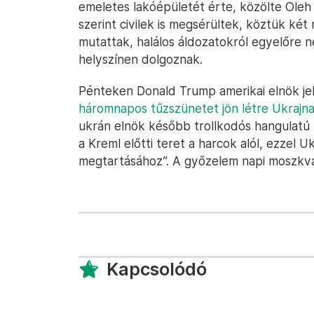
emeletes lakóépületét érte, közölte Oleh
szerint civilek is megsérültek, köztük két 
mutattak, halálos áldozatokról egyelőre 
helyszínen dolgoznak.
Pénteken Donald Trump amerikai elnök je
háromnapos tűzszünetet jön létre Ukrajn
ukrán elnök később trollkodós hangulatú 
a Kreml előtti teret a harcok alól, ezzel U
megtartásához”. A győzelem napi moszkva
Kapcsolódó