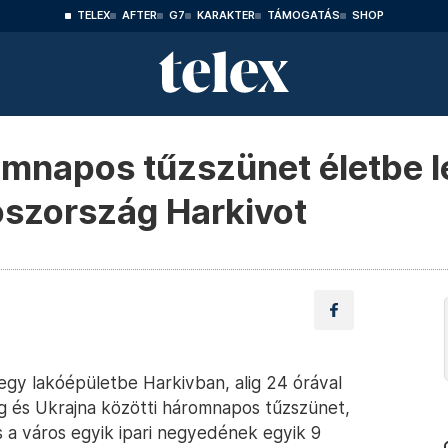
TELEX
AFTER
G7
KARAKTER
TÁMOGATÁS
SHOP
romnapos tűzszünet életbe 
oszország Harkivot
egy lakóépületbe Harkivban, alig 24 órával
g és Ukrajna közötti háromnapos tűzszünet,
s a város egyik ipari negyedének egyik 9