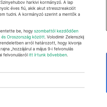
 Szinyehubov harkivi kormányzó. A lap
nyolc éves fiú, akik akut stresszreakciót
nem tudni. A kormányzó szerint a mentők a
lentette be, hogy
szombattól kezdődően
a és Oroszország között
. Volodimir Zelenszkij
rendeletben arról határozott, hogy kivonja
krajna „hozzájárul a május 9-i felvonulás
i felvonulásról
itt írtunk bővebben
.