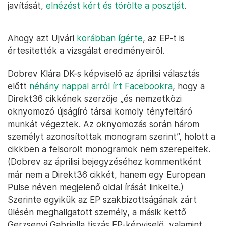
javítását,
elnézést kért és törölte a posztját
.
Ahogy azt Ujvári
korábban ígérte
, az EP-t is
értesítették a vizsgálat eredményeiről.
Dobrev Klára DK-s képviselő az áprilisi választás
előtt
néhány nappal arról írt Facebookra
, hogy a
Direkt36 cikkének szerzője „és nemzetközi
oknyomozó újságíró társai komoly tényfeltáró
munkát végeztek. Az oknyomozás során három
személyt azonosítottak monogram szerint”, holott a
cikkben a felsorolt monogramok nem szerepeltek.
(Dobrev az áprilisi bejegyzéséhez kommentként
már nem a Direkt36 cikkét, hanem egy European
Pulse néven megjelenő oldal írását linkelte.)
Szerinte egyikük az EP szakbizottságának zárt
ülésén meghallgatott személy, a másik kettő
Gerzsenyi Gabriella tiszás EP-képviselő, valamint