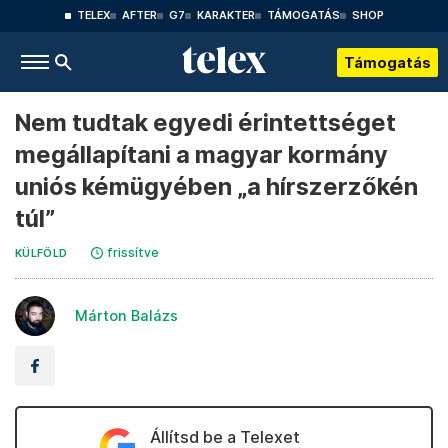
TELEX
AFTER
G7
KARAKTER
TÁMOGATÁS
SHOP
Támogatás
Nem tudtak egyedi érintettséget
megállapítani a magyar kormány
uniós kémügyében „a hírszerzőkén
túl”
frissítve
KÜLFÖLD
Márton Balázs
Állítsd be a Telexet