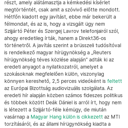
részt, amely alátámasztja a kémkedési kísérlet
megtörténtét, csak amit a szóvivő előtte mondott.
Hétfőn kiadott egy javítást, ebbe már bekerült a
félmondat, és az is, hogy a vizsgált ügy nem
Szijjártó Péter és Szergej Lavrov telefonjairól szól,
ahogy eredetileg írták, hanem a Direkt36-os
történetről. A javítás szerint a brüsszeli tudósítóval
is rendelkező magyar hírügynökség a „Reuters
hírügynökség téves közlése alapján” adták ki az
eredeti anyagot a nyilatkozatról, amelyet a
szokásoknak megfelelően külön, viszonylag
könnyen kereshető, 2,5 perces videóként is
feltett
az Európai Bizottság audiovizuális szolgálata. Az
eredeti hír alapján közben számos fideszes politikus
és többek között Deák Dániel is arról írt, hogy nem
is létezett a Szijjártó-féle kémügy, de miután
vasárnap a
Magyar Hang külön is cikkezett
az MTI
torzításáról, és az állami hírügynökség kiadta a