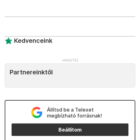
Kedvenceink
Partnereinktől
Állítsd be a Telexet
megbízható forrásnak!
Beállítom