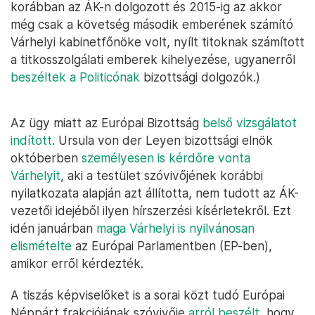
korábban az ÁK-n dolgozott és 2015-ig az akkor
még csak a követség második emberének számító
Várhelyi kabinetfőnöke volt, nyílt titoknak számított
a titkosszolgálati emberek kihelyezése, ugyanerről
beszéltek a Politicónak
bizottsági dolgozók.)
Az ügy miatt az Európai Bizottság
belső vizsgálatot
indított
. Ursula von der Leyen bizottsági elnök
októberben
személyesen is kérdőre vonta
Várhelyit
, aki a testület szóvivőjének korábbi
nyilatkozata alapján azt állította, nem tudott az ÁK-
vezetői idejéből ilyen hírszerzési kísérletekről. Ezt
idén januárban
maga Várhelyi is nyilvánosan
elismételte
az Európai Parlamentben (EP-ben),
amikor erről kérdezték.
A tiszás képviselőket is a sorai közt tudó Európai
Néppárt frakciójának szóvivője
arról beszélt
, hogy