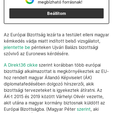
megbízható forrásnak!
Beállítom
Az Európai Bizottság lezárta a testület elleni magyar
kémkedés vádja miatt indított belső vizsgálatot,
jelentette be
pénteken Ujvári Balázs bizottsági
szóvivő az Euronews kérdésére.
A Direkt36 cikke
szerint korábban több európai
bizottsági alkalmazottat is megkörnyékeztek az EU-
hoz rendelt magyar Állandó Képviselet (ÁK)
diplomatafedésében dolgozó hírszerzői, akik
bizottsági tervezeteket is igyekeztek átíratni. Az
ÁK-t 2015 és 2019 között Várhelyi Olivér vezette,
akit utána a magyar kormány biztosnak küldött az
Európai Bizottságba. (Magyar Péter
szerint
, aki