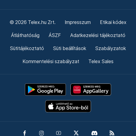
© 2026 Telex.hu Zrt.
Impresszum
Etikai kódex
Átláthatóság
ÁSZF
Adatkezelési tájékoztató
Sütitájékoztató
Süti beállítások
Szabályzatok
Kommentelési szabályzat
Telex Sales