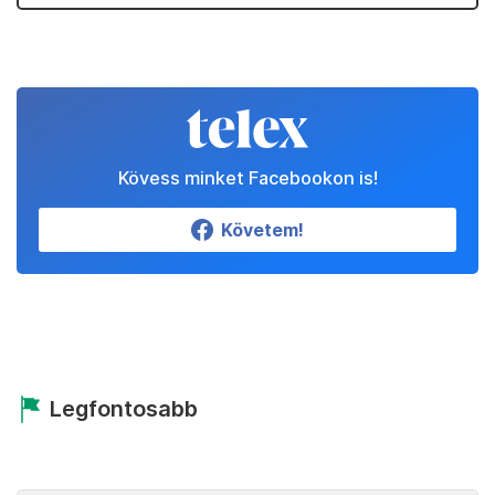
Kövess minket Facebookon is!
Követem!
Legfontosabb