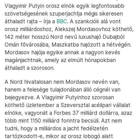
Vlagyimir Putyin orosz elnök egyik legfontosabb
szövetségesének szuperjachtja mégis sikeresen
áthaladt rajta – írja a
BBC
. A szankciók alá vont
orosz milliárdoshoz, Alekszej Mordasovhoz köthető,
142 méter hosszú Nord nevű luxushajó Dubajból
Omán fővárosába, Maszkatba hajózott a hétvégén.
Mordasov hajója egyike annak a nagyon kevés
magánjachtnak, amely az elmúlt hónapokban
áthaladt a szoroson.
A Nord hivatalosan nem Mordasov nevén van,
hanem a felesége tulajdonában álló cégnél van
bejegyezve. A Vlagyimir Putyinhoz szorosan
köthető üzletember a Szeversztal acélipari vállalat
elnöke, vagyonát a Forbes 37 milliárd dollárra, azaz
több mint 1150 milliárd forintra becsüli. Azt nem
tudni, hogy a milliárdos a jacht fedélzetén
tartózkodott-e, mikor az orosz lobogó alatt