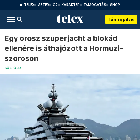
TELEX
AFTER
G7
KARAKTER
TÁMOGATÁS
SHOP
Támogatás
Egy orosz szuperjacht a blokád
ellenére is áthajózott a Hormuzi-
szoroson
KÜLFÖLD