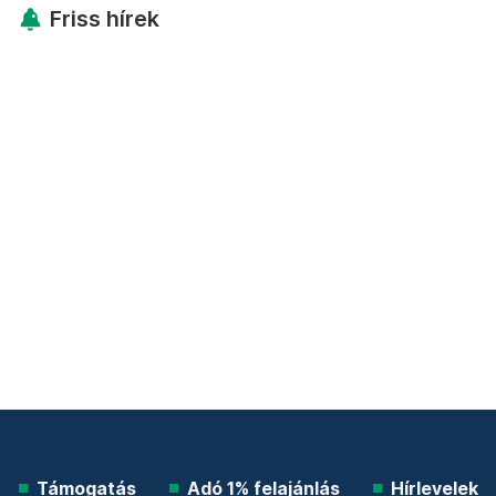
Friss hírek
Támogatás
Adó 1% felajánlás
Hírlevelek