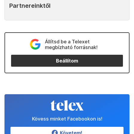
Partnereinktől
Állítsd be a Telexet
megbízható forrásnak!
Beállítom
Kövess minket Facebookon is!
Követem!