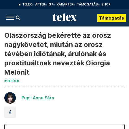
TELEX
AFTER
G7
KARAKTER
TÁMOGATÁS
SHOP
Támogatás
Olaszország bekérette az orosz
nagykövetet, miután az orosz
tévében idiótának, árulónak és
prostituáltnak nevezték Giorgia
Melonit
KÜLFÖLD
Pupli Anna Sára