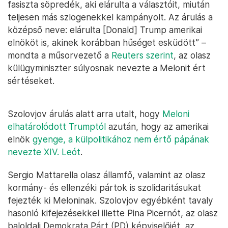
fasiszta söpredék, aki elárulta a választóit, miután
teljesen más szlogenekkel kampányolt. Az árulás a
középső neve: elárulta [Donald] Trump amerikai
elnököt is, akinek korábban hűséget esküdött” –
mondta a műsorvezető a
Reuters szerint
, az olasz
külügyminiszter súlyosnak nevezte a Melonit ért
sértéseket.
Szolovjov árulás alatt arra utalt, hogy
Meloni
elhatárolódott Trumptól
azután, hogy az amerikai
elnök
gyenge, a külpolitikához nem értő pápának
nevezte XIV. Leót
.
Sergio Mattarella olasz államfő, valamint az olasz
kormány- és ellenzéki pártok is szolidaritásukat
fejezték ki Meloninak. Szolovjov egyébként tavaly
hasonló kifejezésekkel illette Pina Picernót, az olasz
baloldali Demokrata Párt (PD) képviselőjét, az