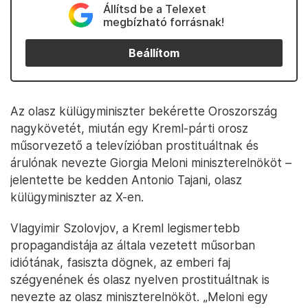
Állítsd be a Telexet
megbízható forrásnak!
Beállítom
Az olasz külügyminiszter bekérette Oroszország
nagykövetét, miután egy Kreml-párti orosz
műsorvezető a televízióban prostituáltnak és
árulónak nevezte Giorgia Meloni miniszterelnököt –
jelentette be kedden Antonio Tajani, olasz
külügyminiszter az X-en.
Vlagyimir Szolovjov, a Kreml legismertebb
propagandistája az általa vezetett műsorban
idiótának, fasiszta dögnek, az emberi faj
szégyenének és olasz nyelven prostituáltnak is
nevezte az olasz miniszterelnököt. „Meloni egy