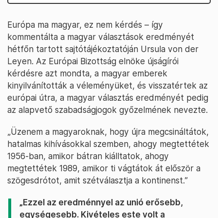
Európa ma magyar, ez nem kérdés – így
kommentálta a magyar választások eredményét
hétfőn tartott sajtótájékoztatóján Ursula von der
Leyen. Az Európai Bizottság elnöke újságírói
kérdésre azt mondta, a magyar emberek
kinyilvánították a véleményüket, és visszatértek az
európai útra, a magyar választás eredményét pedig
az alapvető szabadságjogok győzelmének nevezte.
„Üzenem a magyaroknak, hogy újra megcsináltátok,
hatalmas kihívásokkal szemben, ahogy megtettétek
1956-ban, amikor bátran kiálltatok, ahogy
megtettétek 1989, amikor ti vágtátok át először a
szögesdrótot, amit szétválasztja a kontinenst.”
„Ezzel az eredménnyel az unió erősebb,
egységesebb. Kivételes este volt a