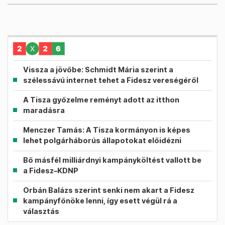
Vissza a jövőbe: Schmidt Mária szerint a
szélessávú internet tehet a Fidesz vereségéről
A Tisza győzelme reményt adott az itthon
maradásra
Menczer Tamás: A Tisza kormányon is képes
lehet polgárháborús állapotokat előidézni
Bő másfél milliárdnyi kampányköltést vallott be
a Fidesz–KDNP
Orbán Balázs szerint senki nem akart a Fidesz
kampányfőnöke lenni, így esett végül rá a
választás