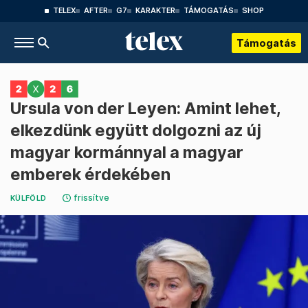
TELEX
AFTER
G7
KARAKTER
TÁMOGATÁS
SHOP
Támogatás
Ursula von der Leyen: Amint lehet,
elkezdünk együtt dolgozni az új
magyar kormánnyal a magyar
emberek érdekében
frissítve
KÜLFÖLD