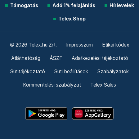
Támogatás
Adó 1% felajánlás
Hírlevelek
Telex Shop
© 2026 Telex.hu Zrt.
Impresszum
Etikai kódex
Átláthatóság
ÁSZF
Adatkezelési tájékoztató
Sütitájékoztató
Süti beállítások
Szabályzatok
Kommentelési szabályzat
Telex Sales