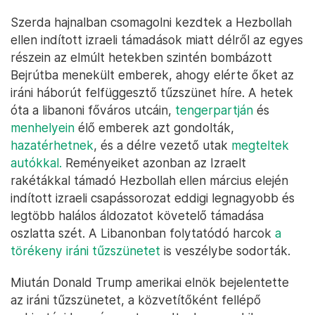
Szerda hajnalban csomagolni kezdtek a Hezbollah
ellen indított izraeli támadások miatt délről az egyes
részein az elmúlt hetekben szintén bombázott
Bejrútba menekült emberek, ahogy elérte őket az
iráni háborút felfüggesztő tűzszünet híre. A hetek
óta a libanoni főváros utcáin,
tengerpartján
és
menhelyein
élő emberek azt gondolták,
hazatérhetnek
, és a délre vezető utak
megteltek
autókkal.
Reményeiket azonban az Izraelt
rakétákkal támadó Hezbollah ellen március elején
indított izraeli csapássorozat eddigi legnagyobb és
legtöbb halálos áldozatot követelő támadása
oszlatta szét. A Libanonban folytatódó harcok
a
törékeny iráni tűzszünetet
is veszélybe sodorták.
Miután Donald Trump amerikai elnök bejelentette
az iráni tűzszünetet, a közvetítőként fellépő