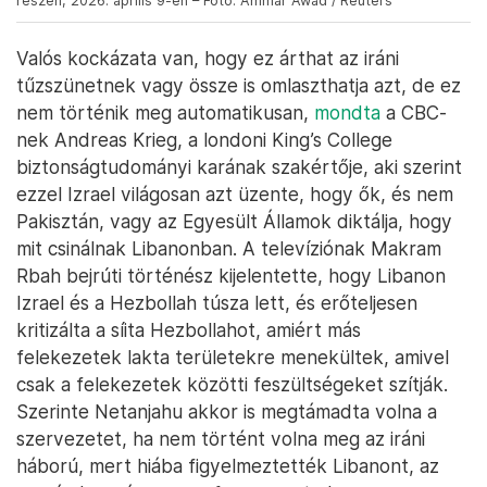
részén, 2026. április 9-én – Fotó: Ammar Awad / Reuters
Valós kockázata van, hogy ez árthat az iráni
tűzszünetnek vagy össze is omlaszthatja azt, de ez
nem történik meg automatikusan,
mondta
a CBC-
nek Andreas Krieg, a londoni King’s College
biztonságtudományi karának szakértője, aki szerint
ezzel Izrael világosan azt üzente, hogy ők, és nem
Pakisztán, vagy az Egyesült Államok diktálja, hogy
mit csinálnak Libanonban. A televíziónak Makram
Rbah bejrúti történész kijelentette, hogy Libanon
Izrael és a Hezbollah túsza lett, és erőteljesen
kritizálta a síita Hezbollahot, amiért más
felekezetek lakta területekre menekültek, amivel
csak a felekezetek közötti feszültségeket szítják.
Szerinte Netanjahu akkor is megtámadta volna a
szervezetet, ha nem történt volna meg az iráni
háború, mert hiába figyelmeztették Libanont, az