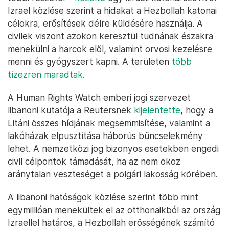
Izrael közlése szerint a hidakat a Hezbollah katonai
célokra, erősítések délre küldésére használja. A
civilek viszont azokon keresztül tudnának északra
menekülni a harcok elől, valamint orvosi kezelésre
menni és gyógyszert kapni. A területen
több
tízezren maradtak
.
A Human Rights Watch emberi jogi szervezet
libanoni kutatója a Reutersnek
kijelentette
, hogy a
Litáni összes hídjának megsemmisítése, valamint a
lakóházak elpusztítása háborús bűncselekmény
lehet. A nemzetközi jog bizonyos esetekben engedi
civil célpontok támadását, ha az nem okoz
aránytalan veszteséget a polgári lakosság körében.
A libanoni hatóságok közlése szerint több mint
egymillióan menekültek el az otthonaikból az ország
Izraellel határos, a Hezbollah erősségének számító