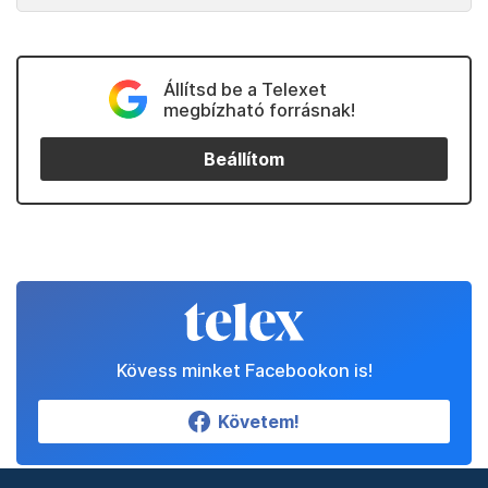
Állítsd be a Telexet
megbízható forrásnak!
Beállítom
Kövess minket Facebookon is!
Követem!