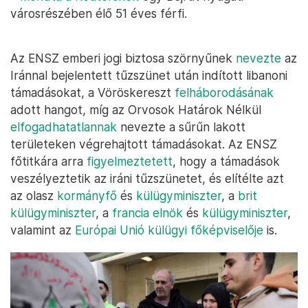
városrészében élő 51 éves férfi.
Az ENSZ emberi jogi biztosa szörnyűnek
nevezte
az
Iránnal bejelentett tűzszünet után indított libanoni
támadásokat, a Vöröskereszt
felháborodásának
adott hangot, míg az Orvosok Határok Nélkül
elfogadhatatlannak
nevezte a sűrűn lakott
területeken végrehajtott támadásokat. Az ENSZ
főtitkára arra
figyelmeztetett
, hogy a támadások
veszélyeztetik az iráni tűzszünetet, és elítélte azt
az olasz
kormányfő
és
külügyminiszter
, a
brit
külügyminiszter
, a
francia elnök
és
külügyminiszter
,
valamint az
Európai Unió külügyi főképviselője
is.