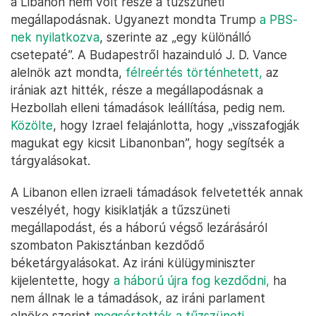
a Libanon nem volt része a tűzszüneti
megállapodásnak. Ugyanezt mondta Trump
a PBS-
nek nyilatkozva
, szerinte az „egy különálló
csetepaté”. A Budapestről hazainduló J. D. Vance
alelnök azt mondta,
félreértés történhetett,
az
irániak azt hitték, része a megállapodásnak a
Hezbollah elleni támadások leállítása, pedig nem.
Közölte
, hogy Izrael felajánlotta, hogy „visszafogják
magukat egy kicsit Libanonban”, hogy segítsék a
tárgyalásokat.
A Libanon ellen izraeli támadások felvetették annak
veszélyét, hogy kisiklatják a tűzszüneti
megállapodást, és a háború végső lezárásáról
szombaton Pakisztánban kezdődő
béketárgyalásokat. Az iráni külügyminiszter
kijelentette, hogy
a háború újra fog kezdődni,
ha
nem állnak le a támadások, az iráni parlament
elnöke szerint
megsértették a tűzszüneti