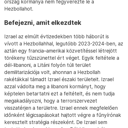
ország kormánya nem fegyverezte le a
Hezbollahot.
Befejezni, amit elkezdtek
Izrael az elmúlt évtizedekben több háborút is
vívott a Hezbollahhal, legutóbb 2023-2024-ben, az
aztán egy francia–amerikai közvetítéssel létrejött
törékeny tűzszünettel ért véget. Egyik feltétele a
dél-libanoni, a Litáni folyón túli terület
demilitarizációja volt, ahonnan a Hezbollah
rakétákkal támadt Izrael északi területeit. Izrael
azzal vádolta meg a libanoni kormányt, hogy
képtelen betartatni ezt a feltételt, és nem tudja
megakadályozni, hogy a terrorszervezet
visszatérjen a területre. Izrael ennek megfelelően
időnként légicsapásokat hajtott végre a fűnyírónak
keresztelt stratégia részeként. De Izrael sem