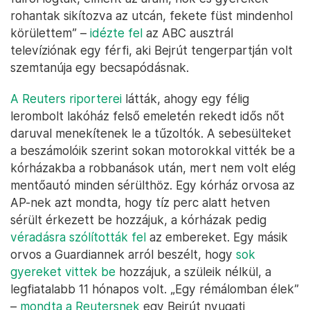
rohantak sikítozva az utcán, fekete füst mindenhol
körülettem” –
idézte fel
az ABC ausztrál
televíziónak egy férfi, aki Bejrút tengerpartján volt
szemtanúja egy becsapódásnak.
A Reuters riporterei
látták, ahogy egy félig
lerombolt lakóház felső emeletén rekedt idős nőt
daruval menekítenek le a tűzoltók. A sebesülteket
a beszámolóik szerint sokan motorokkal vitték be a
kórházakba a robbanások után, mert nem volt elég
mentőautó minden sérülthöz. Egy kórház orvosa az
AP-nek azt mondta, hogy tíz perc alatt hetven
sérült érkezett be hozzájuk, a kórházak pedig
véradásra szólították fel
az embereket. Egy másik
orvos a Guardiannek arról beszélt, hogy
sok
gyereket vittek be
hozzájuk, a szüleik nélkül, a
legfiatalabb 11 hónapos volt. „Egy rémálomban élek”
–
mondta a Reutersnek
egy Bejrút nyugati