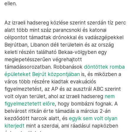
ellen.
Az izraeli hadsereg közlése szerint szerdán tíz perc
alatt több mint száz parancsnoki és katonai
célpontot támadtak drónokkal és vadászgépekkel
Bejrútban, Libanon déli területein és az ország
keleti részén található Bekaa-völgyben egy
meglepetésszerűen végrehajtott
támadássorozatban. Robbanások
döntöttek romba
épületeket Bejrút központjában
is, és miközben a
város több részére kiadtak evakuációs
figyelmeztetést, az AP és az ausztrál ABC szerint
volt olyan terület, ahol az izraeli hadsereg
nem
figyelmeztetett előre
, hogy bombázni fognak. A
belvárost ritkán érte támadás a március 2-án
kezdődött harcok alatt, és
egyik sem volt olyan
kiterjedt
mint a szerdai, ami ráadásul napközben