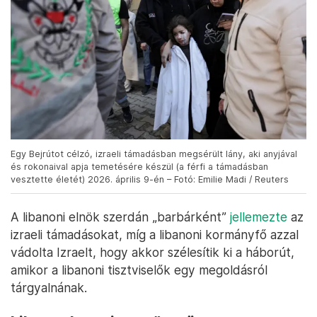
Egy Bejrútot célzó, izraeli támadásban megsérült lány, aki anyjával
és rokonaival apja temetésére készül (a férfi a támadásban
vesztette életét) 2026. április 9-én – Fotó: Emilie Madi / Reuters
A libanoni elnök szerdán „barbárként”
jellemezte
az
izraeli támadásokat, míg a libanoni kormányfő azzal
vádolta Izraelt, hogy akkor szélesítik ki a háborút,
amikor a libanoni tisztviselők egy megoldásról
tárgyalnának.