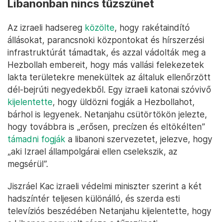
Libanonban nincs tűzszünet
Az izraeli hadsereg
közölte
, hogy rakétaindító
állásokat, parancsnoki központokat és hírszerzési
infrastruktúrát támadtak, és azzal vádolták meg a
Hezbollah embereit, hogy más vallási felekezetek
lakta területekre menekültek az általuk ellenőrzött
dél-bejrúti negyedekből. Egy izraeli katonai szóvivő
kijelentette
, hogy üldözni fogják a Hezbollahot,
bárhol is legyenek. Netanjahu csütörtökön jelezte,
hogy továbbra is „erősen, precízen és eltökélten”
támadni fogják
a libanoni szervezetet, jelezve, hogy
„aki Izrael állampolgárai ellen cselekszik, az
megsérül”.
Jiszráel Kac izraeli védelmi miniszter szerint a két
hadszíntér teljesen különálló, és szerda esti
televíziós beszédében Netanjahu kijelentette, hogy