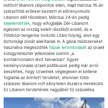
indított libanoni célpontok ellen, majd március 16-án
szárazföldi erőkkel kezdett el előrenyomulni
Libanon déli részeiben. Március 24-én pedig
bejelentették
, hogy elfoglalják Dél-Libanont
egészen az ország keleti részéből eredő, és a
Földközi-tengerbe torkolló Litáni folyóig, ahol egy
biztonsági zónát alakítanak ki. A gázai módszereket
használva megkezdték
házak lerombolását
az izraeli
külügyminiszter jellemzése szerint „a
kontaktvonalon lévő falvakban”. Egyes
keményvonalas izraeli politikusok pedig már arról
beszéltek, hogy Izraelnek véglegesen el kellene
foglalnia az érintett területet, ahonnan több
százezer libanoni volt kénytelen északra menekülni.
Ez Libanon területének nagyjából tíz százaléka.