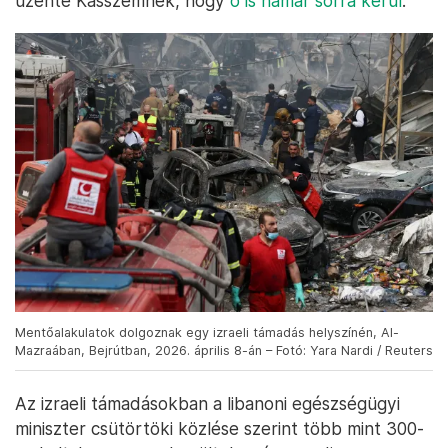
üzente Kasszemnek, hogy
ő is hamar sorra kerül
.
Mentőalakulatok dolgoznak egy izraeli támadás helyszínén, Al-
Mazraában, Bejrútban, 2026. április 8-án – Fotó: Yara Nardi / Reuters
Az izraeli támadásokban a libanoni egészségügyi
miniszter csütörtöki közlése szerint több mint 300-