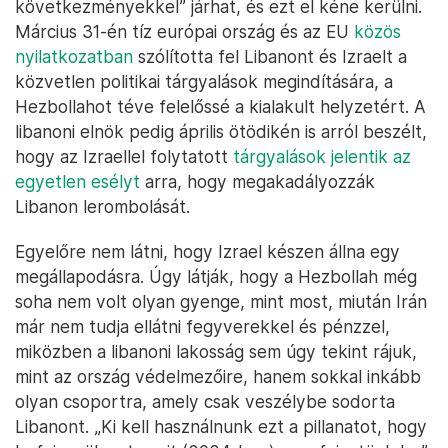
következményekkel” járhat, és ezt el kéne kerülni.
Március 31-én tíz európai ország és az EU
közös
nyilatkozatban
szólította fel Libanont és Izraelt a
közvetlen politikai tárgyalások megindítására, a
Hezbollahot téve felelőssé a kialakult helyzetért. A
libanoni elnök pedig április ötödikén is arról beszélt,
hogy az Izraellel folytatott
tárgyalások jelentik az
egyetlen esélyt
arra, hogy megakadályozzák
Libanon lerombolását.
Egyelőre nem látni, hogy Izrael készen állna egy
megállapodásra. Úgy látják, hogy a Hezbollah még
soha nem volt olyan gyenge, mint most, miután Irán
már nem tudja ellátni fegyverekkel és pénzzel,
miközben a libanoni lakosság sem úgy tekint rájuk,
mint az ország védelmezőire, hanem sokkal inkább
olyan csoportra, amely csak veszélybe sodorta
Libanont. „Ki kell használnunk ezt a pillanatot, hogy