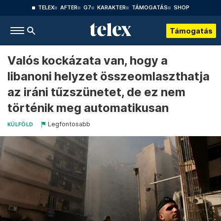
TELEX
AFTER
G7
KARAKTER
TÁMOGATÁS
SHOP
Támogatás
Valós kockázata van, hogy a
libanoni helyzet összeomlaszthatja
az iráni tűzszünetet, de ez nem
történik meg automatikusan
Legfontosabb
KÜLFÖLD