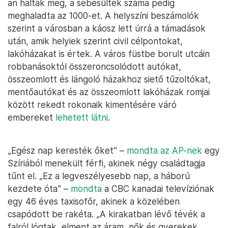
an haltak meg, a sebesültek száma pedig
meghaladta az 1000-et. A helyszíni beszámolók
szerint a városban a káosz lett úrrá a támadások
után, amik helyiek szerint civil célpontokat,
lakóházakat is értek. A város füstbe borult utcáin
robbanásoktól összeroncsolódott autókat,
összeomlott és lángoló házakhoz siető tűzoltókat,
mentőautókat és az összeomlott lakóházak romjai
között rekedt rokonaik kimentésére váró
embereket
lehetett látni
.
„Egész nap keresték őket” –
mondta az AP-nek
egy
Szíriából menekült férfi, akinek négy családtagja
tűnt el. „Ez a legveszélyesebb nap, a háború
kezdete óta” –
mondta
a CBC kanadai televíziónak
egy 46 éves taxisofőr, akinek a közelében
csapódott be rakéta. „A kirakatban lévő tévék a
falról lógtak, elment az áram, nők és gyerekek