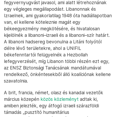
fegyvernyugvást javasol, ami alatt létrehoznának
egy végleges megállapodást. Libanonnak és
Izraelnek, ami gyakorlatilag 1948 óta hadiállapotban
van, el kellene köteleznie magát egy
békeegyezmény megkötésére, és hivatalosan
kijelölnék a libanoni–izraeli és a libanoni–szír határt.
A libanoni hadsereg bevonulna a Litáni folyótól
délre lévő területekre, ahol a UNIFIL
békefenntartói felügyelnék a Hezbollah
lefegyverzését, míg Libanon többi részén ezt egy,
az ENSZ Biztonsági Tanácsának mandátumával
rendelkező, önkéntesekből álló koalíciónak kellene
szavatolnia.
A brit, francia, német, olasz és kanadai vezetők
március közepén
közös közleményt
adtak ki,
amiben jelezték, egy átfogó izraeli szárazföldi
támadás „pusztító humanitárius