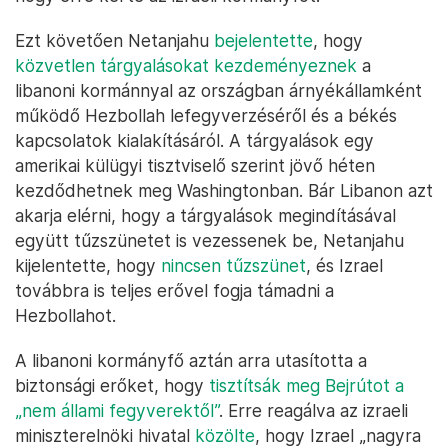
Ezt követően Netanjahu
bejelentette
, hogy
közvetlen tárgyalásokat kezdeményeznek
a
libanoni kormánnyal az országban árnyékállamként
működő Hezbollah lefegyverzéséről és a békés
kapcsolatok kialakításáról. A tárgyalások egy
amerikai külügyi tisztviselő szerint jövő héten
kezdődhetnek meg Washingtonban. Bár Libanon azt
akarja elérni, hogy a tárgyalások megindításával
együtt tűzszünetet is vezessenek be, Netanjahu
kijelentette, hogy
nincsen tűzszünet
, és Izrael
továbbra is teljes erővel fogja támadni a
Hezbollahot.
A libanoni kormányfő aztán arra utasította a
biztonsági erőket, hogy
tisztítsák meg Bejrútot a
„nem állami fegyverektől”
. Erre reagálva az izraeli
miniszterelnöki hivatal
közölte
, hogy Izrael „nagyra