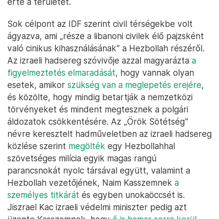
érte a területet.
Sok célpont az IDF szerint civil térségekbe volt
ágyazva, ami „része a libanoni civilek élő pajzsként
való cinikus kihasználásának” a Hezbollah részéről.
Az izraeli hadsereg szóvivője azzal magyarázta
a
figyelmeztetés elmaradását
, hogy vannak olyan
esetek, amikor
szükség van a meglepetés erejére
,
és közölte, hogy mindig betartják a nemzetközi
törvényeket és mindent megtesznek a polgári
áldozatok csökkentésére. Az „Örök Sötétség”
névre keresztelt hadműveletben az izraeli hadsereg
közlése szerint
megölték
egy Hezbollahhal
szövetséges milícia egyik magas rangú
parancsnokát nyolc társával együtt, valamint a
Hezbollah vezetőjének, Naim Kasszemnek
a
személyes titkárát
és egyben unokaöccsét is.
Jiszrael Kac izraeli védelmi miniszter pedig azt