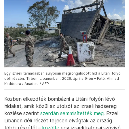
Egy izraeli támadásban súlyosan megrongálódott híd a Litáni folyó
déli részén, Tírben, Libanonban, 2026. április 9-én – Fotó: Ahmad
Kaddoura / Anadolu / AFP
Közben elkezdték bombázni a Litáni folyón lévő
hidakat, amik közül az utolsót az izraeli hadsereg
közlése szerint
szerdán semmisítették meg.
Ezzel
Libanon déli részét teljesen elvágták az ország
többi részétől –
közölte
egy izraeli katonai szóvivő.