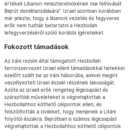
értékeli Libanon miniszterelnökének mai felhívását
Bejrút demilitarizálására”. Izrael azonban korábban
már jelezte, hogy a libanoni vezetés és fegyveres
erők nem tudták betartatni a Hezbollah
lefegyverzéséről szóló korábbi ígéreteiket.
Fokozott támadások
Az iráni rezsim által támogatott Hezbollah
terrorszervezet Izrael elleni támadásokkal hetekkel
ezelőtt szállt be az iráni háborúba, amivel megint
veszélyezteti Izrael északi részének lakosságát.
Azóta az izraeli erők rengeteg légicsapást és
szárazföldi műveleteket is végrehajtottak a
Hezbollahhoz köthető célpontok ellen, és
felszólították a civileket, hogy menjenek a Litáni
folyótól északra. Bejrútban is számos légicsapást
végrehajtottak a Hezbollahhoz köthető célpontok