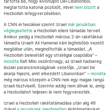
tartotta be, hogy kivonuljon Dél-Libanonból,
megtartotta katonai pozícióit, mivel
nem bízott
a
Hezbollah lefegyverzésében.
A CNN értesülései szerint Izrael
már januárban
véglegesítette
a Hezbollah elleni támadás terveit.
Amikor pedig a Hezbollah március 2-án rakétákkal
támadta Izraelt Ali Hamenei iráni legfelsőbb vezető
megölése után, megindították a támadást. „A
Hezbollah belesétált egy stratégiai csapdába” –
mondta
Rafi Milo vezérőrnagy, az izraeli hadsereg
északi parancsnokságának vezetője. „Izrael be
akarja fejezni, amit elkezdett Libanonban” –
mondta
még március közepén a CNN-nek egy magas rangú
izraeli tisztviselő. Szerinte addig nem állnak le, amíg
a Hezbollahot teljesen le nem fegyverezték.
Izrael a Hezbollah rakétatámadása után alig 48
órával
a terveknek megfelelően
légitámadásokat