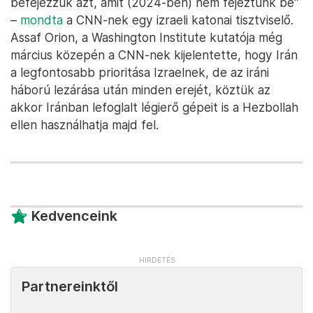
befejezzük azt, amit (2024-ben) nem fejeztünk be”
–
mondta
a CNN-nek egy izraeli katonai tisztviselő.
Assaf Orion, a Washington Institute kutatója még
március közepén a CNN-nek kijelentette, hogy Irán
a legfontosabb prioritása Izraelnek, de az iráni
háború lezárása után minden erejét, köztük az
akkor Iránban lefoglalt légierő gépeit is a Hezbollah
ellen használhatja majd fel.
Kedvenceink
Partnereinktől