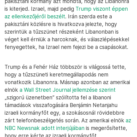
pakisztáni kormány azt mondta, hogy az Libanonra
is kiterjed. Izrael, majd pedig
Trump viszont éppen
az ellenkezőjéről beszélt
. Irán szerda este a
pakisztáni közlésre is hivatkozva jelezte, hogy
szerintük a tűzszünet részeként Libanonban is
véget kell érniük a harcoknak, és válaszlépésekkel
fenyegettek, ha Izrael nem fejezi be a csapásokat.
Trump és a Fehér Ház többször is világossá tette,
hogy a tűzszüneti keretmegállapodás nem
vonatkozik Libanonra. Másnap azonban az amerikai
elnök
a Wall Street Journal jellemzése szerint
„szigorú üzenetben” szólította fel a libanoni
támadások visszafogására Benjámin Netanjahu
izraeli kormányfőt egy, a szokásosnál rövidebbre
zárt telefonbeszélgetés során. Az amerikai elnök
az
NBC Newsnak adott interjújában
is megerősítette,
hogy erre kérte az izraeli kormányfőt.