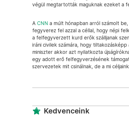
végül megtartották maguknak ezeket a f
A
CNN
a múlt hónapban arról számolt be,
fegyverez fel azzal a céllal, hogy népi fel
a felfegyverzett kurd erők szálljanak sze
iráni civilek számára, hogy tiltakozáskép
miniszter akkor azt nyilatkozta újságírókn
egy adott erő felfegyverzésének támoga
szervezetek mit csinálnak, de a mi céljain
Kedvenceink