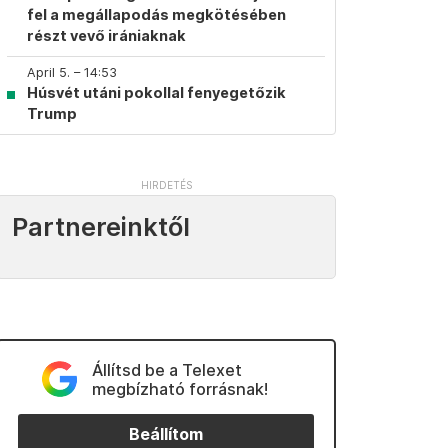
fel a megállapodás megkötésében
részt vevő irániaknak
April 5. – 14:53
Húsvét utáni pokollal fenyegetőzik
Trump
Partnereinktől
Állítsd be a Telexet
megbízható forrásnak!
Beállítom