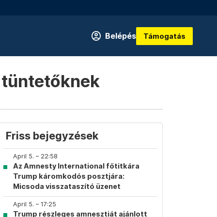
Belépés
Támogatás
i tüntetőknek
Friss bejegyzések
April 5. – 22:58
Az Amnesty International főtitkára
Trump káromkodós posztjára:
Micsoda visszataszító üzenet
April 5. – 17:25
Trump részleges amnesztiát ajánlott