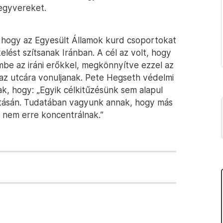
egyvereket.
 hogy az Egyesült Államok kurd csoportokat
kelést szítsanak Iránban. A cél az volt, hogy
mbe az iráni erőkkel, megkönnyítve ezzel az
p az utcára vonuljanak. Pete Hegseth védelmi
ak, hogy: „Egyik célkitűzésünk sem alapul
tásán. Tudatában vagyunk annak, hogy más
k nem erre koncentrálnak.”