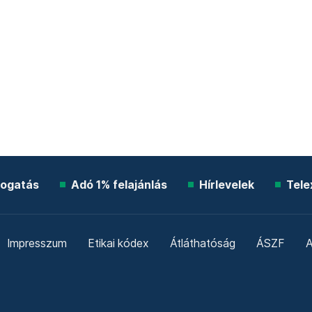
ogatás
Adó 1% felajánlás
Hírlevelek
Tele
Impresszum
Etikai kódex
Átláthatóság
ÁSZF
A
Süti beállítások
Szabályzatok
Kommentelési szabály