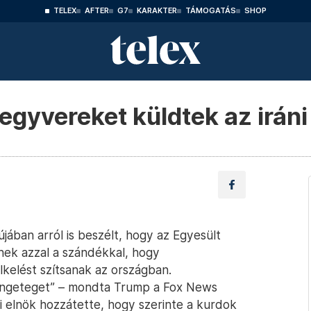
TELEX
AFTER
G7
KARAKTER
TÁMOGATÁS
SHOP
egyvereket küldtek az irán
ában arról is beszélt, hogy az Egyesült
nek azzal a szándékkal, hogy
lkelést szítsanak az országban.
engeteget” – mondta Trump a Fox News
i elnök hozzátette, hogy szerinte a kurdok