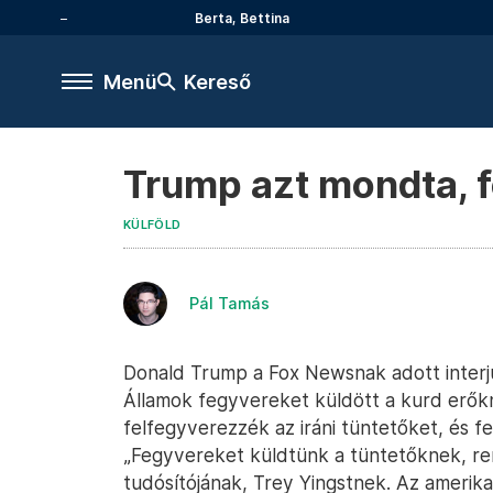
Berta, Bettina
Menü
Kereső
Trump azt mondta, f
KÜLFÖLD
Pál Tamás
Donald Trump a Fox Newsnak adott interjúj
Államok fegyvereket küldött a kurd erők
felfegyverezzék az iráni tüntetőket, és fe
„Fegyvereket küldtünk a tüntetőknek, r
tudósítójának, Trey Yingstnek. Az amerika