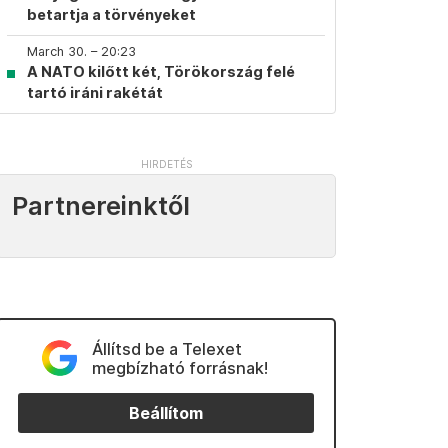
betartja a törvényeket
March 30. – 20:23
A NATO kilőtt két, Törökország felé
tartó iráni rakétát
Partnereinktől
Állítsd be a Telexet
megbízható forrásnak!
Beállítom