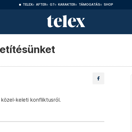
TELEX
AFTER
G7
KARAKTER
TÁMOGATÁS
SHOP
vetítésünket
közel-keleti konfliktusról.