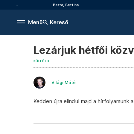
Berta, Bettina
Menü
Kereső
Lezárjuk hétfői köz
KÜLFÖLD
Világi Máté
Kedden újra elindul majd a hírfolyamunk a 