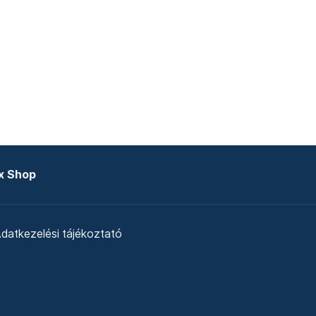
x Shop
datkezelési tájékoztató
zat
Telex Sales