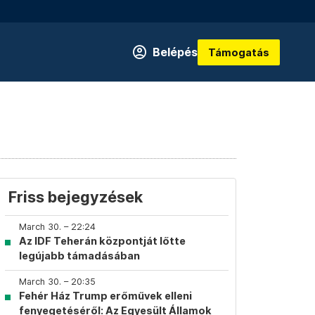
Belépés
Támogatás
Friss bejegyzések
March 30. – 22:24
Az IDF Teherán központját lőtte
legújabb támadásában
March 30. – 20:35
Fehér Ház Trump erőművek elleni
fenyegetéséről: Az Egyesült Államok