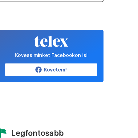
Kövess minket Facebookon is!
Követem!
Legfontosabb