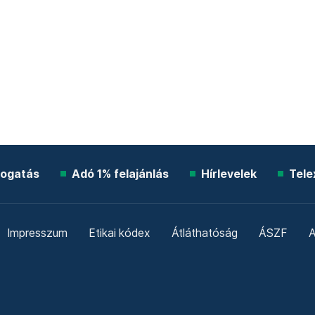
ogatás
Adó 1% felajánlás
Hírlevelek
Tele
Impresszum
Etikai kódex
Átláthatóság
ÁSZF
A
Süti beállítások
Szabályzatok
Kommentelési szabály