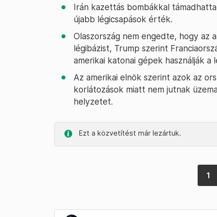
Irán kazettás bombákkal támadhatta
újabb légicsapások érték.
Olaszország nem engedte, hogy az am
légibázist, Trump szerint Franciaors
amerikai katonai gépek használják a l
Az amerikai elnök szerint azok az or
korlátozások miatt nem jutnak üzem
helyzetet.
Ezt a közvetítést már lezártuk.
1