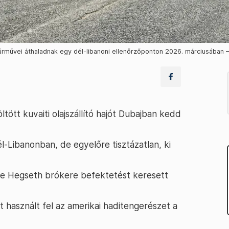
járművei áthaladnak egy dél-libanoni ellenőrzőponton 2026. márciusában –
öltött kuvaiti olajszállító hajót Dubajban kedd
Libanonban, de egyelőre tisztázatlan, ki
te Hegseth brókere befektetést keresett
használt fel az amerikai haditengerészet a