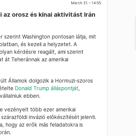
March 31. – 14:55
 az orosz és kínai aktivitást Irán
r szerint Washington pontosan látja, mit
latban, és kezeli a helyzetet. A
lyan kérdésre reagált, ami szerint
at át Teheránnak az amerikai
sült Államok dolgozik a Hormuzi-szoros
ételte
Donald Trump álláspontját
,
vállalniuk ebben.
e vezényelt több ezer amerikai
zárazföldi invázió előkészítését jelenti.
, hogy az erők más feladatokra is
orán.