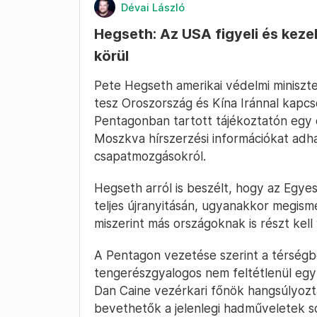
Dévai László
Hegseth: Az USA figyeli és kezeli
körül
Pete Hegseth amerikai védelmi miniszte
tesz Oroszország és Kína Iránnal kapcso
Pentagonban tartott tájékoztatón egy o
Moszkva hírszerzési információkat adh
csapatmozgásokról.
Hegseth arról is beszélt, hogy az Egye
teljes újranyitásán, ugyanakkor megism
miszerint más országoknak is részt kell 
A Pentagon vezetése szerint a térségb
tengerészgyalogos nem feltétlenül egy s
Dan Caine vezérkari főnök hangsúlyozta
bevethetők a jelenlegi hadműveletek s