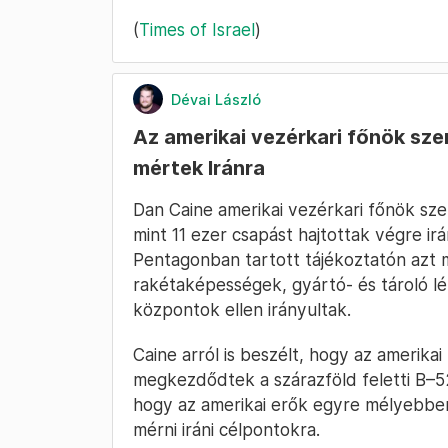
(
Times of Israel
)
Dévai László
Az amerikai vezérkari főnök szer
mértek Iránra
Dan Caine amerikai vezérkari főnök sze
mint 11 ezer csapást hajtottak végre ir
Pentagonban tartott tájékoztatón azt 
rakétaképességek, gyártó- és tároló lé
központok ellen irányultak.
Caine arról is beszélt, hogy az amerika
megkezdődtek a szárazföld feletti B–5
hogy az amerikai erők egyre mélyebbe
mérni iráni célpontokra.