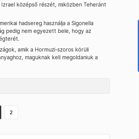
 Izrael középső részét, miközben Teheránt
erikai hadsereg használja a Sigonella
zág pedig nem egyezett bele, hogy az
égterét.
szágok, amik a Hormuzi-szoros körüli
anyaghoz, maguknak kell megoldaniuk a
2