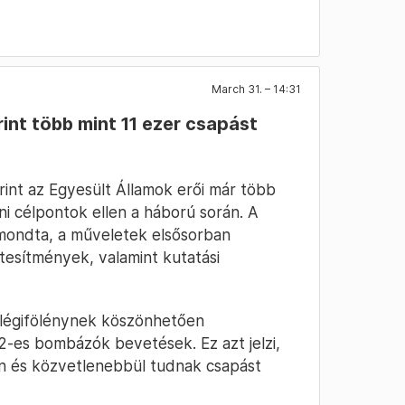
March 31. – 14:31
int több mint 11 ezer csapást
rint az Egyesült Államok erői már több
áni célpontok ellen a háború során. A
mondta, a műveletek elsősorban
tesítmények, valamint kutatási
i légifölénynek köszönhetően
2-es bombázók bevetések. Ez azt jelzi,
n és közvetlenebbül tudnak csapást