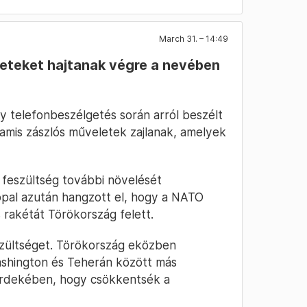
March 31. – 14:49
leteket hajtanak végre a nevében
gy telefonbeszélgetés során arról beszélt
amis zászlós műveletek zajlanak, amelyek
a feszültség további növelését
ppal azután hangzott el, hogy a NATO
us rakétát Törökország felett.
eszültséget. Törökország eközben
ashington és Teherán között más
 érdekében, hogy csökkentsék a