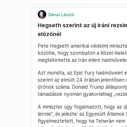
Dévai László
Hegseth szerint az új iráni rezs
előzőnél
Pete Hegseth amerikai védelmi miniszt
közölte, hogy szombaton a Közel-Kelete
megtekintette az Irán elleni hadművele
Azt mondta, az Epic Fury hadművelet e
szerint az elmúlt 24 órában jelentősen c
drónok száma. Donald Trump álláspontjá
támadások nyomán gyakorlatilag „rezsim
A miniszter úgy fogalmazott, hogy az ú
lennie”, és jelezte: az Egyesült Állam
figyelmeztetett, hogy ha Teherán nem 