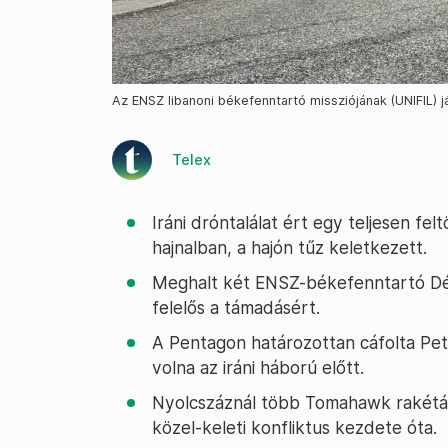
Az ENSZ libanoni békefenntartó missziójának (UNIFIL) 
Telex
Iráni dróntalálat ért egy teljesen felt
hajnalban, a hajón tűz keletkezett.
Meghalt két ENSZ-békefenntartó Dél-
felelős a támadásért.
A Pentagon határozottan cáfolta Pe
volna az iráni háború előtt.
Nyolcszáznál több Tomahawk rakétát 
közel-keleti konfliktus kezdete óta.