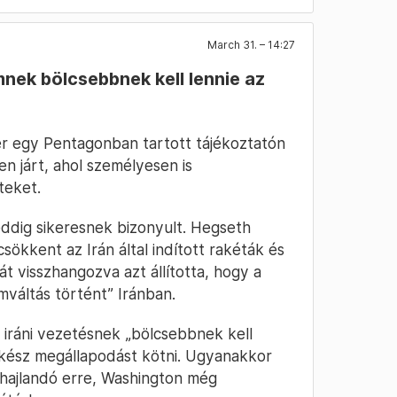
March 31. – 14:27
imnek bölcsebbnek kell lennie az
er egy Pentagonban tartott tájékoztatón
n járt, ahol személyesen is
teket.
ddig sikeresnek bizonyult. Hegseth
sökkent az Irán által indított rakéták és
t visszhangozva azt állította, hogy a
váltás történt” Iránban.
j iráni vezetésnek „bölcsebbnek kell
ok kész megállapodást kötni. Ugyanakkor
hajlandó erre, Washington még