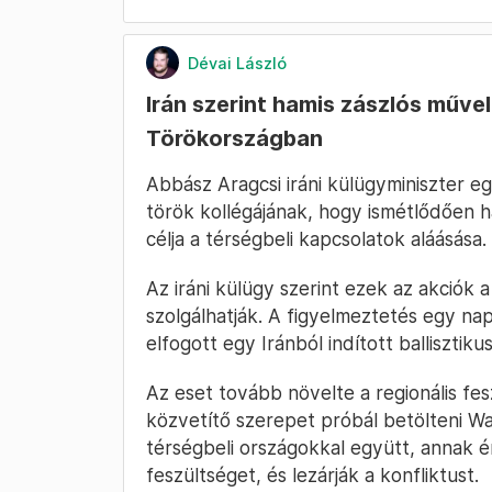
Dévai László
Irán szerint hamis zászlós műve
Törökországban
Abbász Aragcsi iráni külügyminiszter e
török kollégájának, hogy ismétlődően h
célja a térségbeli kapcsolatok aláásása.
Az iráni külügy szerint ezek az akciók 
szolgálhatják. A figyelmeztetés egy na
elfogott egy Iránból indított ballisztik
Az eset tovább növelte a regionális f
közvetítő szerepet próbál betölteni W
térségbeli országokkal együtt, annak
feszültséget, és lezárják a konfliktust.