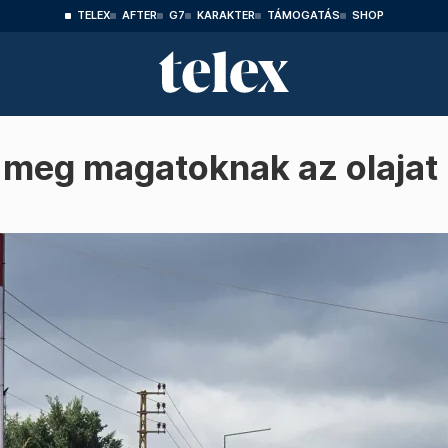
TELEX
AFTER
G7
KARAKTER
TÁMOGATÁS
SHOP
 meg magatoknak az olajat