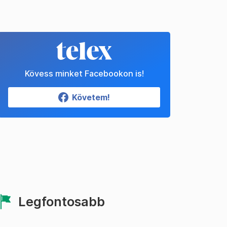
Kövess minket Facebookon is!
Követem!
Legfontosabb