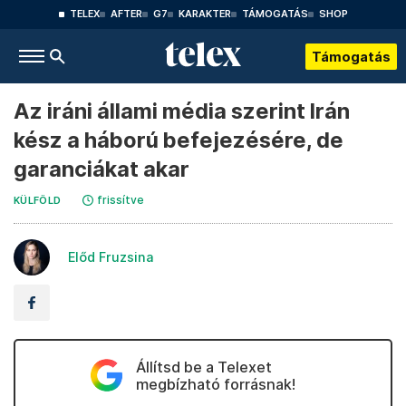
TELEX
AFTER
G7
KARAKTER
TÁMOGATÁS
SHOP
Támogatás
Az iráni állami média szerint Irán
kész a háború befejezésére, de
garanciákat akar
frissítve
KÜLFÖLD
Előd Fruzsina
Állítsd be a Telexet
megbízható forrásnak!