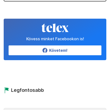
Kövess minket Facebookon is!
Követem!
Legfontosabb