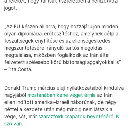
a feleket, hogy tartsák tiszteletben a nemzetközi
jogot.
„Az EU készen áll arra, hogy hozzájáruljon minden
olyan diplomáciai erőfeszítéshez, amelynek célja a
feszültségek enyhítése és az ellenségeskedés
megszüntetésére irányuló tartós megoldás
megtalálása, miközben foglalkozik az Irán által
felvetett szélesebb körű biztonsági aggályokkal is”
– írta Costa.
Donald Trump március eleji nyilatkozataiból kiindulva
nagyjából
mostanában kéne véget érnie
az Irán
ellen indított amerikai–izraeli háborúnak, de négy
héttel a kezdete után még mindig nem látszik a
vége, sőt, már
szárazföldi csapatok bevetéséről is
szó van
.