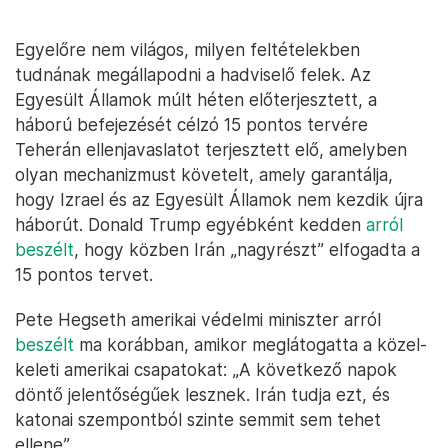
Egyelőre nem világos, milyen feltételekben
tudnának megállapodni a hadviselő felek. Az
Egyesült Államok múlt héten előterjesztett, a
háború befejezését célzó 15 pontos tervére
Teherán ellenjavaslatot terjesztett elő, amelyben
olyan mechanizmust követelt, amely garantálja,
hogy Izrael és az Egyesült Államok nem kezdik újra
háborút. Donald Trump egyébként kedden
arról
beszélt
, hogy közben Irán „nagyrészt” elfogadta a
15 pontos tervet.
Pete Hegseth amerikai védelmi miniszter arról
beszélt
ma korábban, amikor meglátogatta a közel-
keleti amerikai csapatokat: „A következő napok
döntő jelentőségűek lesznek. Irán tudja ezt, és
katonai szempontból szinte semmit sem tehet
ellene”.