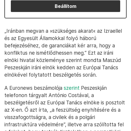
Beállítom
„Iránban megvan a »szükséges akarat« az Izraellel
és az Egyesült Államokkal folyó háború
befejezéséhez, de garanciákat kér arra, hogy a
konfliktus ne ismétlődhessen meg.” Ezt az iráni
elnöki hivatal közleménye szerint mondta Maszúd
Peszeskján iráni elnök kedden az Európai Tanács
elnökével folytatott beszélgetés során.
A Euronews beszámolója
szerint
Peszeskján
telefonon tárgyalt António Costával, a
beszélgetésről az Európai Tanács elnöke is posztolt
az X-en. Ő azt írta, „a feszültség enyhítésére és a
visszafogottságra, a civilek és a polgári
infrastruktúra védelmére”, illetve arra szólította fel