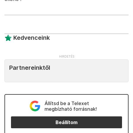
Kedvenceink
Partnereinktől
Állítsd be a Telexet
megbízható forrásnak!
Beállítom