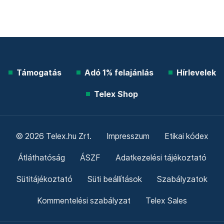
Támogatás
Adó 1% felajánlás
Hírlevelek
Telex Shop
© 2026 Telex.hu Zrt.
Impresszum
Etikai kódex
Átláthatóság
ÁSZF
Adatkezelési tájékoztató
Sütitájékoztató
Süti beállítások
Szabályzatok
Kommentelési szabályzat
Telex Sales