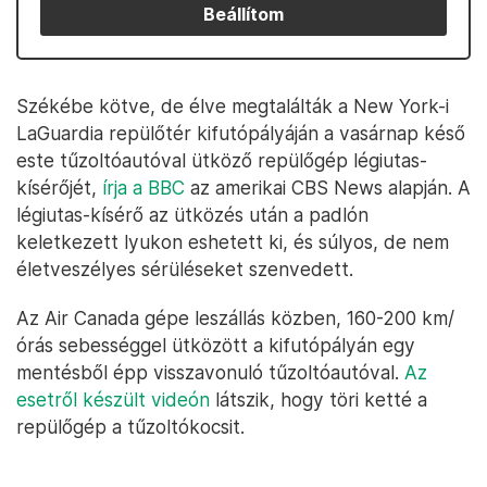
Beállítom
Székébe kötve, de élve megtalálták a New York-i
LaGuardia repülőtér kifutópályáján a vasárnap késő
este tűzoltóautóval ütköző repülőgép légiutas-
kísérőjét,
írja a BBC
az amerikai CBS News alapján. A
légiutas-kísérő az ütközés után a padlón
keletkezett lyukon eshetett ki, és súlyos, de nem
életveszélyes sérüléseket szenvedett.
Az Air Canada gépe leszállás közben, 160-200 km/
órás sebességgel ütközött a kifutópályán egy
mentésből épp visszavonuló tűzoltóautóval.
Az
esetről készült videón
látszik, hogy töri ketté a
repülőgép a tűzoltókocsit.