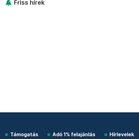
Friss hírek
Támogatás
Adó 1% felajánlás
Hírlevelek