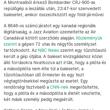
A Montrealból érkező Bombardier CRJ-900-as
repülőgép a leszállás után, 23:47-kor szenvedett
balesetet, amikor összeütközött egy földi járművel.
A 8646-os számú járatot egy kanadai regionális
légitársaság, a Jazz Aviation üzemeltette az Air
Canadával kötött szerződés alapján.
Közleményük
szerint
a gépen 72 utas és négyfős személyzet
tartózkodott. Az
NBC News
szerint egy tűzoltóautó
került a gép útjába. A baleset kivizsgáláshoz közel
álló forrásokra hivatkozva azt írták, hogy a pilóta és
a másodpilóta nem élte túl a balesetet, a
tűzoltóautóban ülő őrmester és egy tiszt
végtagtörésekkel megúszta az esetet. Egy
rendőrségi tisztviselő a
CNN-nek
megerősítette,
hogy a pilóta és a másodpilóta is életét vesztette,
két másik személy pedig megsérült.