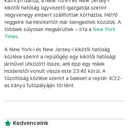
Kathryn Garcia, a New York-i és New Jersey-i
kikötői hatóság ügyvezető igazgatója szerint
negyvenegy embert szállítottak kórházba. Hétfő
reggelre harminckettőt már kiengedtek közülük. A
többiek súlyosan megsérültek – írta a
New York
Times
.
A New York-i és New Jersey-i kikötői hatóság
közlése szerint a repülőgép egy kikötői hatósági
járművel ütközött össze, ami épp egy másik
incidenstől vonult vissza este 23:40 körül. A
tűzoltóság közlése szerint a baleset a reptér 4/22-
es irányú futópályáján történt.
Kedvenceink