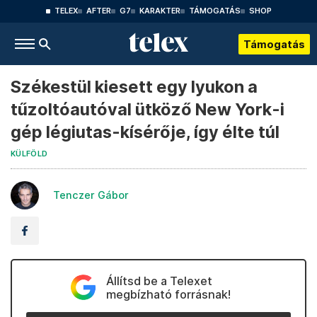
TELEX
AFTER
G7
KARAKTER
TÁMOGATÁS
SHOP
Támogatás
Székestül kiesett egy lyukon a
tűzoltóautóval ütköző New York-i
gép légiutas-kísérője, így élte túl
KÜLFÖLD
Tenczer Gábor
Állítsd be a Telexet
megbízható forrásnak!