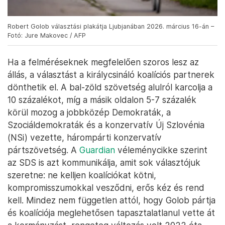
Robert Golob választási plakátja Ljubjanában 2026. március 16-án –
Fotó: Jure Makovec / AFP
Ha a felméréseknek megfelelően szoros lesz az
állás, a választást a királycsináló koalíciós partnerek
dönthetik el. A bal-zöld szövetség alulról karcolja a
10 százalékot, míg a másik oldalon 5-7 százalék
körül mozog a jobbközép Demokraták, a
Szociáldemokraták és a konzervatív Új Szlovénia
(NSi) vezette, hárompárti konzervatív
pártszövetség. A
Guardian
véleménycikke szerint
az SDS is azt kommunikálja, amit sok választójuk
szeretne: ne kelljen koalíciókat kötni,
kompromisszumokkal vesződni, erős kéz és rend
kell. Mindez nem független attól, hogy Golob pártja
és koalíciója meglehetősen tapasztalatlanul vette át