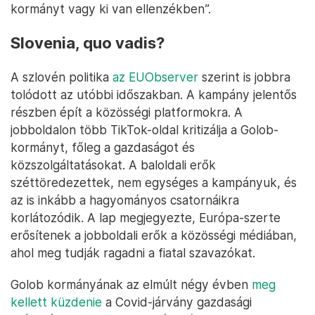
kormányt vagy ki van ellenzékben”.
Slovenia, quo vadis?
A szlovén politika
az EUObserver
szerint is jobbra
tolódott az utóbbi időszakban. A kampány jelentős
részben épít a közösségi platformokra. A
jobboldalon több TikTok-oldal kritizálja a Golob-
kormányt, főleg a gazdaságot és
közszolgáltatásokat. A baloldali erők
széttöredezettek, nem egységes a kampányuk, és
az is inkább a hagyományos csatornáikra
korlátozódik. A lap megjegyezte, Európa-szerte
erősítenek a jobboldali erők a közösségi médiában,
ahol meg tudják ragadni a fiatal szavazókat.
Golob kormányának az elmúlt négy évben
meg
kellett küzdenie
a Covid-járvány gazdasági