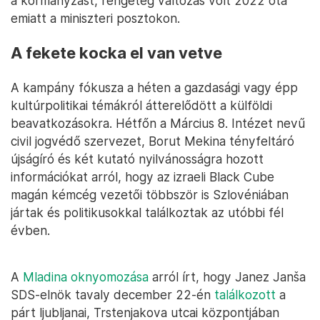
a kormányzást, rengeteg változás volt 2022 óta
emiatt a miniszteri posztokon.
A fekete kocka el van vetve
A kampány fókusza a héten a gazdasági vagy épp
kultúrpolitikai témákról átterelődött a külföldi
beavatkozásokra. Hétfőn a Március 8. Intézet nevű
civil jogvédő szervezet, Borut Mekina tényfeltáró
újságíró és két kutató nyilvánosságra hozott
információkat arról, hogy az izraeli Black Cube
magán kémcég vezetői többször is Szlovéniában
jártak és politikusokkal találkoztak az utóbbi fél
évben.
A
Mladina oknyomozása
arról írt, hogy Janez Janša
SDS-elnök tavaly december 22-én
találkozott
a
párt ljubljanai, Trstenjakova utcai központjában