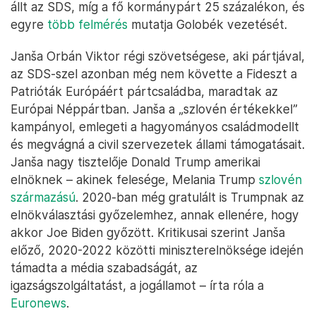
állt az SDS, míg a fő kormánypárt 25 százalékon, és
egyre
több felmérés
mutatja Golobék vezetését.
Janša Orbán Viktor régi szövetségese, aki pártjával,
az SDS-szel azonban még nem követte a Fideszt a
Patrióták Európáért pártcsaládba, maradtak az
Európai Néppártban. Janša a „szlovén értékekkel”
kampányol, emlegeti a hagyományos családmodellt
és megvágná a civil szervezetek állami támogatásait.
Janša nagy tisztelője Donald Trump amerikai
elnöknek – akinek felesége, Melania Trump
szlovén
származású
. 2020-ban még gratulált is Trumpnak az
elnökválasztási győzelemhez, annak ellenére, hogy
akkor Joe Biden győzött. Kritikusai szerint Janša
előző, 2020-2022 közötti miniszterelnöksége idején
támadta a média szabadságát, az
igazságszolgáltatást, a jogállamot – írta róla a
Euronews
.