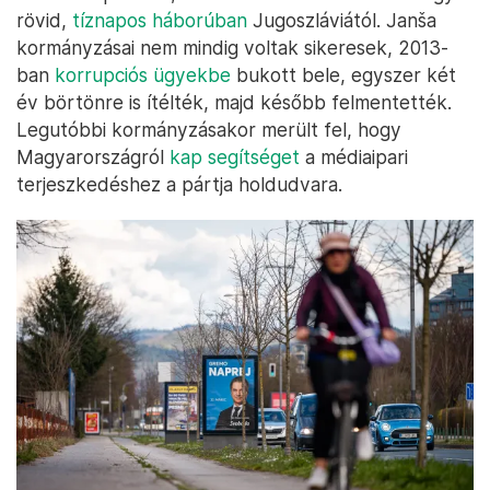
rövid,
tíznapos háborúban
Jugoszláviától. Janša
kormányzásai nem mindig voltak sikeresek, 2013-
ban
korrupciós ügyekbe
bukott bele, egyszer két
év börtönre is ítélték, majd később felmentették.
Legutóbbi kormányzásakor merült fel, hogy
Magyarországról
kap segítséget
a médiaipari
terjeszkedéshez a pártja holdudvara.