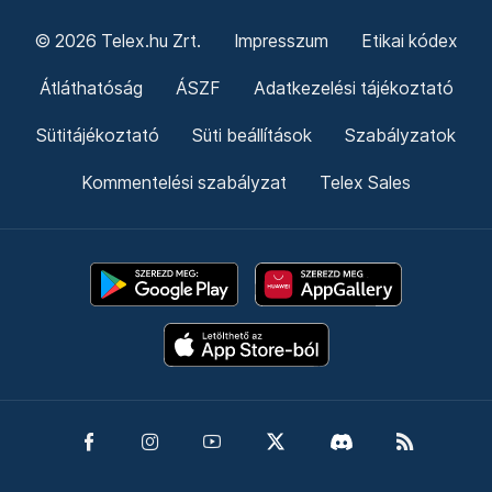
© 2026 Telex.hu Zrt.
Impresszum
Etikai kódex
Átláthatóság
ÁSZF
Adatkezelési tájékoztató
Sütitájékoztató
Süti beállítások
Szabályzatok
Kommentelési szabályzat
Telex Sales