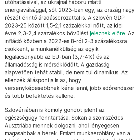
utóhatásaival, az ukrajnai háború miatti
energiaválsággal, sőt 2023-ban egy, az ország nagy
részét érintő áradássorozattal is. A szlovén GDP
2023-25 között 1,5-2,1 százalékkal nőtt, az idei
évre 2,3-2,4 százalékos bővülést
jeleznek előre
. Az
infláció közben a 2022-es 8-ról 2-3 százalékosra
csökkent, a munkanélküliség az egyik
legalacsonyabb az EU-ban (3,7-4%) és az
államadósság is mérséklődött. A gazdaság
alapvetően tehát stabil, de nem túl dinamikus. Az
ellenzék álláspontja is az, hogy
versenyképesebbnek kéne lenni, jobb adórendszer
és több befektetés kellene.
Szlovéniában is komoly gondot jelent az
egészségügy fenntartása. Sokan a szomszédos
Ausztriába mennek dolgozni, ahol lényegesen
magasabbak a bérek. Emiatt munkaerőhiány van a