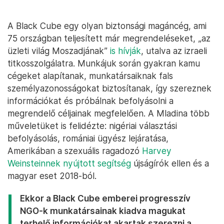
A Black Cube egy olyan biztonsági magáncég, ami
75 országban teljesített már megrendeléseket, „az
üzleti világ Moszadjának”
is hívják
, utalva az izraeli
titkosszolgálatra. Munkájuk során gyakran kamu
cégeket alapítanak, munkatársaiknak fals
személyazonosságokat biztosítanak, így szereznek
információkat és próbálnak befolyásolni a
megrendelő céljainak megfelelően. A Mladina több
műveletüket is felidézte: nigériai választási
befolyásolás, romániai ügyész lejáratása,
Amerikában a szexuális ragadozó
Harvey
Weinsteinnek nyújtott segítség
újságírók ellen és a
magyar eset 2018-ból.
Ekkor a Black Cube emberei progresszív
NGO-k munkatársainak kiadva magukat
terhelő információkat akartak szerezni a