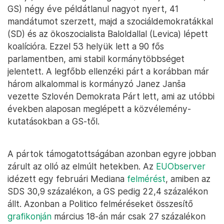
GS) négy éve példátlanul nagyot nyert, 41
mandátumot szerzett, majd a szociáldemokratákkal
(SD) és az ökoszocialista Baloldallal (Levica) lépett
koalícióra. Ezzel 53 helyük lett a 90 fős
parlamentben, ami stabil kormánytöbbséget
jelentett. A legfőbb ellenzéki párt a korábban már
három alkalommal is kormányzó Janez Janša
vezette Szlovén Demokrata Párt lett, ami az utóbbi
években alaposan meglépett a közvélemény-
kutatásokban a GS-től.
A pártok támogatottságában azonban egyre jobban
zárult az olló az elmúlt hetekben. Az
EUObserver
idézett egy februári Mediana
felmérést
, amiben az
SDS 30,9 százalékon, a GS pedig 22,4 százalékon
állt. Azonban a Politico felméréseket összesítő
grafikonján
március 18-án már csak 27 százalékon