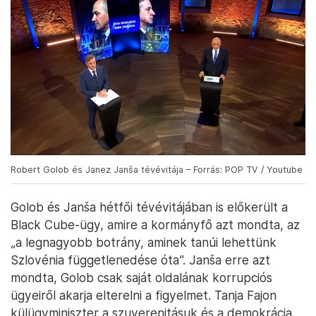
Robert Golob és Janez Janša tévévitája – Forrás: POP TV / Youtube
Golob és Janša hétfői tévévitájában is előkerült a
Black Cube-ügy, amire a kormányfő azt mondta, az
„a legnagyobb botrány, aminek tanúi lehettünk
Szlovénia függetlenedése óta”. Janša erre azt
mondta, Golob csak saját oldalának korrupciós
ügyeiről akarja elterelni a figyelmet. Tanja Fajon
külügyminiszter a szuverenitásuk és a demokrácia