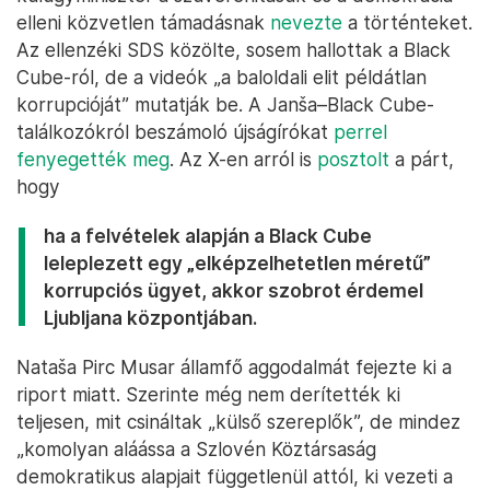
elleni közvetlen támadásnak
nevezte
a történteket.
Az ellenzéki SDS közölte, sosem hallottak a Black
Cube-ról, de a videók „a baloldali elit példátlan
korrupcióját” mutatják be. A Janša–Black Cube-
találkozókról beszámoló újságírókat
perrel
fenyegették meg
. Az X-en arról is
posztolt
a párt,
hogy
ha a felvételek alapján a Black Cube
leleplezett egy „elképzelhetetlen méretű”
korrupciós ügyet, akkor szobrot érdemel
Ljubljana központjában.
Nataša Pirc Musar államfő aggodalmát fejezte ki a
riport miatt. Szerinte még nem derítették ki
teljesen, mit csináltak „külső szereplők”, de mindez
„komolyan aláássa a Szlovén Köztársaság
demokratikus alapjait függetlenül attól, ki vezeti a