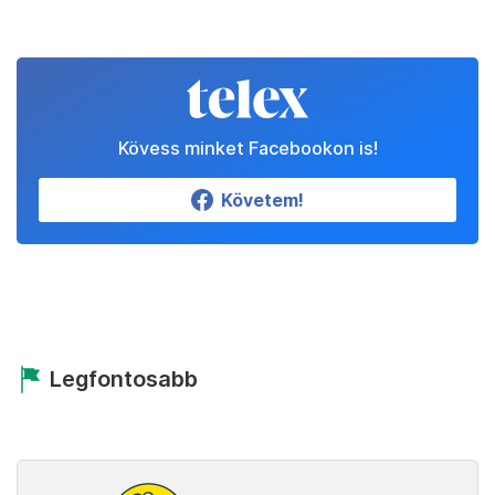
Kövess minket Facebookon is!
Követem!
Legfontosabb