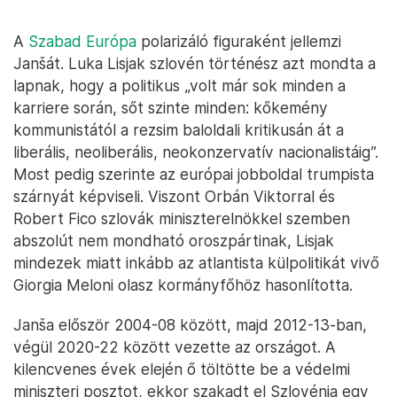
A
Szabad Európa
polarizáló figuraként jellemzi
Janšát. Luka Lisjak szlovén történész azt mondta a
lapnak, hogy a politikus „volt már sok minden a
karriere során, sőt szinte minden: kőkemény
kommunistától a rezsim baloldali kritikusán át a
liberális, neoliberális, neokonzervatív nacionalistáig”.
Most pedig szerinte az európai jobboldal trumpista
szárnyát képviseli. Viszont Orbán Viktorral és
Robert Fico szlovák miniszterelnökkel szemben
abszolút nem mondható oroszpártinak, Lisjak
mindezek miatt inkább az atlantista külpolitikát vivő
Giorgia Meloni olasz kormányfőhöz hasonlította.
Janša először 2004-08 között, majd 2012-13-ban,
végül 2020-22 között vezette az országot. A
kilencvenes évek elején ő töltötte be a védelmi
miniszteri posztot, ekkor szakadt el Szlovénia egy