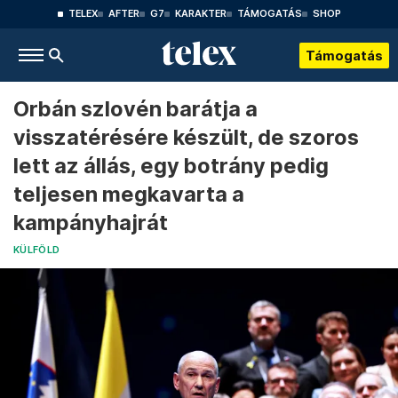
TELEX
AFTER
G7
KARAKTER
TÁMOGATÁS
SHOP
Támogatás
Orbán szlovén barátja a
visszatérésére készült, de szoros
lett az állás, egy botrány pedig
teljesen megkavarta a
kampányhajrát
KÜLFÖLD