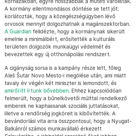
kórházakban, egyre hosszabbak a műtéti várólisták.
A kormány ellentmondásos döntése se tett jót:
korlátozták, hogy a közegészségügyben lévő
orvosok mennyit dolgozhatnak a magánszektorban.
A Guardian
felidézte, hogy a kormánynak sikerült
emelnie a minimálbért, erősítették a kulturális
területen dolgozók munkaügyi védelmét és
bevezettek egy új otthonápolási rendszert.
A cigányság sorsa is a kampány része lett, főleg
Aleš Šutar Novo Mesto-i megölése után, ami miatt
tavaly év végén két miniszter is lemondott, és
amiről itt írtunk bővebben
. Ehhez kapcsolódóan
felmerült, hogy a bűnelkövetői múlttal rendelkező
emberek ne kaphassanak szociális juttatásokat,
illetve a rendőrség jogköreit is kibővítették. A
bevándorlási vita arra összpontosul, hogy a Nyugat-
Balkánról számos munkavállaló érkezett