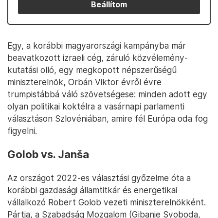
Beállítom
Egy, a korábbi magyarországi kampányba már
beavatkozott izraeli cég, záruló közvélemény-
kutatási olló, egy megkopott népszerűségű
miniszterelnök, Orbán Viktor évről évre
trumpistábbá váló szövetségese: minden adott egy
olyan politikai koktélra a vasárnapi parlamenti
választáson Szlovéniában, amire fél Európa oda fog
figyelni.
Golob vs. Janša
Az országot 2022-es választási győzelme óta a
korábbi gazdasági államtitkár és energetikai
vállalkozó Robert Golob vezeti miniszterelnökként.
Pártja, a Szabadság Mozgalom (Gibanje Svoboda,