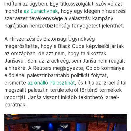
indítani az ügyben. Egy titkosszolgálati szóvivő azt
mondta
az Euractivnak
, hogy egy idegen hírszerzési
szervezet tevékenysége a választási kampány
hajrájában nemzetbiztonsági fenyegetést jelenthet.
A Hírszerzési és Biztonsági Ügynökség
megerősítette, hogy a Black Cube képviselői jártak
az országban, de azt nem, hogy találkoztak
Janšával. Sem az izraeli cég, sem Janša nem reagált
a hírekre. A Reuters megjegyezte, Golob kormánya
elődjénél palesztinbarátabb politikát folytat,
elismerte
az önálló Palesztinát
, és tiltja az Izrael által
megszállt palesztin területekről történő termékek
importját. Janša viszont inkább tekinthető Izrael-
barátnak.