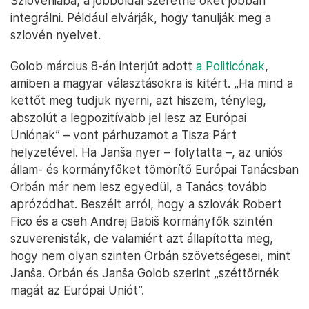
Szlovéniába, a jobboldal szeretné őket jobban
integrálni. Például elvárják, hogy tanulják meg a
szlovén nyelvet.
Golob március 8-án interjút adott
a Politicónak
,
amiben a magyar választásokra is kitért. „Ha mind a
kettőt meg tudjuk nyerni, azt hiszem, tényleg,
abszolút a legpozitívabb jel lesz az Európai
Uniónak” – vont párhuzamot a Tisza Párt
helyzetével. Ha Janša nyer – folytatta –, az uniós
állam- és kormányfőket tömörítő Európai Tanácsban
Orbán már nem lesz egyedül, a Tanács tovább
aprózódhat. Beszélt arról, hogy a szlovák Robert
Fico és a cseh Andrej Babiš kormányfők szintén
szuverenisták, de valamiért azt állapította meg,
hogy nem olyan szinten Orbán szövetségesei, mint
Janša. Orbán és Janša Golob szerint „széttörnék
magát az Európai Uniót”.