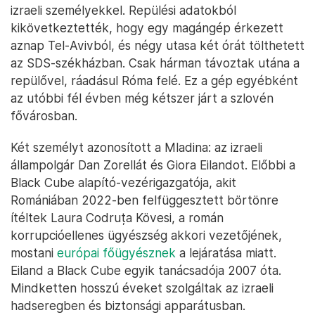
izraeli személyekkel. Repülési adatokból
kikövetkeztették, hogy egy magángép érkezett
aznap Tel-Avivból, és négy utasa két órát tölthetett
az SDS-székházban. Csak hárman távoztak utána a
repülővel, ráadásul Róma felé. Ez a gép egyébként
az utóbbi fél évben még kétszer járt a szlovén
fővárosban.
Két személyt azonosított a Mladina: az izraeli
állampolgár Dan Zorellát és Giora Eilandot. Előbbi a
Black Cube alapító-vezérigazgatója, akit
Romániában 2022-ben felfüggesztett börtönre
ítéltek Laura Codruța Kövesi, a román
korrupcióellenes ügyészség akkori vezetőjének,
mostani
európai főügyésznek
a lejáratása miatt.
Eiland a Black Cube egyik tanácsadója 2007 óta.
Mindketten hosszú éveket szolgáltak az izraeli
hadseregben és biztonsági apparátusban.