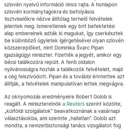
szlovén nyelvű információ nincs rajta. A honlapon
szlovén kormánytagokra és befolyásos
tisztviselőkre nézve állítólag terhelő felvételek
jelentek meg. Ismeretlenek egy brit befektetési
alap embereinek adták ki magukat, így cserkésztek
be különböző ügyletek ígérgetésével olyan szlovén
közszereplőket, mint Dominika Švarc Pipan
igazságügyi miniszter. Fizették a jegyét, amikor egy
bécsi találkozóra repült. A fenti oldalon
nyilvánosságra hozták a találkozók felvételeit, majd
a cég felszívódott. Pipan és a további érintettek azt
állítják, a felvételek manipulatívan lettek megvágva.
Az oknyomozás eredményeire Robert Golob is
reagált. A miniszterelnök
a Reuters
szerint közölte,
„külföldi szolgálatok” beavatkoznának a vasárnapi
választásokba, ami szerinte „hallatlan”. Golob azt
mondta, a nemzetbiztonsági tanács vizsgálatot fog