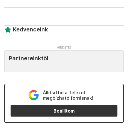
Kedvenceink
Partnereinktől
Állítsd be a Telexet
megbízható forrásnak!
Beállítom