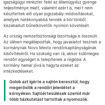
incidens előtt – magyarázta Mihajlović. A bizalmi
szavazás egyik oka pedig éppen az volt, hogy
sokak szerint a rendőrség nem tudta fenntartani a
közrendet a roma közösségekhez közeli
helyiségekben.
Az igazságügyi miniszter távozása a
helyi sajtó
szerint
azonban más kérdés. A szociális ügyekért
illetékes tárca ebben az esetben sokkal inkább
felelősségre vonható, mégsem ott történt
lemondás. Ugyanakkor Mihajlović szerint az
igazságügyi miniszter felel az államügyész gyenge
teljesítménye miatt, valamint azért is, mert nem
készítettek elő olyan jogszabály-módosításokat,
amelyek hatékonyabbá tennék a börtönből
kiszabadult bűnelkövetők nyomon követését.
Az ország nemzetbiztonsági bizottsága is összeült.