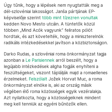
Az ülésen megállapodtak, hogy javaslatot tesznek a
kormánynak Novo Mesto rendőrkapitányságának
kibővítéséről. Ha szükség van rá, akkor különleges
rendőri egységet is telepítenek a régióba. A
kormány hamar jóvá is hagyta ezeket az
intézkedéseket.
Golob azt ígérte a sajtón keresztül, hogy
megerősítik a rendőri jelenlétet a
környéken. Sajtóértesülések szerint már
több házkutatást tartottak a nyomozók.
Úgy tűnik, hogy a lépések nem nyugtatták meg a
dél-szlovéniai lakosságot. Janša pártjának EP-
képviselője szerint
több mint tízezren vonultak
kedden Novo Mesto utcáin. A tüntetők közül
többen „Mind Acók vagyunk” feliratos pólót
hordtak, és azt követelték, hogy a miniszterelnök