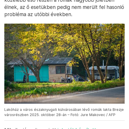
élnek, az ő esetükben pedig nem merült fel hasonló
probléma az utóbbi években.
Lakóház a város északnyugati külvárosában lévő romák lakta Brezje
városrészben 2025. október 28-án – Fotó: Jure Makovec / AFP