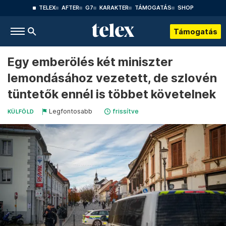
TELEX
AFTER
G7
KARAKTER
TÁMOGATÁS
SHOP
Támogatás
Egy emberölés két miniszter
lemondásához vezetett, de szlovén
tüntetők ennél is többet követelnek
Legfontosabb
frissítve
KÜLFÖLD