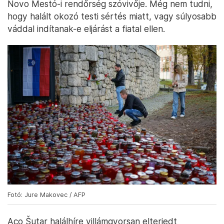
Novo Mestó-i rendőrség szóvivője. Még nem tudni,
hogy halált okozó testi sértés miatt, vagy súlyosabb
váddal indítanak-e eljárást a fiatal ellen.
Fotó: Jure Makovec / AFP
Aco Šutar halálhíre villámgyorsan elterjedt