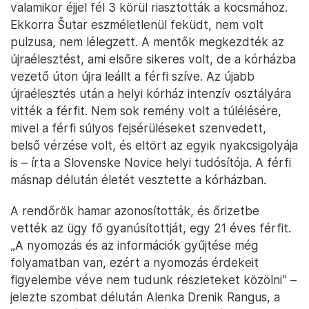
valamikor éjjel fél 3 körül riasztották a kocsmához.
Ekkorra Šutar eszméletlenül feküdt, nem volt
pulzusa, nem lélegzett. A mentők megkezdték az
újraélesztést, ami elsőre sikeres volt, de a kórházba
vezető úton újra leállt a férfi szíve. Az újabb
újraélesztés után a helyi kórház intenzív osztályára
vitték a férfit. Nem sok remény volt a túlélésére,
mivel a férfi súlyos fejsérüléseket szenvedett,
belső vérzése volt, és eltört az egyik nyakcsigolyája
is – írta a Slovenske Novice helyi tudósítója. A férfi
másnap délután életét vesztette a kórházban.
A rendőrök hamar azonosították, és őrizetbe
vették az ügy fő gyanúsítottját, egy 21 éves férfit.
„A nyomozás és az információk gyűjtése még
folyamatban van, ezért a nyomozás érdekeit
figyelembe véve nem tudunk részleteket közölni” –
jelezte szombat délután Alenka Drenik Rangus, a