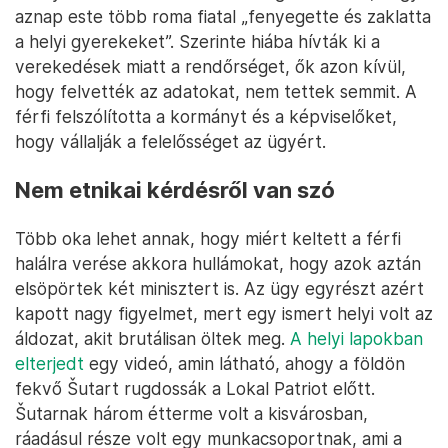
aznap este több roma fiatal „fenyegette és zaklatta
a helyi gyerekeket”. Szerinte hiába hívták ki a
verekedések miatt a rendőrséget, ők azon kívül,
hogy felvették az adatokat, nem tettek semmit. A
férfi felszólította a kormányt és a képviselőket,
hogy vállalják a felelősséget az ügyért.
Nem etnikai kérdésről van szó
Több oka lehet annak, hogy miért keltett a férfi
halálra verése akkora hullámokat, hogy azok aztán
elsöpörtek két minisztert is. Az ügy egyrészt azért
kapott nagy figyelmet, mert egy ismert helyi volt az
áldozat, akit brutálisan öltek meg.
A helyi lapokban
elterjedt
egy videó, amin látható, ahogy a földön
fekvő Šutart rugdossák a Lokal Patriot előtt.
Šutarnak három étterme volt a kisvárosban,
ráadásul része volt egy munkacsoportnak, ami a