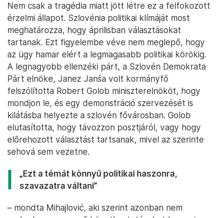
Nem csak a tragédia miatt jött létre ez a felfokozott
érzelmi állapot. Szlovénia politikai klímáját most
meghatározza, hogy áprilisban választásokat
tartanak. Ezt figyelembe véve nem meglepő, hogy
az ügy hamar elért a legmagasabb politikai körökig.
A legnagyobb ellenzéki párt, a Szlovén Demokrata
Párt elnöke, Janez Janša volt kormányfő
felszólította Robert Golob miniszterelnököt, hogy
mondjon le, és egy demonstráció szervezését is
kilátásba helyezte a szlovén fővárosban. Golob
elutasította, hogy távozzon posztjáról, vagy hogy
előrehozott választást tartsanak, mivel az szerinte
sehová sem vezetne.
„Ezt a témát könnyű politikai haszonra,
szavazatra váltani”
– mondta Mihajlović, aki szerint azonban nem