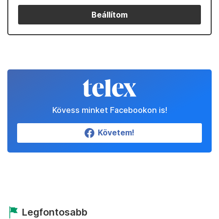
Kedvenceink
Partnereinktől
Állítsd be a Telexet
megbízható forrásnak!
Beállítom