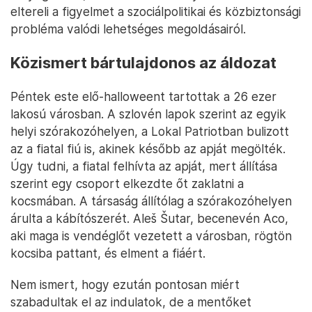
eltereli a figyelmet a szociálpolitikai és közbiztonsági
probléma valódi lehetséges megoldásairól.
Közismert bártulajdonos az áldozat
Péntek este elő-halloweent tartottak a 26 ezer
lakosú városban. A szlovén lapok szerint az egyik
helyi szórakozóhelyen, a Lokal Patriotban bulizott
az a fiatal fiú is, akinek később az apját megölték.
Úgy tudni, a fiatal felhívta az apját, mert állítása
szerint egy csoport elkezdte őt zaklatni a
kocsmában. A társaság állítólag a szórakozóhelyen
árulta a kábítószerét. Aleš Šutar, becenevén Aco,
aki maga is vendéglőt vezetett a városban, rögtön
kocsiba pattant, és elment a fiáért.
Nem ismert, hogy ezután pontosan miért
szabadultak el az indulatok, de a mentőket