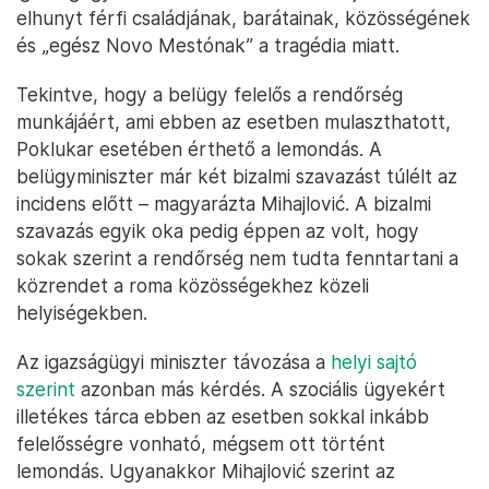
„A lemondásommal szeretnék hozzájárulni a helyzet
megnyugtatásához. Mindannyiunkban szomorúság
és düh van, de a rend és a biztonság
fenntartásáért a rendőrség és az ügyészség felel,
és el kell végezniük a munkájukat szakmailag,
függetlenül, és kifogások keresése nélkül
együttműködve. A mások reakcióira és
felszólításaira pedig csak annyit válaszolok:
mindenkinek át kell gondolnia a saját felelősségét.
Én megtettem” –
mondta
a sajtótájékoztatón az
igazságügyi miniszter. Ő is részvétét fejezte ki az
elhunyt férfi családjának, barátainak, közösségének
és „egész Novo Mestónak” a tragédia miatt.
Tekintve, hogy a belügy felelős a rendőrség
munkájáért, ami ebben az esetben mulaszthatott,
Poklukar esetében érthető a lemondás. A
belügyminiszter már két bizalmi szavazást túlélt az