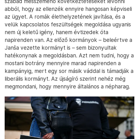
szabad messzemenő következtetéseket levonni
abból, hogy az ellenzék ennyire hangosan képviseli
az ügyet. A romák élethelyzetének javítása, és a
velük kapcsolatos feszültségek megoldása ugyanis
nem új keletű igény, hanem évtizedek óta
napirenden van. Az előző kormányok – beleértve a
Janša vezette kormányt is – sem bizonyultak
hatékonynak a megoldásban. Azt nem tudni, hogy a
mostani botrány mennyire marad napirenden a
kampányig, mert egy sor másik váddal is támadják a
liberális kormányt. Az újságíró szerint nehéz még
megmondani, hogy mennyire általános a népharag.