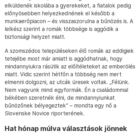
elküldenék iskolába a gyerekeket, a fiatalok pedig
előnyösebben helyezkednének el később a
munkaerőpiacon – és visszaszorulna a bűnözés is. A
lelkész szerint a romák többsége is aggódik a
biztonsági helyzet miatt.
A szomszédos településeken élő romák az eddigiek
tetejébe most már amiatt is aggódhatnak, hogy
mindannyiukra rásütik az előítéleteket az emberölés
miatt. Vidic szerint hétfőn a többség nem mert
elmenni dolgozni, az utcák üresek voltak. „Félünk.
Nem vagyunk mind egyformák. Én a családommal
békében szeretnék élni, de mindannyiunkat
bűnözőnek bélyegeztek” – mondta egy nő a
Slovenske Novice riporterének.
Hat hónap múlva választások jönnek