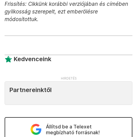
radikális intézkedésekkel javítson a közbiztonságon.
Darko Rudas, a szlovéniai roma önkormányzat tagja
azonban a
Le Parisiennek
arról beszélt, hogy a
legújabb intézkedések aligha fogják enyhíteni a
feszültségeket, viszont táplálják majd a romaellenes
érzelmeket.
Felszólalt
Jožek Horvat Muc, a roma
önkormányzat elnöke is, aki az ország másik
végében élő roma közösségek egyik vezéralakja.
Azt nyilatkozta, hogy a közösségeiknek mindent
meg kell tenniük az egyéni bűnözők ellen.
Frissítés: Cikkünk korábbi verziójában és címében
gyilkosság szerepelt, ezt emberölésre
módosítottuk.