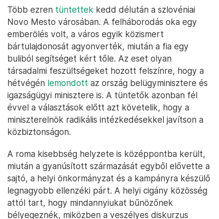
Több ezren
tüntettek
kedd délután a szlovéniai
Novo Mesto városában. A felháborodás oka egy
emberölés volt, a város egyik közismert
bártulajdonosát agyonverték, miután a fia egy
buliból segítséget kért tőle. Az eset olyan
társadalmi feszültségeket hozott felszínre, hogy a
hétvégén
lemondott
az ország belügyminisztere és
igazságügyi minisztere is. A tüntetők azonban fél
évvel a választások előtt azt követelik, hogy a
miniszterelnök radikális intézkedésekkel javítson a
közbiztonságon.
A roma kisebbség helyzete is középpontba került,
miután a gyanúsított származását egyből elővette a
sajtó, a helyi önkormányzat és a kampányra készülő
legnagyobb ellenzéki párt. A helyi cigány közösség
attól tart, hogy mindannyiukat bűnözőnek
bélyegeznék, miközben a veszélyes diskurzus