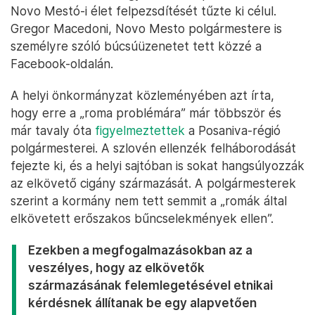
Novo Mestó-i élet felpezsdítését tűzte ki célul.
Gregor Macedoni, Novo Mesto polgármestere is
személyre szóló búcsúüzenetet tett közzé a
Facebook-oldalán.
A helyi önkormányzat közleményében azt írta,
hogy erre a „roma problémára” már többször és
már tavaly óta
figyelmeztettek
a Posaniva-régió
polgármesterei. A szlovén ellenzék felháborodását
fejezte ki, és a helyi sajtóban is sokat hangsúlyozzák
az elkövető cigány származását. A polgármesterek
szerint a kormány nem tett semmit a „romák által
elkövetett erőszakos bűncselekmények ellen”.
Ezekben a megfogalmazásokban az a
veszélyes, hogy az elkövetők
származásának felemlegetésével etnikai
kérdésnek állítanak be egy alapvetően