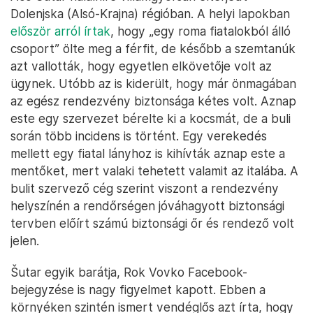
Dolenjska (Alsó-Krajna) régióban. A helyi lapokban
először arról írtak
, hogy „egy roma fiatalokból álló
csoport” ölte meg a férfit, de később a szemtanúk
azt vallották, hogy egyetlen elkövetője volt az
ügynek. Utóbb az is kiderült, hogy már önmagában
az egész rendezvény biztonsága kétes volt. Aznap
este egy szervezet bérelte ki a kocsmát, de a buli
során több incidens is történt. Egy verekedés
mellett egy fiatal lányhoz is kihívták aznap este a
mentőket, mert valaki tehetett valamit az italába. A
bulit szervező cég szerint viszont a rendezvény
helyszínén a rendőrségen jóváhagyott biztonsági
tervben előírt számú biztonsági őr és rendező volt
jelen.
Šutar egyik barátja, Rok Vovko Facebook-
bejegyzése is nagy figyelmet kapott. Ebben a
környéken szintén ismert vendéglős azt írta, hogy