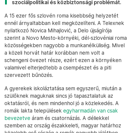
szociálpolitikai és közbiztonsági problémát.
A 15 ezer fős szlovén roma kisebbség helyzetét
ennél árnyaltabban kell megközelíteni. A Telexnek
nyilatkozó Novica Mihajlović, a Delo újságírója
szerint a Novo Mesto-környéki, dél-szlovéniai roma
közösségekben nagyobb a munkanélküliség. Mivel
a közeli horvát határ korábban nem volt a
schengeni övezet része, ezért ezen a környéken
valamivel elterjedtebb a csempészet és a piti
szervezett bűnözés.
A gyerekek iskoláztatása sem egyszerű, miután a
szülőknek maguknak sincs jó tapasztalatuk az
oktatásról, és nem mindenhol jó a közlekedés. A
romák lakta települések
egyharmadán van csak
bevezetve
áram és csatornázás. A déliekkel
szemben az ország északkeleti, magyar határhoz
közelebb eső részén a romák nagyobb jólétben