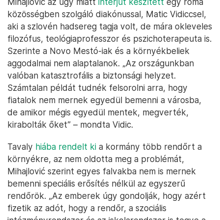
Mihajlović az ügy miatt
interjút készített
egy roma
közösségben szolgáló diakónussal, Matic Vidiccsel,
aki a szlovén hadsereg tagja volt, de mára okleveles
filozófus, teológiaprofesszor és pszichoterapeuta is.
Szerinte a Novo Mestó-iak és a környékbeliek
aggodalmai nem alaptalanok. „Az országunkban
valóban katasztrofális a biztonsági helyzet.
Számtalan példát tudnék felsorolni arra, hogy
fiatalok nem mernek egyedül bemenni a városba,
de amikor mégis egyedül mentek, megverték,
kirabolták őket” – mondta Vidic.
Tavaly
hiába rendelt ki
a kormány több rendőrt a
környékre, az nem oldotta meg a problémát,
Mihajlović szerint egyes falvakba nem is mernek
bemenni speciális erősítés nélkül az egyszerű
rendőrök. „Az emberek úgy gondolják, hogy azért
fizetik az adót, hogy a rendőr, a szociális