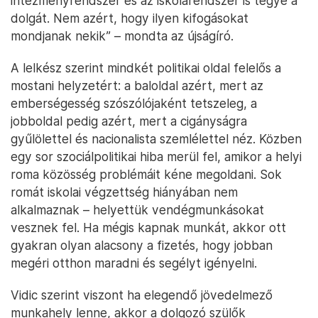
intézményrendszer és az iskolarendszer is tegye a
dolgát. Nem azért, hogy ilyen kifogásokat
mondjanak nekik” – mondta az újságíró.
A lelkész szerint mindkét politikai oldal felelős a
mostani helyzetért: a baloldal azért, mert az
emberségesség szószólójaként tetszeleg, a
jobboldal pedig azért, mert a cigányságra
gyűlölettel és nacionalista szemlélettel néz. Közben
egy sor szociálpolitikai hiba merül fel, amikor a helyi
roma közösség problémáit kéne megoldani. Sok
romát iskolai végzettség hiányában nem
alkalmaznak – helyettük vendégmunkásokat
vesznek fel. Ha mégis kapnak munkát, akkor ott
gyakran olyan alacsony a fizetés, hogy jobban
megéri otthon maradni és segélyt igényelni.
Vidic szerint viszont ha elegendő jövedelmező
munkahely lenne, akkor a dolgozó szülők