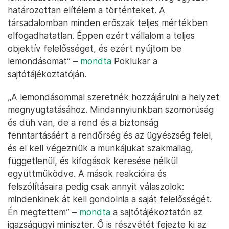
Részt vevők a tiltakozáson Novo Mesto városában, 2025. október
28-án – Fotó: Jure Makovec / AFP
A kormány viszont politikailag határozott lépéseket
tett: két nappal a férfi halála után, vasárnap
lemondott
Boštjan Poklukar belügyminiszter és
Andreja Katič igazságügyi miniszter. A
belügyminiszter szintén részvétét nyilvánította az
áldozat családjának és hozzátartozóinak.
„Elfogadhatatlan cselekedetről van szó. Objektív
felelősségem miatt ma reggel benyújtottam
lemondásomat a miniszterelnöknek. Még egyszer
határozottan elítélem a történteket. A
társadalomban minden erőszak teljes mértékben
elfogadhatatlan. Éppen ezért vállalom a teljes
objektív felelősséget, és ezért nyújtom be
lemondásomat” –
mondta
Poklukar a
sajtótájékoztatóján.