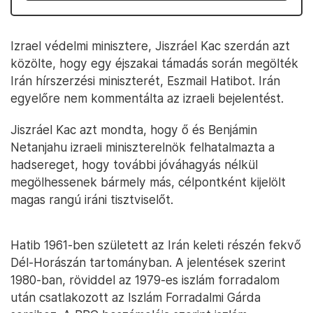
Izrael védelmi minisztere, Jiszráel Kac szerdán azt
közölte, hogy egy éjszakai támadás során megölték
Irán hírszerzési miniszterét, Eszmail Hatibot. Irán
egyelőre nem kommentálta az izraeli bejelentést.
Jiszráel Kac azt mondta, hogy ő és Benjámin
Netanjahu izraeli miniszterelnök felhatalmazta a
hadsereget, hogy további jóváhagyás nélkül
megölhessenek bármely más, célpontként kijelölt
magas rangú iráni tisztviselőt.
Hatib 1961-ben született az Irán keleti részén fekvő
Dél-Horászán tartományban. A jelentések szerint
1980-ban, röviddel az 1979-es iszlám forradalom
után csatlakozott az Iszlám Forradalmi Gárda