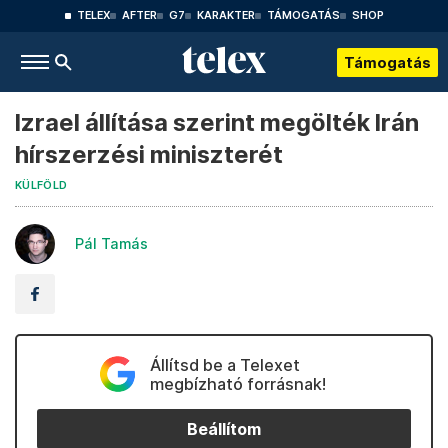
TELEX
AFTER
G7
KARAKTER
TÁMOGATÁS
SHOP
Támogatás
Izrael állítása szerint megölték Irán
hírszerzési miniszterét
KÜLFÖLD
Pál Tamás
Állítsd be a Telexet
megbízható forrásnak!
Beállítom