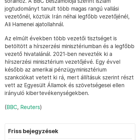
soraihoz. A BBC beszámolója szerint iszlám
jogtudományt tanult több magas rangú vallási
vezetőnél, köztük Irán néhai legfőbb vezetőjénél,
Ali Hamenei ajatollahnál.
Az elmúlt években több vezetői tisztséget is
betöltött a hírszerzési minisztériumban és a legfőbb
vezető hivatalánál. 2021-ben nevezték ki a
hírszerzési minisztérium vezetőjévé. Egy évvel
később az amerikai pénzügyminisztérium
szankciókat vetett ki rá, mert állításuk szerint részt
vett az Egyesült Államok és szövetségesei ellen
irányuló kibertevékenységekben.
(
BBC
,
Reuters
)
Friss bejegyzések