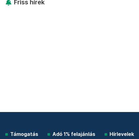
Friss hírek
Támogatás
Adó 1% felajánlás
Hírlevelek