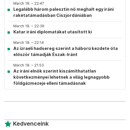
March 18. – 22:47
Legalább három palesztin nő meghalt egy iráni
rakétatámadásban Ciszjordániában
March 18. – 22:36
Katar iráni diplomatákat utasított ki
March 18. – 22:14
Az izraeli hadsereg szerint a háború kezdete óta
először támadják Észak-Iránt
March 18. – 21:53
Az iráni elnök szerint kiszámíthatatlan
következményei lehetnek a világ legnagyobb
földgázmezeje elleni támadásnak
Kedvenceink