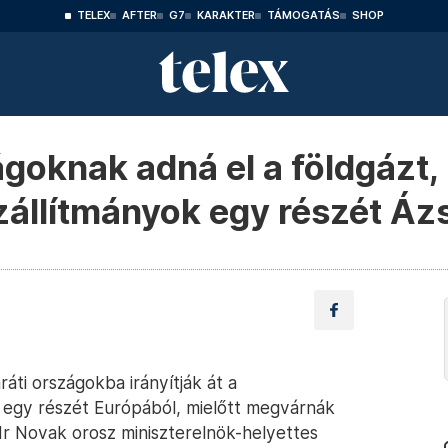
TELEX
AFTER
G7
KARAKTER
TÁMOGATÁS
SHOP
zágoknak adná el a földgázt
zállítmányok egy részét Ázs
áti országokba irányítják át a
) egy részét Európából, mielőtt megvárnák
dr Novak orosz miniszterelnök-helyettes