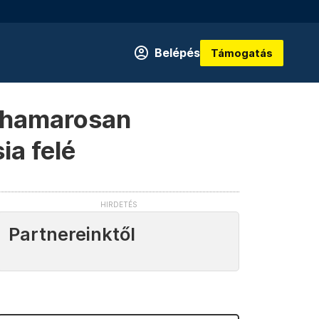
Belépés
Támogatás
, hamarosan
ia felé
Partnereinktől