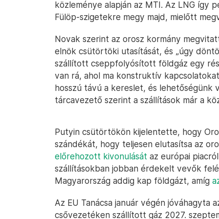
közleménye alapján az MTI. Az LNG így pél
Fülöp-szigetekre megy majd, mielőtt megv
Novak szerint az orosz kormány megvitatta
elnök csütörtöki utasítását, és „úgy döntö
szállított cseppfolyósított földgáz egy rés
van rá, ahol ma konstruktív kapcsolatokat
hosszú távú a kereslet, és lehetőségünk 
tárcavezető szerint a szállítások már a 
Putyin csütörtökön kijelentette, hogy Or
szándékát, hogy teljesen elutasítsa az o
előrehozott kivonulását
az európai piacról,
szállításokban jobban érdekelt vevők felé
Magyarország addig kap földgázt, amíg
a
Az EU Tanácsa január végén jóváhagyta az 
csővezetéken szállított gáz 2027. szepte