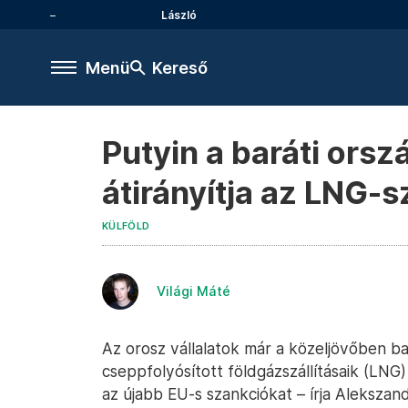
László
Menü
Kereső
Putyin a baráti ors
átirányítja az LNG-s
KÜLFÖLD
Világi Máté
Az orosz vállalatok már a közeljövőben bar
cseppfolyósított földgázszállításaik (LNG
az újabb EU-s szankciókat – írja Alekszan