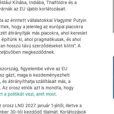
dául Kínába, Indiába, Thaiföldre és a
árnák az EU újabb korlátozásait.
 az érintett vállalatokkal Vlagyimir Putyin
ttek, hogy a jelenleg az európai piacokra
zét átirányítják más piacokra, ahol kereslet
 építünk ki, ahol pragmatikusak, és ahol
van hosszú távú szerződéseket kötni”. A
közeljövőben megkezdődnek.
oszország, figyelembe véve az EU
rosz gázt, maga is kezdeményezheti
 és átirányíthatja szállításait más, a
. Az orosz elnök azt is mondta, hogy
zt a politikát viszi, amit most
.
orosz LNG 2027. január 1-jétől, illetve a
mber 30-tól kezdődő tilalmát. Korlátozások