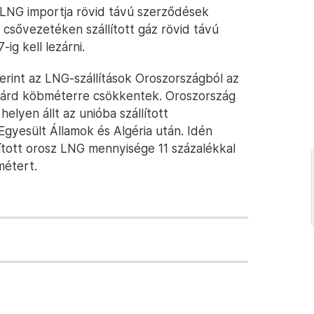
LNG importja rövid távú szerződések
 a csővezetéken szállított gáz rövid távú
-ig kell lezárni.
rint az LNG-szállítások Oroszországból az
liárd köbméterre csökkentek. Oroszország
elyen állt az unióba szállított
gyesült Államok és Algéria után. Idén
ított orosz LNG mennyisége 11 százalékkal
métert.