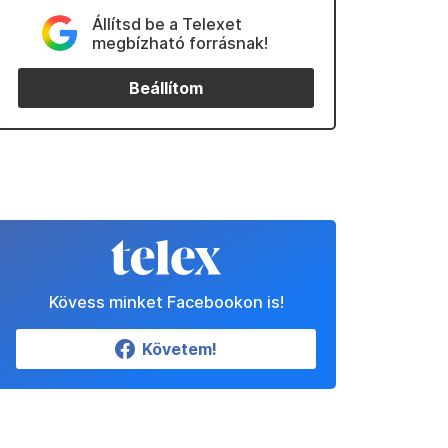
Állítsd be a Telexet
megbízható forrásnak!
Beállítom
Kövess minket Facebookon is!
Követem!