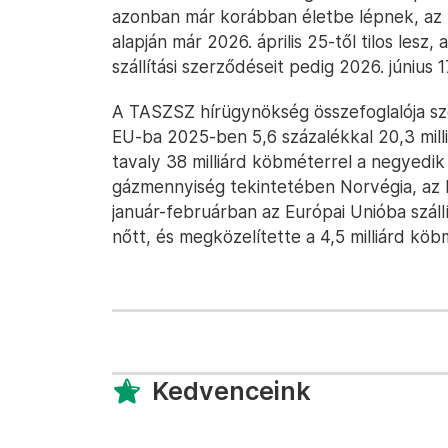
azonban már korábban életbe lépnek, az 
alapján már 2026. április 25-től tilos lesz,
szállítási szerződéseit pedig 2026. június 17
A TASZSZ hírügynökség összefoglalója sze
EU-ba 2025-ben 5,6 százalékkal 20,3 mil
tavaly 38 milliárd köbméterrel a negyedik h
gázmennyiség tekintetében Norvégia, az E
január-februárban az Európai Unióba száll
nőtt, és megközelítette a 4,5 milliárd köb
Kedvenceink