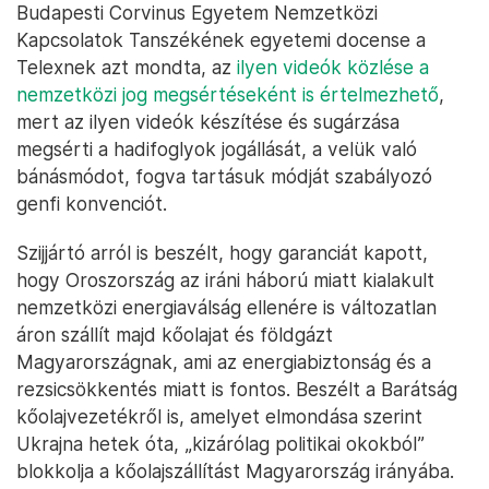
Budapesti Corvinus Egyetem Nemzetközi
Kapcsolatok Tanszékének egyetemi docense a
Telexnek azt mondta, az
ilyen videók közlése a
nemzetközi jog megsértéseként is értelmezhető
,
mert az ilyen videók készítése és sugárzása
megsérti a hadifoglyok jogállását, a velük való
bánásmódot, fogva tartásuk módját szabályozó
genfi konvenciót.
Szijjártó arról is beszélt, hogy garanciát kapott,
hogy Oroszország az iráni háború miatt kialakult
nemzetközi energiaválság ellenére is változatlan
áron szállít majd kőolajat és földgázt
Magyarországnak, ami az energiabiztonság és a
rezsicsökkentés miatt is fontos. Beszélt a Barátság
kőolajvezetékről is, amelyet elmondása szerint
Ukrajna hetek óta, „kizárólag politikai okokból”
blokkolja a kőolajszállítást Magyarország irányába.