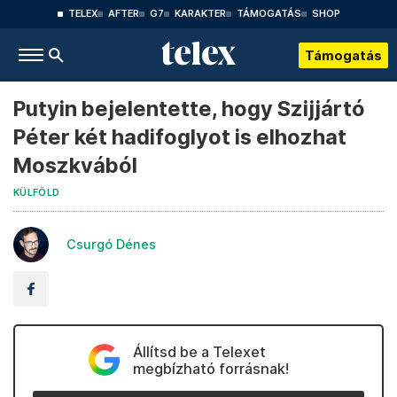
TELEX
AFTER
G7
KARAKTER
TÁMOGATÁS
SHOP
Támogatás
Putyin bejelentette, hogy Szijjártó
Péter két hadifoglyot is elhozhat
Moszkvából
KÜLFÖLD
Csurgó Dénes
Állítsd be a Telexet
megbízható forrásnak!