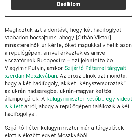
Beállítom
Meghoztuk azt a döntést, hogy két hadifoglyot
szabadon bocsájtunk, ahogy [Orbán Viktor]
miniszterelnök úr kérte, őket magukkal vihetik azon
a repülőgépen, amivel érkeztek és amivel
visszatérnek Budapestre – ezt jelentette be
Vlagyimir Putyin, amikor
Szijjártó Péterrel tárgyalt
szerdán Moszkvában
. Az orosz elnök azt mondta,
hogy a két hadifogoly, akiket „kényszersoroztak”
az ukrán hadseregbe, ukrán-magyar kettős
állampolgárok. A
külügyminiszter később egy videót
is kitett
arról, ahogy a repülőgépen találkozik a két
hadifogollyal.
Szijjártó Péter külügyminiszter már a tárgyalások
előtt is élőzött egyet Moszkvából,