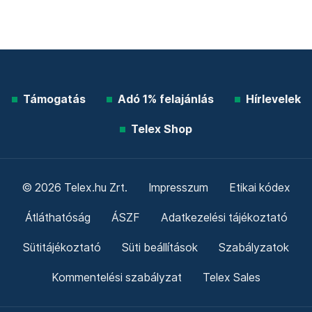
Támogatás
Adó 1% felajánlás
Hírlevelek
Telex Shop
© 2026 Telex.hu Zrt.
Impresszum
Etikai kódex
Átláthatóság
ÁSZF
Adatkezelési tájékoztató
Sütitájékoztató
Süti beállítások
Szabályzatok
Kommentelési szabályzat
Telex Sales