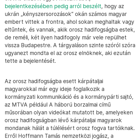
bejelentkezésében pedig arról beszélt
, hogy az
ukrán „kényszersorozások” okán számos magyar
embert vittek a frontra, ahol sokan meghaltak vagy
eltűntek, és vannak, akik orosz hadifogságba estek,
de reméli, két ilyen hadifogoly már vele repülhet
vissza Budapestre. A tárgyaláson szinte szóról szóra
ugyanezt mondta el az orosz elnöknek, aki ezután
tette a bejelentését.
Az orosz hadifogságba esett kárpátaljai
magyarokkal már egy ideje foglalkozik a
kormányzati kommunikáció és a kormánypárti sajtó,
az MTVA például A háború borzalmai című
műsorában olyan videókat mutatott be, amelyeken
orosz hadifogságban lévő kárpátaljai magyarok
mondanak hálát a túlélésért orosz fogva tartóiknak.
Erről Hoffmann Tamás nemzetközi jogász, a