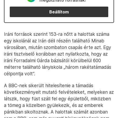
megbízható forrásnak!
Beállítom
Iráni források szerint 153-ra nőtt a halottak száma
egy iskolánál az Irán déli részén található Minab
városában, miután szombaton csapás érte azt. Egy
iráni tisztviselő korábban azt nyilatkozta, hogy az
iráni Forradalmi Gárda bázisától körülbelül 600
méterre található lányiskola „három rakétatámadás
célpontja volt”.
A BBC-nek sikerült hitelesítenie a támadás
következményeit mutató felvételeket, melyeken az
látszik, hogy füst száll fel egy épületből, miközben
a tömeg a közelben gyülekezik, és az emberek
pánikban sikoltoznak. A halottak számát azonban