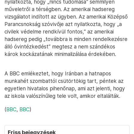
nyilatkozta, hogy „nincs tudomása” semmilyen
műveletről a térségben. Az amerikai hadsereg
vizsgálatot indított az ügyben. Az amerikai Középső
Parancsnokság szóvivője azt nyilatkozta, hogy „a
civilek védelme rendkívül fontos,” az amerikai
hadsereg pedig „továbbra is minden rendelkezésre
álló óvintézkedést” megtesz a nem szándékos
károk kockázatának minimalizálása érdekében.
A BBC emlékeztet, hogy Iránban a hatnapos
munkahét szombattól csütörtökig tart, péntek az
egyetlen hivatalos pihenőnap, ami azt jelenti, hogy
az iskola valószínűleg tele volt, amikor eltalálták.
(
BBC
,
BBC
)
Friss bejegyzések