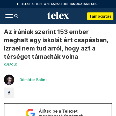
TELEX
AFTER
G7
KARAKTER
TÁMOGATÁS
SHOP
Támogatás
Az irániak szerint 153 ember
meghalt egy iskolát ért csapásban,
Izrael nem tud arról, hogy azt a
térséget támadták volna
KÜLFÖLD
Dömötör Bálint
Állítsd be a Telexet