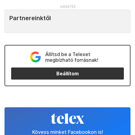
Partnereinktől
Állítsd be a Telexet
megbízható forrásnak!
Beállítom
Kövess minket Facebookon is!