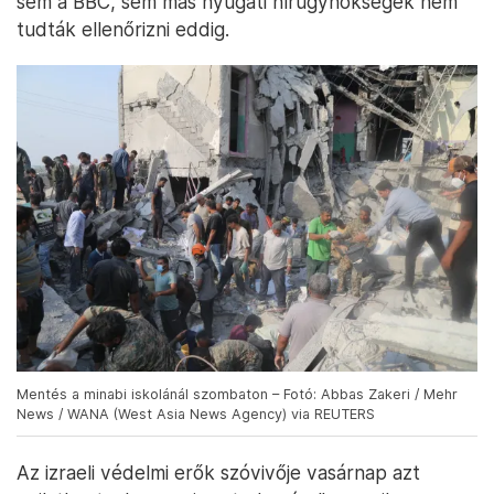
sem a BBC, sem más nyugati hírügynökségek nem
tudták ellenőrizni eddig.
Mentés a minabi iskolánál szombaton – Fotó: Abbas Zakeri / Mehr
News / WANA (West Asia News Agency) via REUTERS
Az izraeli védelmi erők szóvivője vasárnap azt