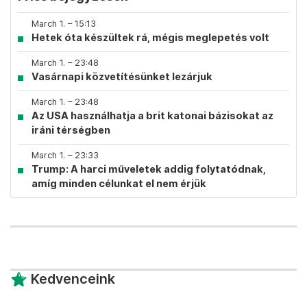
March 1. – 15:13
Hetek óta készültek rá, mégis meglepetés volt
March 1. – 23:48
Vasárnapi közvetítésünket lezárjuk
March 1. – 23:48
Az USA használhatja a brit katonai bázisokat az
iráni térségben
March 1. – 23:33
Trump: A harci műveletek addig folytatódnak,
amíg minden célunkat el nem érjük
Kedvenceink