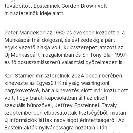
továbbított Epsteinnek Gordon Brown volt
miniszterelnök ideje alatt.
Peter Mandelson az 1980-as években kezdett el a
Munkáspártnál dolgozni, és évtizedekig a párt
egyik vezető alakja volt, kulcsszerepet játszott az
Új Munkáspárt mozgalomban és Sir Tony Blair 1997-
es földcsuszamlásszerű választási győzelmében is.
Keir Starmer miniszterelnök 2024 decemberében
kinevezte az Egyesült Királyság washingtoni
nagykövetévé, bár a kinevezés előtt már köztudott
volt, hogy baráti kapcsolatban állt az elítélt
szexuális bűnözővel, Jeffrey Epsteinnel. Tavaly
szeptemberben elbocsátották tisztségéből, miután
új információk láttak napvilágot érintettségéről. Az
Epstein-akták nyilvánosságra hozatala után