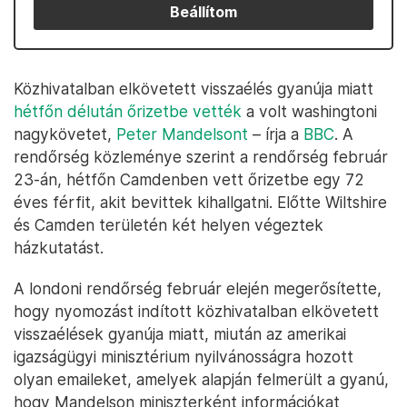
Beállítom
Közhivatalban elkövetett visszaélés gyanúja miatt
hétfőn délután őrizetbe vették
a volt washingtoni
nagykövetet,
Peter Mandelsont
– írja a
BBC
. A
rendőrség közleménye szerint a rendőrség február
23-án, hétfőn Camdenben vett őrizetbe egy 72
éves férfit, akit bevittek kihallgatni. Előtte Wiltshire
és Camden területén két helyen végeztek
házkutatást.
A londoni rendőrség február elején megerősítette,
hogy nyomozást indított közhivatalban elkövetett
visszaélések gyanúja miatt, miután az amerikai
igazságügyi minisztérium nyilvánosságra hozott
olyan emaileket, amelyek alapján felmerült a gyanú,
hogy Mandelson miniszterként információkat