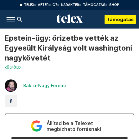
TELEX
AFTER
G7
KARAKTER
TÁMOGATÁS
SHOP
Támogatás
Epstein-ügy: őrizetbe vették az
Egyesült Királyság volt washingtoni
nagykövetét
KÜLFÖLD
Bakró-Nagy Ferenc
Állítsd be a Telexet
megbízható forrásnak!