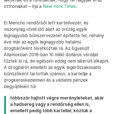
otthonaikat – írja a
New York Times
.
El Mencho rendőrből lett kartellvezér, és
viszonylag rövid idő alatt az ország egyik
legnagyobb bűnszervezetét építette fel, néhány
éve már az egyik legnagyobb hatalmú
drogbáróként hivatkoztak rá. Az Egyesült
Államokban 2018-ban 10 millió dolláros vérdíjat
tűztek ki rá, de egészen eddig nem sikerült elkapni.
A drogbárót emellett az egyik legerőszakosabb
bűnözőként tartották számon, a kartellje a
drogkereskedelmen és a védelmi pénzek
begyűjtésén túl
többször hajtott végre merényleteket, akár
a hadsereg vagy a rendőrség ellen is,
emellett pedig több kartellel, köztük a