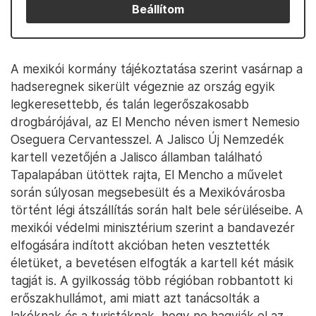
Beállítom
A mexikói kormány tájékoztatása szerint vasárnap a
hadseregnek sikerült végeznie az ország egyik
legkeresettebb, és talán legerőszakosabb
drogbárójával, az El Mencho néven ismert Nemesio
Oseguera Cervantesszel. A Jalisco Új Nemzedék
kartell vezetőjén a Jalisco államban található
Tapalapában ütöttek rajta, El Mencho a művelet
során súlyosan megsebesült és a Mexikóvárosba
történt légi átszállítás során halt bele sérüléseibe. A
mexikói védelmi minisztérium szerint a bandavezér
elfogására indított akcióban heten vesztették
életüket, a bevetésen elfogták a kartell két másik
tagját is. A gyilkosság több régióban robbantott ki
erőszakhullámot, ami miatt azt tanácsolták a
lakóknak és a turistáknak, hogy ne hagyják el az