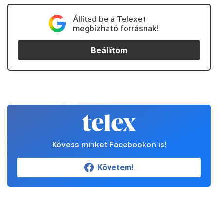
Állítsd be a Telexet
megbízható forrásnak!
Beállítom
Kövess minket Facebookon is!
Követem!