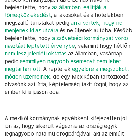
bejelentette, hogy
az államban leállítják a
tömegközlekedést
, a lakosokat és a hotelekben
megszálló turistákat pedig
arra kérték, hogy ne
menjenek ki az utcára
és ne üljenek autóba. Később
bejelentette, hogy
a szövetségi kormányzat vörös
riasztást léptetett érvénybe
, valamint hogy hétfőn
nem lesz jelenléti oktatás
az államban, vasárnap
pedig
semmilyen nagyobb eseményt nem lehet
megtartani ott
. A repterek
egyelőre a megszokott
módon üzemelnek
, de egy Mexikóban tartózkodó
olvasónk azt írta, képtelenség taxit fogni, hogy az
ember ki is jusson oda.
A mexikói kormánynak egyébként kifejezetten jól
jön az, hogy sikerült végeznie az ország egyik
legnagyobb hatalmú drogbárójával, aki az elmúlt