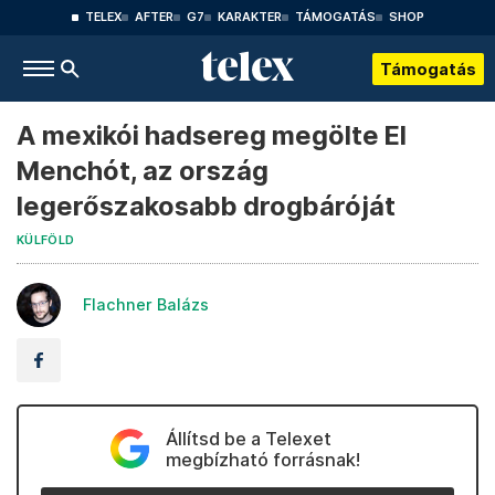
TELEX
AFTER
G7
KARAKTER
TÁMOGATÁS
SHOP
Támogatás
A mexikói hadsereg megölte El
Menchót, az ország
legerőszakosabb drogbáróját
KÜLFÖLD
Flachner Balázs
Állítsd be a Telexet
megbízható forrásnak!