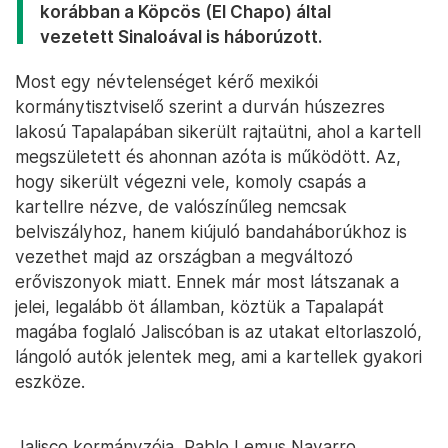
korábban a Köpcös (El Chapo) által
vezetett Sinaloával is háborúzott.
Most egy névtelenséget kérő mexikói
kormánytisztviselő szerint a durván húszezres
lakosú Tapalapában sikerült rajtaütni, ahol a kartell
megszületett és ahonnan azóta is működött. Az,
hogy sikerült végezni vele, komoly csapás a
kartellre nézve, de valószínűleg nemcsak
belviszályhoz, hanem kiújuló bandaháborúkhoz is
vezethet majd az országban a megváltozó
erőviszonyok miatt. Ennek már most látszanak a
jelei, legalább öt államban, köztük a Tapalapát
magába foglaló Jaliscóban is az utakat eltorlaszoló,
lángoló autók jelentek meg, ami a kartellek gyakori
eszköze.
Jalisco kormányzója, Pablo Lemus Navarro