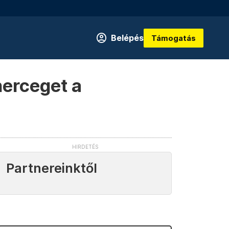
Belépés
Támogatás
herceget a
Partnereinktől