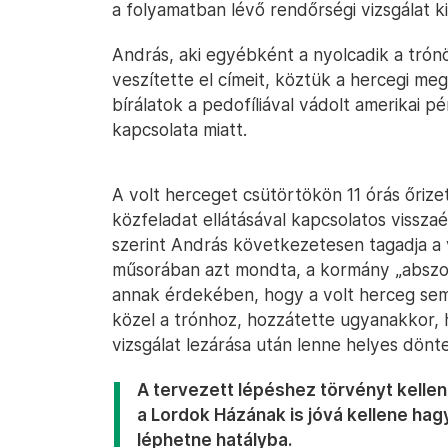
a folyamatban lévő rendőrségi vizsgálat k
András, aki egyébként a nyolcadik a trón
veszítette el címeit, köztük a hercegi meg
bírálatok a pedofíliával vádolt amerikai p
kapcsolata miatt.
A volt herceget csütörtökön 11 órás őrize
közfeladat ellátásával kapcsolatos visszaé
szerint András következetesen tagadja a 
műsorában azt mondta, a kormány „abszo
annak érdekében, hogy a volt herceg se
közel a trónhoz, hozzátette ugyanakkor, 
vizsgálat lezárása után lenne helyes dönte
A tervezett lépéshez törvényt kelle
a Lordok Házának is jóvá kellene hagy
léphetne hatályba.