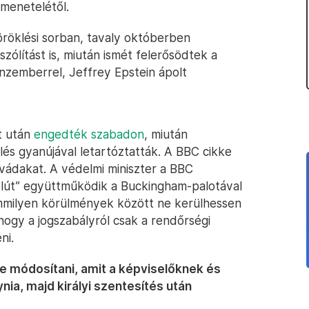
imenetelétől.
öröklési sorban, tavaly októberben
szólítást is, miután ismét felerősödtek a
énzemberrel, Jeffrey Epstein ápolt
t után
engedték szabadon
, miután
lés gyanújával letartóztatták. A BBC cikke
vádakat. A védelmi miniszter a BBC
lút” együttműködik a Buckingham-palotával
mmilyen körülmények között ne kerülhessen
hogy a jogszabályról csak a rendőrségi
ni.
ne módosítani, amit a képviselőknek és
nia, majd királyi szentesítés után