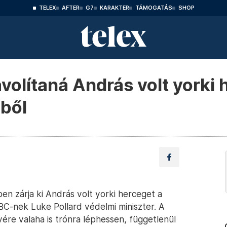
TELEX
AFTER
G7
KARAKTER
TÁMOGATÁS
SHOP
ávolítaná András volt yorki 
dből
en zárja ki András volt yorki herceget a
C-nek Luke Pollard védelmi miniszter. A
ére valaha is trónra léphessen, függetlenül