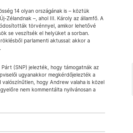
sség 14 olyan országának is – köztük
-Zélandnak –, ahol III. Károly az államfő. A
ódosították törvénnyel, amikor lehetővé
ök se veszítsék el helyüket a sorban.
öröklésből parlamenti aktussal: akkor a
.
 Párt (SNP) jelezték, hogy támogatnák az
épviselői ugyanakkor megkérdőjelezték a
 valószínűtlen, hogy Andrew valaha is közel
egyelőre nem kommentálta nyilvánosan a