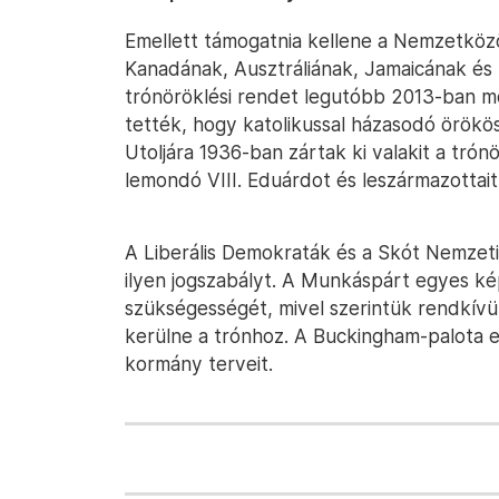
Emellett támogatnia kellene a Nemzetközö
Kanadának, Ausztráliának, Jamaicának és Új
trónöröklési rendet legutóbb 2013-ban m
tették, hogy katolikussal házasodó örökös
Utoljára 1936-ban zártak ki valakit a trón
lemondó VIII. Eduárdot és leszármazottait
A Liberális Demokraták és a Skót Nemzeti
ilyen jogszabályt. A Munkáspárt egyes k
szükségességét, mivel szerintük rendkívül
kerülne a trónhoz. A Buckingham-palota 
kormány terveit.