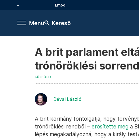
Emőd
Menü
Kereső
A brit parlament elt
trónöröklési sorren
KÜLFÖLD
Dévai László
A brit kormány fontolgatja, hogy törvényb
trónöröklési rendből –
erősítette meg
a BB
lépés megakadályozná, hogy a király testv