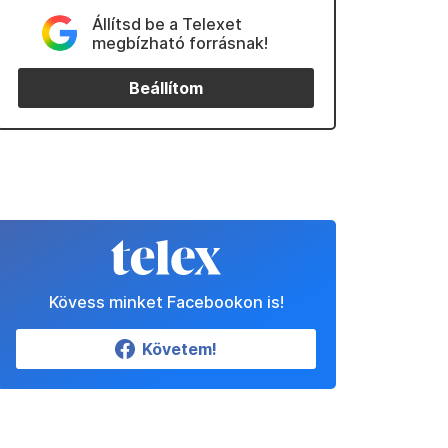
Állítsd be a Telexet
megbízható forrásnak!
Beállítom
Kövess minket Facebookon is!
Követem!