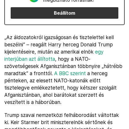
megbízható forrásnak!
Beállítom
„Az áldozatokról igazságosan és tisztelettel kell
beszélni” – reagált Harry herceg Donald Trump
kijelentéseire, miután az amerikai elnök
egy
interjúban azt állította
, hogy a NATO-
szövetségesek Afganisztánban többnyire „hátrébb
maradtak” a fronttól.
A BBC szerint
a herceg
pénteken, az elesett NATO-katonák előtt
tisztelegve emlékeztetett, hogy kétszer szolgált
Afganisztánban, ahol barátokat szerzett és
veszített is a háborúban.
Trump szavai nemzetközi felháborodást váltottak
ki. Keir Starmer brit miniszterelnök sértőnek és