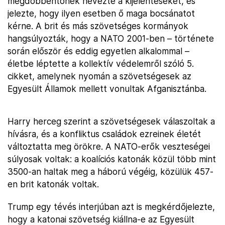
megdöbbentőnek nevezte a kijelentéseket, és
jelezte, hogy ilyen esetben ő maga bocsánatot
kérne. A brit és más szövetséges kormányok
hangsúlyozták, hogy a NATO 2001-ben – története
során először és eddig egyetlen alkalommal –
életbe léptette a kollektív védelemről szóló 5.
cikket, amelynek nyomán a szövetségesek az
Egyesült Államok mellett vonultak Afganisztánba.
Harry herceg szerint a szövetségesek válaszoltak a
hívásra, és a konfliktus családok ezreinek életét
változtatta meg örökre. A NATO-erők veszteségei
súlyosak voltak: a koalíciós katonák közül több mint
3500-an haltak meg a háború végéig, közülük 457-
en brit katonák voltak.
Trump egy tévés interjúban azt is megkérdőjelezte,
hogy a katonai szövetség kiállna-e az Egyesült