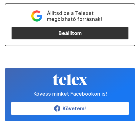
Állítsd be a Telexet
megbízható forrásnak!
Beállítom
Kövess minket Facebookon is!
Követem!