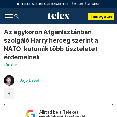
TELEX
AFTER
G7
KARAKTER
TÁMOGATÁS
SHOP
Támogatás
Az egykoron Afganisztánban
szolgáló Harry herceg szerint a
NATO-katonák több tiszteletet
érdemelnek
KÜLFÖLD
Sajó Dávid
Állítsd be a Telexet