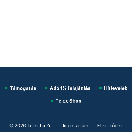
Támogatás
Adó 1% felajánlás
Hírlevelek
Telex Shop
© 2026 Telex.hu Zrt.
Impresszum
Etikai kódex