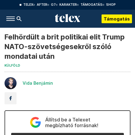
TELEX
AFTER
G7
KARAKTER
TÁMOGATÁS
SHOP
Támogatás
Felhördült a brit politikai elit Trump
NATO-szövetségesekről szóló
mondatai után
KÜLFÖLD
Vida Benjámin
Állítsd be a Telexet
megbízható forrásnak!