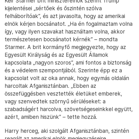
Keir Starmer brit miniszterelnök szerint Trump
kijelentései „sértőek és őszintén szólva
felháborítóak”, és azt javasolta, hogy az amerikai
elnök kérjen bocsánatot. „Ha én fogalmaztam volna
így, vagy ilyen szavakat használtam volna, akkor
természetesen bocsánatot kérnék” – mondta
Starmer. A brit kormányfő megjegyezte, hogy az
Egyesült Királyság és az Egyesült Államok
kapcsolata „nagyon szoros”, ami fontos a biztonság
és a védelem szempontjából. Szerinte épp ez a
kapcsolat volt az oka annak, hogy egymás oldalán
harcoltak Afganisztánban. „Ebben az
összefüggésben vesztették életüket emberek,
vagy szenvedtek szörnyű sérüléseket: a
szabadságért harcolva, szövetségeseinkkel együtt,
azért, amiben hiszünk” – tette hozzá.
Harry herceg, aki szolgált Afganisztánban, szintén
reagált az amerikai elnök megjegyzéseire.