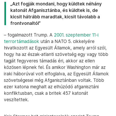
„Azt fogják mondani, hogy küldtek néhány
katonát Afganisztánba, és küldtek is, de
kicsit hátrább maradtak, kicsit távolabb a
frontvonaltól”
– fogalmazott Trump. A
2001. szeptember 11-i
terrortámadások
után a NATO 5. cikkelyére
hivatkozott az Egyesült Államok, amely arról szól,
hogy ha az észak-atlanti szövetség egy vagy több
tagját fegyveres támadás éri, akkor az ellen
közösen lépnek fel. És amikor Washington már az
iraki háborúval volt elfoglalva, az Egyesült Államok
szövetségesei még Afganisztánban voltak. Több
ezer katona meghalt az elhúzódó afganisztáni
konfliktusban, csak a britek 457 katonát
veszítettek.