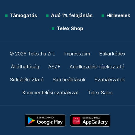
Támogatás
Adó 1% felajánlás
Hírlevelek
Telex Shop
© 2026 Telex.hu Zrt.
Impresszum
Etikai kódex
Átláthatóság
ÁSZF
Adatkezelési tájékoztató
Sütitájékoztató
Süti beállítások
Szabályzatok
Kommentelési szabályzat
Telex Sales