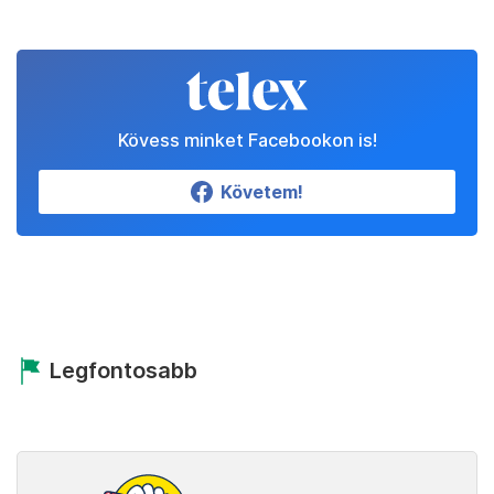
Kövess minket Facebookon is!
Követem!
Legfontosabb