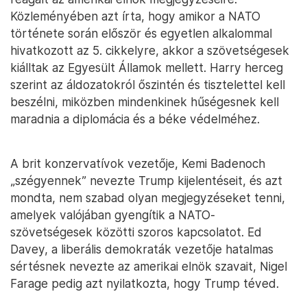
Közleményében azt írta, hogy amikor a NATO
története során először és egyetlen alkalommal
hivatkozott az 5. cikkelyre, akkor a szövetségesek
kiálltak az Egyesült Államok mellett. Harry herceg
szerint az áldozatokról őszintén és tisztelettel kell
beszélni, miközben mindenkinek hűségesnek kell
maradnia a diplomácia és a béke védelméhez.
A brit konzervatívok vezetője, Kemi Badenoch
„szégyennek” nevezte Trump kijelentéseit, és azt
mondta, nem szabad olyan megjegyzéseket tenni,
amelyek valójában gyengítik a NATO-
szövetségesek közötti szoros kapcsolatot. Ed
Davey, a liberális demokraták vezetője hatalmas
sértésnek nevezte az amerikai elnök szavait, Nigel
Farage pedig azt nyilatkozta, hogy Trump téved.