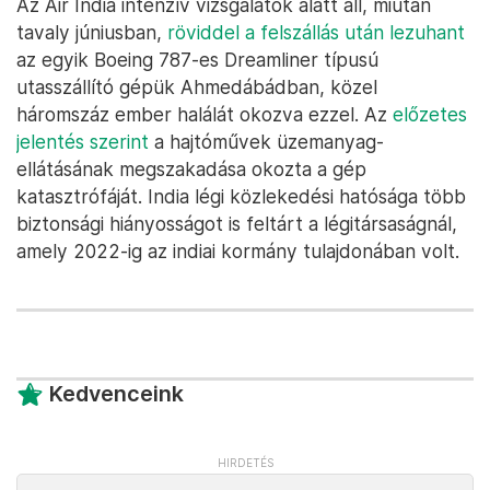
Az Air India intenzív vizsgálatok alatt áll, miután
tavaly júniusban,
röviddel a felszállás után lezuhant
az egyik Boeing 787-es Dreamliner típusú
utasszállító gépük Ahmedábádban, közel
háromszáz ember halálát okozva ezzel. Az
előzetes
jelentés szerint
a hajtóművek üzemanyag-
ellátásának megszakadása okozta a gép
katasztrófáját. India légi közlekedési hatósága több
biztonsági hiányosságot is feltárt a légitársaságnál,
amely 2022-ig az indiai kormány tulajdonában volt.
Kedvenceink