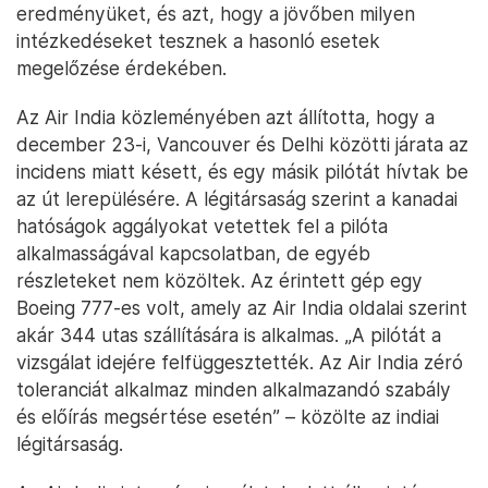
eredményüket, és azt, hogy a jövőben milyen
intézkedéseket tesznek a hasonló esetek
megelőzése érdekében.
Az Air India közleményében azt állította, hogy a
december 23-i, Vancouver és Delhi közötti járata az
incidens miatt késett, és egy másik pilótát hívtak be
az út lerepülésére. A légitársaság szerint a kanadai
hatóságok aggályokat vetettek fel a pilóta
alkalmasságával kapcsolatban, de egyéb
részleteket nem közöltek. Az érintett gép egy
Boeing 777-es volt, amely az Air India oldalai szerint
akár 344 utas szállítására is alkalmas. „A pilótát a
vizsgálat idejére felfüggesztették. Az Air India zéró
toleranciát alkalmaz minden alkalmazandó szabály
és előírás megsértése esetén” – közölte az indiai
légitársaság.