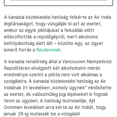
A kanadai közlekedési hatóság felkérte az Air India
légitársaságot, hogy vizsgálják ki azt az esetet,
amikor az egyik pilótájukat a felszállás előtt
eltávolították a repülőgépről, mert alkoholos
befolyásoltság alatt állt – közölte egy, az ügyet
ismerő forrás a
Reutersnek
.
A kanadai rendőrség által a Vancouveri Nemzetközi
Repülőtéren elvégzett két alkoholszint-mérés
eredménye szerint a pilóta nem volt alkalmas a
szolgálatra. A kanadai közlekedési hatóság az Air
Indiának írt levelében „komoly ügynek” minősítette
az esetet, és valószínűleg jogi lépéseket is fognak
tenni az ügyben. A hatóság tisztviselője, Ajit
Oommen levelében arra kérte az Air Indiát, hogy
január 26-ig mutassák be a vizsgálati