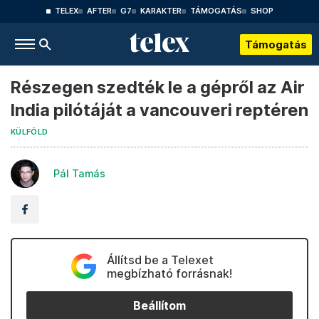
TELEX
AFTER
G7
KARAKTER
TÁMOGATÁS
SHOP
Támogatás
Részegen szedték le a gépről az Air
India pilótáját a vancouveri reptéren
KÜLFÖLD
Pál Tamás
Állítsd be a Telexet
megbízható forrásnak!
Beállítom