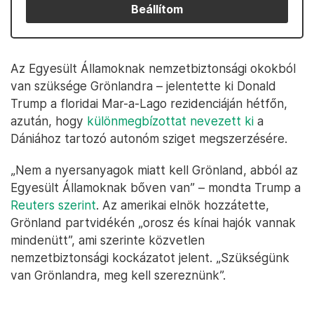
Beállítom
Az Egyesült Államoknak nemzetbiztonsági okokból
van szüksége Grönlandra – jelentette ki Donald
Trump a floridai Mar-a-Lago rezidenciáján hétfőn,
azután, hogy
különmegbízottat nevezett ki
a
Dániához tartozó autonóm sziget megszerzésére.
„Nem a nyersanyagok miatt kell Grönland, abból az
Egyesült Államoknak bőven van” – mondta Trump a
Reuters szerint
. Az amerikai elnök hozzátette,
Grönland partvidékén „orosz és kínai hajók vannak
mindenütt”, ami szerinte közvetlen
nemzetbiztonsági kockázatot jelent. „Szükségünk
van Grönlandra, meg kell szereznünk”.