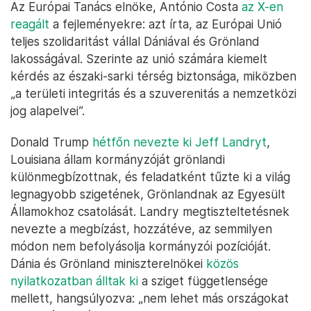
Az Európai Tanács elnöke, António Costa
az X-en
reagált
a fejleményekre: azt írta, az Európai Unió
teljes szolidaritást vállal Dániával és Grönland
lakosságával. Szerinte az unió számára kiemelt
kérdés az északi-sarki térség biztonsága, miközben
„a területi integritás és a szuverenitás a nemzetközi
jog alapelvei”.
Donald Trump
hétfőn nevezte ki Jeff Landryt
,
Louisiana állam kormányzóját grönlandi
különmegbízottnak, és feladatként tűzte ki a világ
legnagyobb szigetének, Grönlandnak az Egyesült
Államokhoz csatolását. Landry megtiszteltetésnek
nevezte a megbízást, hozzátéve, az semmilyen
módon nem befolyásolja kormányzói pozícióját.
Dánia és Grönland miniszterelnökei
közös
nyilatkozatban álltak ki
a sziget függetlensége
mellett, hangsúlyozva: „nem lehet más országokat