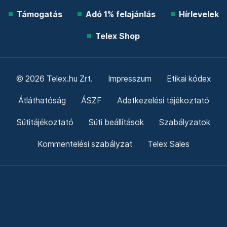
Támogatás
Adó 1% felajánlás
Hírlevelek
Telex Shop
© 2026 Telex.hu Zrt.
Impresszum
Etikai kódex
Átláthatóság
ÁSZF
Adatkezelési tájékoztató
Sütitájékoztató
Süti beállítások
Szabályzatok
Kommentelési szabályzat
Telex Sales