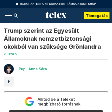
TELEX
AFTER
G7
KARAKTER
TÁMOGATÁS
SHOP
Támogatás
Trump szerint az Egyesült
Államoknak nemzetbiztonsági
okokból van szüksége Grönlandra
KÜLFÖLD
Pupli Anna Sára
Állítsd be a Telexet
megbízható forrásnak!