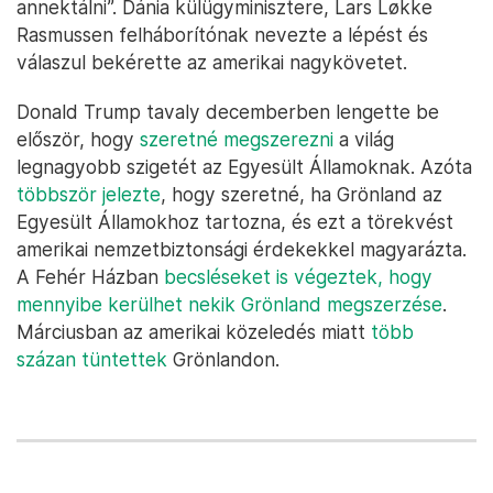
annektálni”. Dánia külügyminisztere, Lars Løkke
Rasmussen felháborítónak nevezte a lépést és
válaszul bekérette az amerikai nagykövetet.
Donald Trump tavaly decemberben lengette be
először, hogy
szeretné megszerezni
a világ
legnagyobb szigetét az Egyesült Államoknak. Azóta
többször jelezte
, hogy szeretné, ha Grönland az
Egyesült Államokhoz tartozna, és ezt a törekvést
amerikai nemzetbiztonsági érdekekkel magyarázta.
A Fehér Házban
becsléseket is végeztek, hogy
mennyibe kerülhet nekik Grönland megszerzése
.
Márciusban az amerikai közeledés miatt
több
százan tüntettek
Grönlandon.