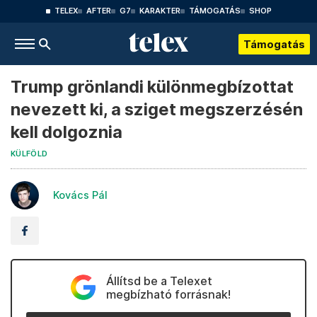
TELEX
AFTER
G7
KARAKTER
TÁMOGATÁS
SHOP
Támogatás
Trump grönlandi különmegbízottat
nevezett ki, a sziget megszerzésén
kell dolgoznia
KÜLFÖLD
Kovács Pál
Állítsd be a Telexet
megbízható forrásnak!