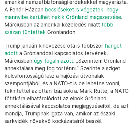
amerikai nemzetbiztonsági érdekekkel magyarázta.
A Fehér Házban
becsléseket is végeztek, hogy
mennyibe kerülhet nekik Grönland megszerzése
.
Márciusban az amerikai közeledés miatt
több
százan tüntettek
Grönlandon.
Trump januári kinevezése óta is többször
hangot
adott
a Grönlanddal kapcsolatos tervének.
Márciusban
úgy fogalmazott
: „Szerintem Grönland
annektálása meg fog történni.” Szerinte a sziget
kulcsfontosságú lesz a hajózási útvonalak
szempontjából, és a NATO-t is be lehetne vonni,
tekintettel az ottani bázisokra. Mark Rutte, a NATO
főtitkára elhatárolódott az elnök Grönland
annektálásával kapcsolatos megjegyzéseitől, de azt
mondja, Trumpnak igaza van, amikor az északi
sarkvidék növekvő kockázatairól beszél.