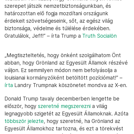
szerepet játszik nemzetbiztonságunkban, és
határozottan elő fogja mozdítani országunk
érdekeit szövetségeseink, sőt, az egész világ
biztonsága, védelme és túlélése érdekében.
Gratulálok, Jeff!” – írta Trump a
Truth Socialön
„Megtiszteltetés, hogy önként szolgálhatom Önt
abban, hogy Grönland az Egyesült Államok részévé
váljon. Ez semmilyen módon nem befolyásolja a
louisianai kormányzóként betöltött pozíciómat!” –
írta
Landry Trumpnak köszönetet mondva az X-en.
Donald Trump tavaly decemberben lengette be
először, hogy
szeretné megszerezni
a világ
legnagyobb szigetét az Egyesült Államoknak. Azóta
többször jelezte
, hogy szeretné, ha Grönland az
Egyesült Államokhoz tartozna, és ezt a törekvést