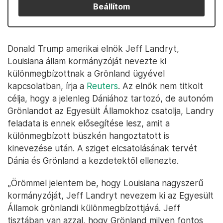
Beállítom
Donald Trump amerikai elnök Jeff Landryt,
Louisiana állam kormányzóját nevezte ki
különmegbízottnak a Grönland ügyével
kapcsolatban, írja a
Reuters
. Az elnök nem titkolt
célja, hogy a jelenleg Dániához tartozó, de autonóm
Grönlandot az Egyesült Államokhoz csatolja, Landry
feladata is ennek elősegítése lesz, amit a
különmegbízott büszkén hangoztatott is
kinevezése után. A sziget elcsatolásának tervét
Dánia és Grönland a kezdetektől ellenezte.
„Örömmel jelentem be, hogy Louisiana nagyszerű
kormányzóját, Jeff Landryt nevezem ki az Egyesült
Államok grönlandi különmegbízottjává. Jeff
tisztában van azzal, hogy Grönland milyen fontos