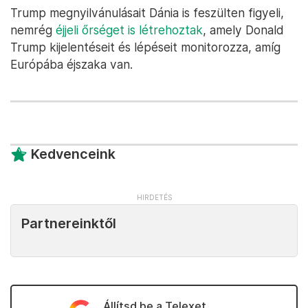
Trump megnyilvánulásait Dánia is feszülten figyeli,
nemrég
éjjeli őrséget is létrehoztak
, amely Donald
Trump kijelentéseit és lépéseit monitorozza, amíg
Európába éjszaka van.
Kedvenceink
Partnereinktől
Állítsd be a Telexet