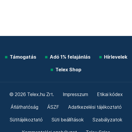
Támogatás
Adó 1% felajánlás
Hírlevelek
Telex Shop
© 2026 Telex.hu Zrt.
Impresszum
Etikai kódex
Átláthatóság
ÁSZF
Adatkezelési tájékoztató
Sütitájékoztató
Süti beállítások
Szabályzatok