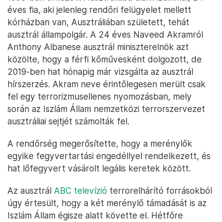
éves fia, aki jelenleg rendőri felügyelet mellett
kórházban van, Ausztráliában született, tehát
ausztrál állampolgár. A 24 éves Naveed Akramról
Anthony Albanese ausztrál miniszterelnök azt
közölte, hogy a férfi kőművesként dolgozott, de
2019-ben hat hónapig már vizsgálta az ausztrál
hírszerzés. Akram neve érintőlegesen merült csak
fel egy terrorizmusellenes nyomozásban, mely
során az Iszlám Állam nemzetközi terrorszervezet
ausztráliai sejtjét számolták fel.
A rendőrség megerősítette, hogy a merénylők
egyike fegyvertartási engedéllyel rendelkezett, és
hat lőfegyvert vásárolt legális keretek között.
Az ausztrál
ABC televízió
terrorelhárító forrásokból
úgy értesült, hogy a két merénylő támadását is az
Iszlám Állam égisze alatt követte el. Hétfőre