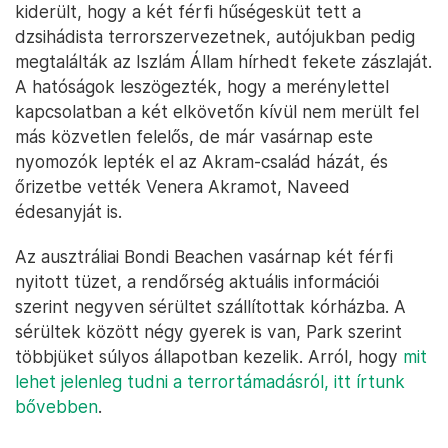
kiderült, hogy a két férfi hűségesküt tett a
dzsihádista terrorszervezetnek, autójukban pedig
megtalálták az Iszlám Állam hírhedt fekete zászlaját.
A hatóságok leszögezték, hogy a merénylettel
kapcsolatban a két elkövetőn kívül nem merült fel
más közvetlen felelős, de már vasárnap este
nyomozók lepték el az Akram-család házát, és
őrizetbe vették Venera Akramot, Naveed
édesanyját is.
Az ausztráliai Bondi Beachen vasárnap két férfi
nyitott tüzet, a rendőrség aktuális információi
szerint negyven sérültet szállítottak kórházba. A
sérültek között négy gyerek is van, Park szerint
többjüket súlyos állapotban kezelik. Arról, hogy
mit
lehet jelenleg tudni a terrortámadásról, itt írtunk
bővebben
.