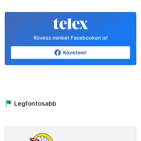
Kövess minket Facebookon is!
Követem!
Legfontosabb