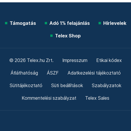
Támogatás
Adó 1% felajánlás
Hírlevelek
Telex Shop
© 2026 Telex.hu Zrt.
Impresszum
Etikai kódex
Átláthatóság
ÁSZF
Adatkezelési tájékoztató
Sütitájékoztató
Süti beállítások
Szabályzatok
Kommentelési szabályzat
Telex Sales