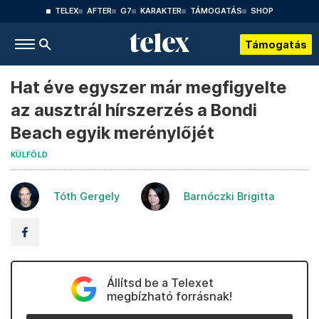
TELEX
AFTER
G7
KARAKTER
TÁMOGATÁS
SHOP
Támogatás
Hat éve egyszer már megfigyelte
az ausztrál hírszerzés a Bondi
Beach egyik merénylőjét
KÜLFÖLD
Tóth Gergely
Barnóczki Brigitta
Állítsd be a Telexet
megbízható forrásnak!