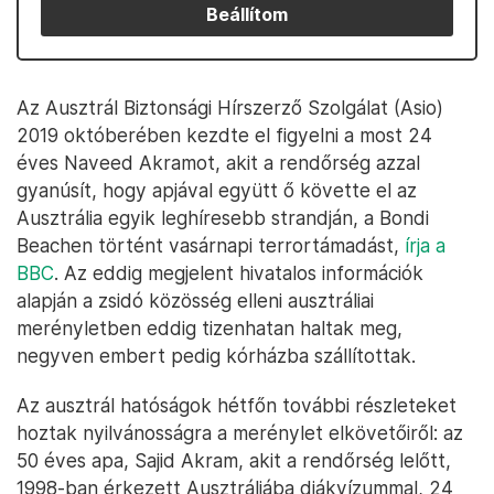
Beállítom
Az Ausztrál Biztonsági Hírszerző Szolgálat (Asio)
2019 októberében kezdte el figyelni a most 24
éves Naveed Akramot, akit a rendőrség azzal
gyanúsít, hogy apjával együtt ő követte el az
Ausztrália egyik leghíresebb strandján, a Bondi
Beachen történt vasárnapi terrortámadást,
írja a
BBC
. Az eddig megjelent hivatalos információk
alapján a zsidó közösség elleni ausztráliai
merényletben eddig tizenhatan haltak meg,
negyven embert pedig kórházba szállítottak.
Az ausztrál hatóságok hétfőn további részleteket
hoztak nyilvánosságra a merénylet elkövetőiről: az
50 éves apa, Sajid Akram, akit a rendőrség lelőtt,
1998-ban érkezett Ausztráliába diákvízummal, 24