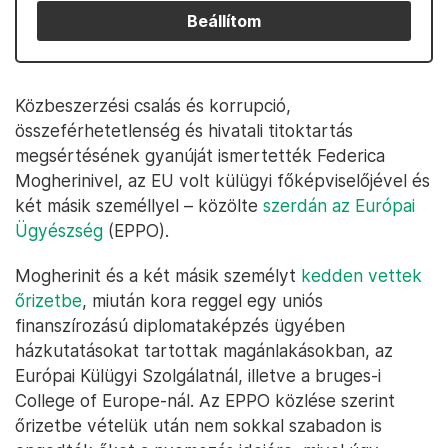
Beállítom
Közbeszerzési csalás és korrupció,
összeférhetetlenség és hivatali titoktartás
megsértésének gyanúját ismertették Federica
Mogherinivel, az EU volt külügyi főképviselőjével és
két másik személlyel – közölte
szerdán az Európai
Ügyészség
(EPPO).
Mogherinit és a két másik személyt
kedden vettek
őrizetbe
, miután kora reggel egy uniós
finanszírozású diplomataképzés ügyében
házkutatásokat tartottak magánlakásokban, az
Európai Külügyi Szolgálatnál, illetve a bruges-i
College of Europe-nál. Az EPPO közlése szerint
őrizetbe vételük után nem sokkal szabadon is