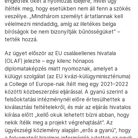
engedték őket a nyomozás idejére, mivel úgy
ítélték meg, hogy esetükben nem áll fenn a szökés
veszélye. „Mindhárom személyt ártatlannak kell
vélelmezni mindaddig, amíg az illetékes belga
bíróságok be nem bizonyítják bűnösségüket” –
tették hozzá.
Az ügyet először az EU csalásellenes hivatala
(OLAF) jelezte – egy kilenc hónapos
diplomataképzés miatt nyomoznak, amelyet a
külügyi szolgálat (az EU kvázi-külügyminisztériuma)
a College of Europe-nak ítélt meg egy 2021–2022
közötti közbeszerzési eljárással. A gyanú szerint a
felsőoktatási intézménynél előre értesülhettek a
kiválasztási feltételekről, és már az eljárás hivatalos
kiírása előtt „kellő okuk lehetett bízni abban, hogy
nekik ítélik meg a projekt végrehajtását”. Az
ügyészségi közlemény alapján „erős a gyanú”, hogy
a folyamatnál bizalmas információk jutottak az egyik