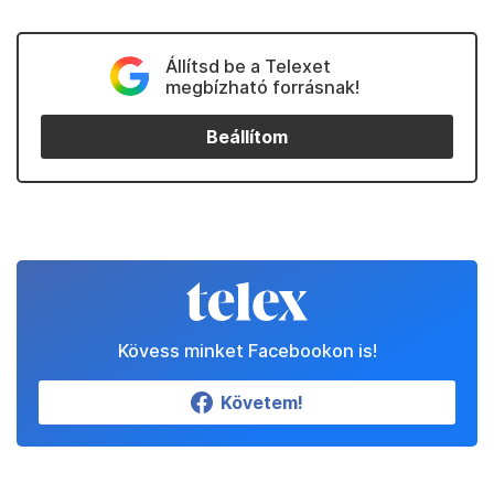
Állítsd be a Telexet
megbízható forrásnak!
Beállítom
Kövess minket Facebookon is!
Követem!