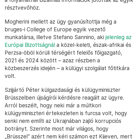
résztvevőhöz.
Mogherini mellett az ügy gyanúsítottja még a
bruges-i College of Europe egyik vezető
munkatársa, illetve Stefano Sannino, aki
jelenleg az
Európai Bizottságnál
a közel-keleti, észak-afrikai és
Perzsa-öböl körüli térségért felelős főigazgató,
2021 és 2024 között – azaz részben a
közbeszerzés idején – a külügyi szolgálat főtitkára
volt.
Szijjártó Péter külgazdasági és külügyminiszter
Brüsszelben újságírói kérdésre reagált az ügyre.
Arról beszélt, hogy neki már a múltkori
külügyminiszteri értekezleten is furcsa volt, hogy
senki nem említi az Ukrajnában zajló korrupciós
botrányt. Szerinte most már világos, hogy
„Brüsszel” azért nem kéri számon ezt Kijeven, mert