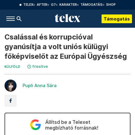
TELEX
AFTER
G7
KARAKTER
TÁMOGATÁS
SHOP
Támogatás
Csalással és korrupcióval
gyanúsítja a volt uniós külügyi
főképviselőt az Európai Ügyészség
frissítve
KÜLFÖLD
Pupli Anna Sára
Állítsd be a Telexet
megbízható forrásnak!