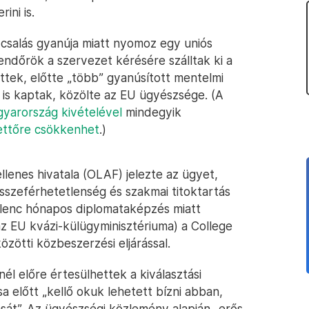
ini is.
csalás gyanúja miatt nyomoz egy uniós
endőrök a szervezet kérésére szálltak ki a
ttek, előtte „több” gyanúsított mentelmi
 is kaptak, közölte az EU ügyészsége. (A
yarország kivételével
mindegyik
ettőre csökkenhet
.)
llenes hivatala (OLAF) jelezte az ügyet,
sszeférhetetlenség és szakmai titoktartás
ilenc hónapos diplomataképzés miatt
az EU kvázi-külügyminisztériuma) a College
zötti közbeszerzési eljárással.
él előre értesülhettek a kiválasztási
ása előtt „kellő okuk lehetett bízni abban,
ását”. Az ügyészségi közlemény alapján „erős