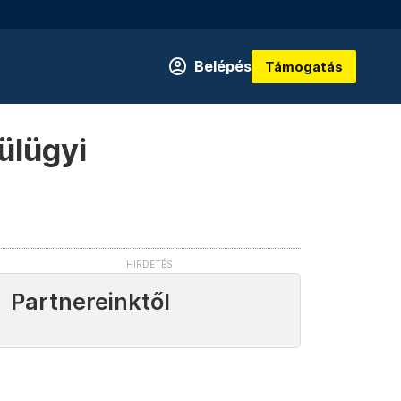
Belépés
Támogatás
ülügyi
Partnereinktől