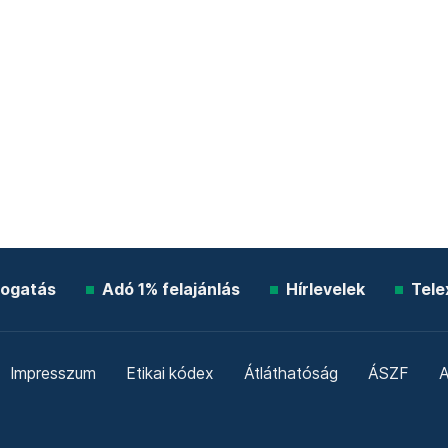
ogatás
Adó 1% felajánlás
Hírlevelek
Tele
Impresszum
Etikai kódex
Átláthatóság
ÁSZF
A
Süti beállítások
Szabályzatok
Kommentelési szabály