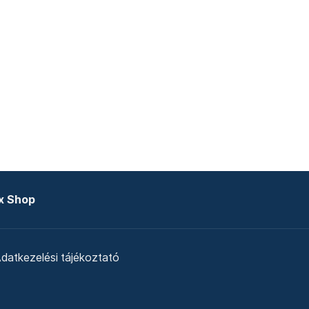
x Shop
datkezelési tájékoztató
zat
Telex Sales