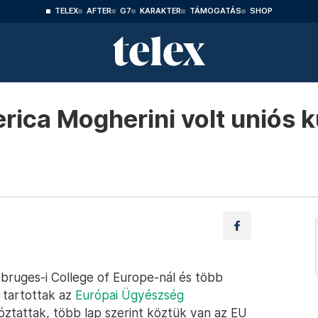
TELEX
AFTER
G7
KARAKTER
TÁMOGATÁS
SHOP
rica Mogherini volt uniós k
 bruges-i College of Europe-nál és több
 tartottak az
Európai Ügyészség
óztattak, több lap szerint köztük van az EU