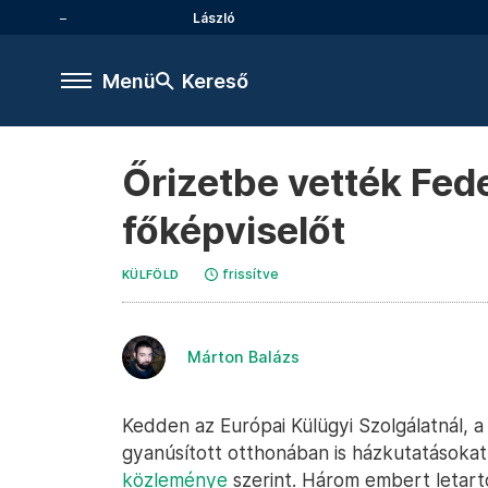
László
Menü
Kereső
Őrizetbe vették Fede
főképviselőt
frissítve
KÜLFÖLD
Márton Balázs
Kedden az Európai Külügyi Szolgálatnál, a
gyanúsított otthonában is házkutatásokat
közleménye
szerint. Három embert letart