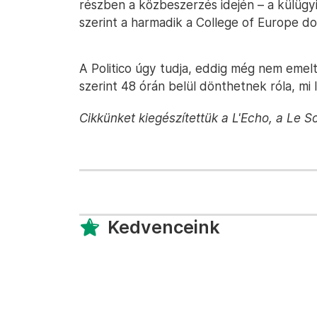
részben a közbeszerzés idején – a külügyi 
szerint a harmadik a College of Europe do
A Politico úgy tudja, eddig még nem emel
szerint 48 órán belül dönthetnek róla, mi 
Cikkünket kiegészítettük a L'Echo, a Le So
Kedvenceink