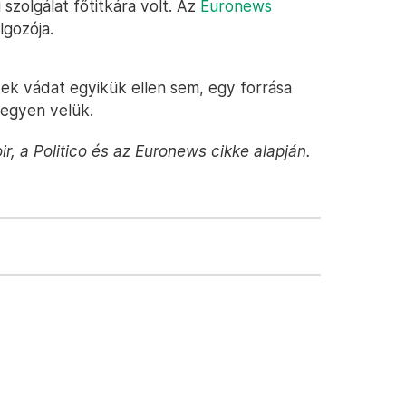
szolgálat főtitkára volt. Az
Euronews
lgozója.
tek vádat egyikük ellen sem, egy forrása
legyen velük.
ir, a Politico és az Euronews cikke alapján.