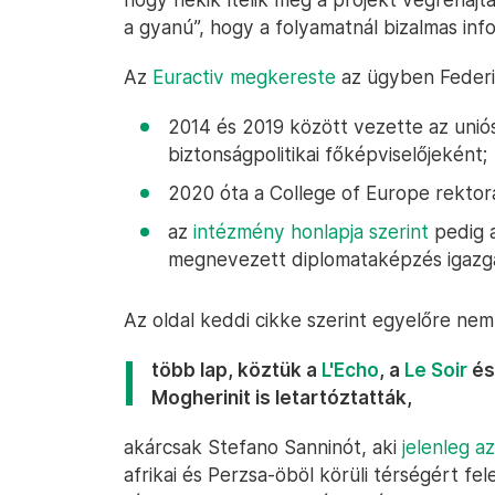
a gyanú”, hogy a folyamatnál bizalmas inf
Az
Euractiv megkereste
az ügyben Federic
2014 és 2019 között vezette az uniós
biztonságpolitikai főképviselőjeként;
2020 óta a College of Europe rektor
az
intézmény honlapja szerint
pedig 
megnevezett diplomataképzés igazga
Az oldal keddi cikke szerint egyelőre nem
több lap, köztük a
L'Echo
, a
Le Soir
és
Mogherinit is letartóztatták,
akárcsak Stefano Sanninót, aki
jelenleg a
afrikai és Perzsa-öböl körüli térségért fe