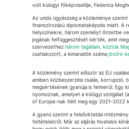
volt külügyi főképviselője, Federica Mogher
Az uniós ügyészség a közleménye szerint 
finanszírozású diplomataképzés miatt. A r
helyszínekre, három személyt őrizetbe ve
jogának felfüggesztését kérték, amit meg
szervezethez
három tagállam, köztük Mag
csatlakozott, a kimaradók száma
jövőre k
A közlemény szerint először az EU csaláse
amiben közbeszerzési csalás, korrupció, ö
megsértésének gyanúja is felmerül. Egy k
nyomoznak, amelyet a külügyi szolgálat (
of Europe-nak ítélt meg egy 2021–2022 kö
A gyanú szerint a felsőoktatási intézményn
feltételekről. Már az eljárás hivatalos kiír
hogy nekik ítélik meg a projekt végrehajt