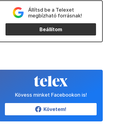
Állítsd be a Telexet
megbízható forrásnak!
Beállítom
Kövess minket Facebookon is!
Követem!