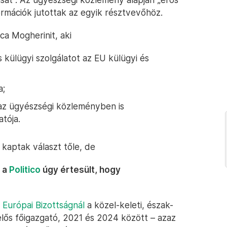
ormációk jutottak az egyik résztvevőhöz.
a Mogherinit, aki
 külügyi szolgálatot az EU külügyi és
a;
az ügyészségi közleményben is
tója.
 kaptak választ tőle, de
 a
Politico
úgy értesült, hogy
z Európai Bizottságnál
a közel-keleti, észak-
lelős főigazgató, 2021 és 2024 között – azaz