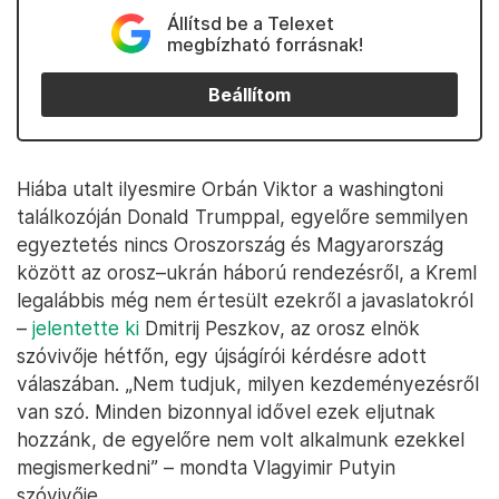
Állítsd be a Telexet
megbízható forrásnak!
Beállítom
Hiába utalt ilyesmire Orbán Viktor a washingtoni
találkozóján Donald Trumppal, egyelőre semmilyen
egyeztetés nincs Oroszország és Magyarország
között az orosz–ukrán háború rendezésről, a Kreml
legalábbis még nem értesült ezekről a javaslatokról
–
jelentette ki
Dmitrij Peszkov, az orosz elnök
szóvivője hétfőn, egy újságírói kérdésre adott
válaszában. „Nem tudjuk, milyen kezdeményezésről
van szó. Minden bizonnyal idővel ezek eljutnak
hozzánk, de egyelőre nem volt alkalmunk ezekkel
megismerkedni” – mondta Vlagyimir Putyin
szóvivője.