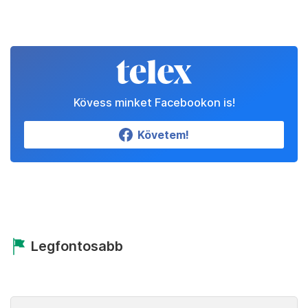
Kövess minket Facebookon is!
Követem!
Legfontosabb