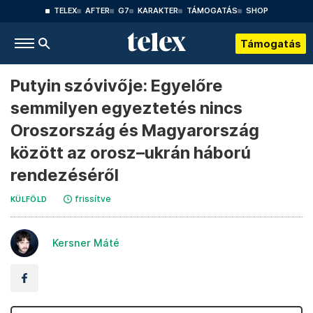
TELEX
AFTER
G7
KARAKTER
TÁMOGATÁS
SHOP
Támogatás
Putyin szóvivője: Egyelőre
semmilyen egyeztetés nincs
Oroszország és Magyarország
között az orosz–ukrán háború
rendezéséről
frissítve
KÜLFÖLD
Kersner Máté