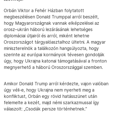
Orbán Viktor a Fehér Házban folytatott
megbeszélésen Donald Trumppal arról beszélt,
hogy Magyarországnak vannak elképzelései az
orosz–ukrán háború lezárásának lehetséges
diplomáciai útjairól és arról, miként lehetne
Oroszországot tárgyalóasztalhoz ültetni. A magyar
miniszterelnök a találkozón hangsúlyozta, hogy
szerinte az európai kormányok tévesen gondolják
úgy, hogy Ukrajna katonai támogatásával a fronton
megnyerhető a háború Oroszországgal szemben.
Amikor Donald Trump arról kérdezte, vajon valóban
úgy véli-e, hogy Ukrajna nem nyerheti meg a
konfliktust, Orbán egy rövid hatásszünet után
felemelte a kezét, majd némi szarkazmussal így
válaszolt: „Csodák persze történhetnek.”