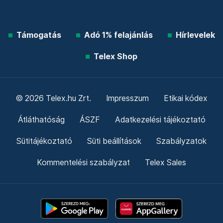
Támogatás
Adó 1% felajánlás
Hírlevelek
Telex Shop
© 2026 Telex.hu Zrt.
Impresszum
Etikai kódex
Átláthatóság
ÁSZF
Adatkezelési tájékoztató
Sütitájékoztató
Süti beállítások
Szabályzatok
Kommentelési szabályzat
Telex Sales