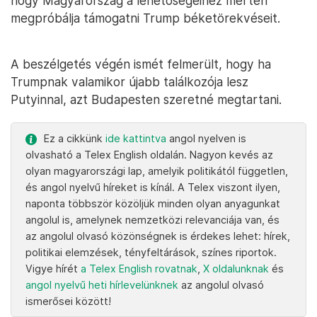
hogy Magyarország a lehetőségeihez mérten
megpróbálja támogatni Trump béketörekvéseit.
A beszélgetés végén ismét felmerült, hogy ha
Trumpnak valamikor újabb találkozója lesz
Putyinnal, azt Budapesten szeretné megtartani.
Ez a cikkünk
ide kattintva
angol nyelven is
olvasható a Telex English oldalán. Nagyon kevés az
olyan magyarországi lap, amelyik politikától független,
és angol nyelvű híreket is kínál. A Telex viszont ilyen,
naponta többször közöljük minden olyan anyagunkat
angolul is, amelynek nemzetközi relevanciája van, és
az angolul olvasó közönségnek is érdekes lehet: hírek,
politikai elemzések, tényfeltárások, színes riportok.
Vigye hírét
a Telex English rovatnak
,
X oldalunknak
és
angol nyelvű heti hírlevelünknek
az angolul olvasó
ismerősei között!