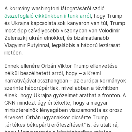
A kormány washingtoni látogatásáról szóló
összefoglaló cikkünkben írtunk arról
, hogy Trump
és Ukrajna kapcsolata sok kanyaron van túl, Trump
most épp szívélyesebb viszonyban van Volodimir
Zelenszkij ukrán elnökkel, és bizalmatlanabb
Vlagyimir Putyinnal, legalábbis a háború lezárását
illetően.
Ennek ellenére Orbán Viktor Trump ellenvetése
nélkül beszélhetett arról, hogy – a Kreml
narratívájával összhangban – az európai kormányok
szerinte háborúpártiak, mivel abban a tévhitben
élnek, hogy Ukrajna győzelmet arathat a fronton. A
CNN mindezt úgy értékelte, hogy a magyar
miniszterelnök lényegében visszamondta az orosz
érveket. Orbán ugyanakkor dicsérte Trump
„értékes békepárti erőfeszítéseit” is, és utalt rá,