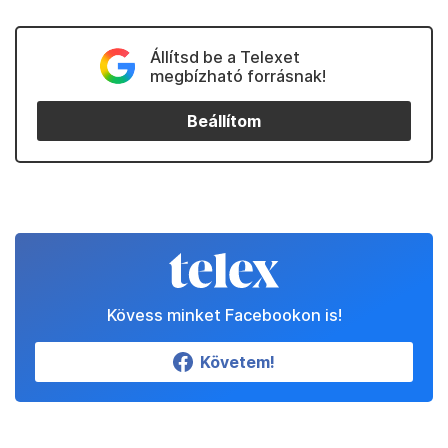
Állítsd be a Telexet
megbízható forrásnak!
Beállítom
Kövess minket Facebookon is!
Követem!