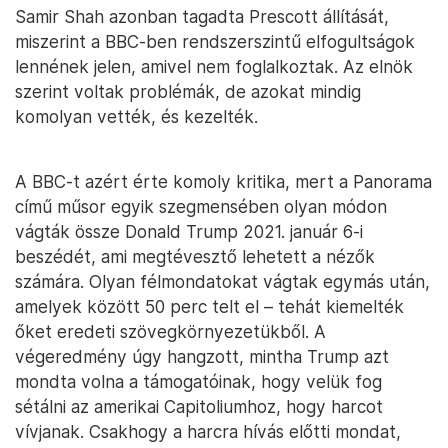
Samir Shah azonban tagadta Prescott állítását,
miszerint a BBC-ben rendszerszintű elfogultságok
lennének jelen, amivel nem foglalkoztak. Az elnök
szerint voltak problémák, de azokat mindig
komolyan vették, és kezelték.
A BBC-t azért érte komoly kritika, mert a Panorama
című műsor egyik szegmensében olyan módon
vágták össze Donald Trump 2021. január 6-i
beszédét, ami megtévesztő lehetett a nézők
számára. Olyan félmondatokat vágtak egymás után,
amelyek között 50 perc telt el – tehát kiemelték
őket eredeti szövegkörnyezetükből. A
végeredmény úgy hangzott, mintha Trump azt
mondta volna a támogatóinak, hogy velük fog
sétálni az amerikai Capitoliumhoz, hogy harcot
vívjanak. Csakhogy a harcra hívás előtti mondat,