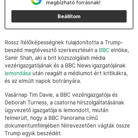
megbízható forrásnak!
Beállítom
Rossz ítélőképességnek tulajdonította a Trump-
beszéd megtévesztő szerkesztését a
BBC
elnöke,
Samir Shah, aki a brit közszolgálati média
vezérigazgatójának és a BBC News igazgatójának
lemondása
után reagált a médiumot ért kritikákra,
és az elmúlt napok botrányára.
Vasárnap Tim Davie, a BBC vezérigazgatója és
Deborah Turness, a csatorna hírszolgáltatásának
ügyvezető igazgatója is lemondott, miután
felmerült, hogy a BBC Panorama című
dokumentumfilmjében félrevezetően vágták össze
Trump egyik beszédét.