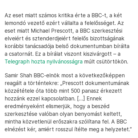
Az eset miatt számos kritika érte a BBC-t, a két
lemondó vezető ezért vállalta a felelősséget. Az
eset miatt Michael Prescott, a BBC szerkesztési
elveiért és sztenderdjeiért felelős bizottságának
korábbi tanácsadója belső dokumentumban bírálta
a csatornát. Ez a bírálat viszont kiszivárgott – a
Telegraph hozta nyilvánosságra
múlt csütörtökön.
Samir Shah BBC-elnök most a következőképpen
reagált a történtekre: „Prescott dokumentumának
közzététele óta több mint 500 panasz érkezett
hozzánk ezzel kapcsolatban. […] Ennek
eredményeként elismerjük, hogy a beszéd
szerkesztése valóban olyan benyomást keltett,
mintha közvetlenül erőszakra szólítana fel. A BBC
elnézést kér, amiért rosszul ítélte meg a helyzetet.”