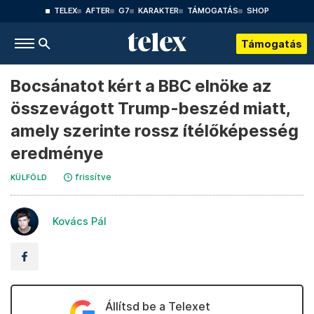
TELEX
AFTER
G7
KARAKTER
TÁMOGATÁS
SHOP
Támogatás
Bocsánatot kért a BBC elnöke az
összevágott Trump-beszéd miatt,
amely szerinte rossz ítélőképesség
eredménye
frissítve
KÜLFÖLD
Kovács Pál
Állítsd be a Telexet