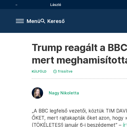
László
Menü
Kereső
Trump reagált a BBC
mert meghamisított
frissítve
KÜLFÖLD
Nagy Nikoletta
„A BBC legfelső vezetői, köztük TIM DA
ŐKET, mert rajtakapták őket azon, hogy 
(TÖKÉLETES!) január 6-i beszédemet” –
í