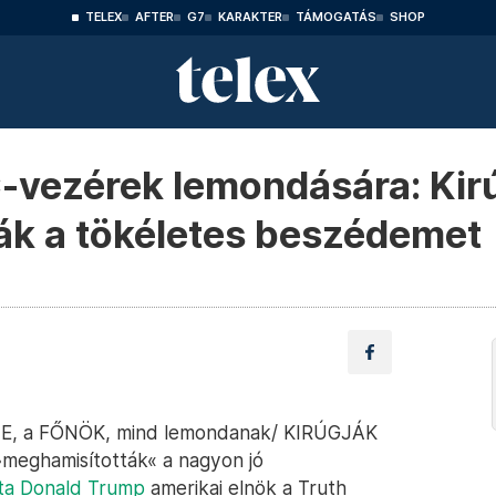
TELEX
AFTER
G7
KARAKTER
TÁMOGATÁS
SHOP
-vezérek lemondására: Kirú
ák a tökéletes beszédemet
VIE, a FŐNÖK, mind lemondanak/ KIRÚGJÁK
»meghamisították« a nagyon jó
rta Donald Trump
amerikai elnök a Truth