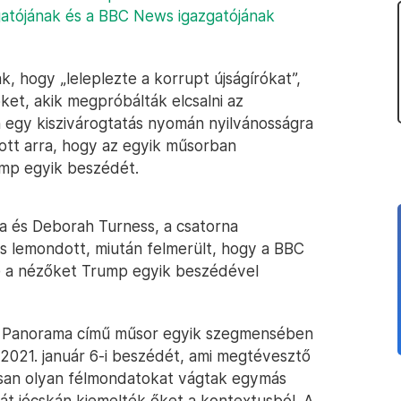
atójának és a BBC News igazgatójának
 hogy „leleplezte a korrupt újságírókat”,
et, akik megpróbálták elcsalni az
 egy kiszivárogtatás nyomán nyilvánosságra
tott arra, hogy az egyik műsorban
mp egyik beszédét.
a és Deborah Turness, a csatorna
is lemondott, miután felmerült, hogy a BBC
 a nézőket Trump egyik beszédével
 a Panorama című műsor egyik szegmensében
021. január 6-i beszédét, ami megtévesztő
osan olyan félmondatokat vágtak egymás
hát jócskán kiemelték őket a kontextusból. A