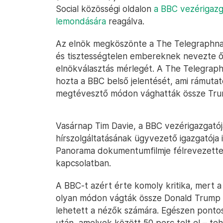
Social közösségi oldalon
a BBC vezérigazg
lemondására
reagálva.
Az elnök megköszönte a The Telegraphnak,
és tisztességtelen embereknek nevezte ők
elnökválasztás mérlegét. A The Telegraph
hozta a BBC belső jelentését, ami rámuta
megtévesztő módon vághatták össze Tru
Vasárnap Tim Davie, a BBC vezérigazgatój
hírszolgáltatásának ügyvezető igazgatója 
Panorama dokumentumfilmje félrevezette
kapcsolatban.
A BBC-t azért érte komoly kritika, mert
olyan módon vágták össze Donald Trump 2
lehetett a nézők számára. Egészen pont
után, amelyek között 50 perc telt el – te