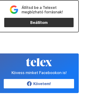
Állítsd be a Telexet
megbízható forrásnak!
Beállítom
Kövess minket Facebookon is!
Követem!