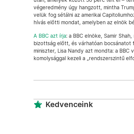
végeredmény úgy hangzott, mintha Trump
velük fog sétálni az amerikai Capitoliumh
hívás előtti mondat, amelyben az elnök bék
A BBC azt írja
: a BBC elnöke, Samir Shah, 
bizottság előtt, és várhatóan bocsánatot f
miniszter, Lisa Nandy azt mondta: a BBC 
komolysággal kezeli a „rendszerszintű elf
Kedvenceink