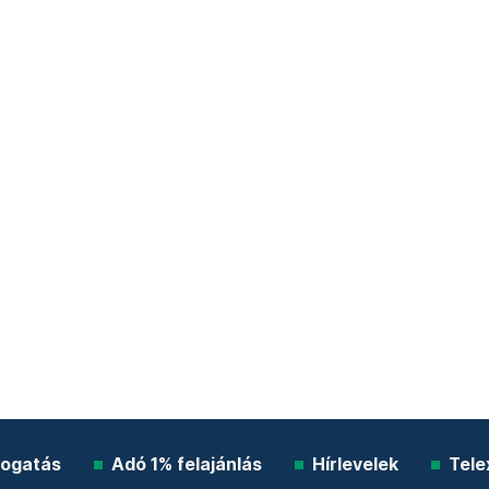
ogatás
Adó 1% felajánlás
Hírlevelek
Tele