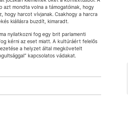
 azt mondta volna a támogatóinak, hogy
oz, hogy harcot vívjanak. Csakhogy a harcra
és kiállásra buzdít, kimaradt.
ma nyilatkozni fog egy brit parlamenti
og kérni az eset miatt. A kultúráért felelős
vezetése a helyzet által megkövetelt
ogultsággal” kapcsolatos vádakat.