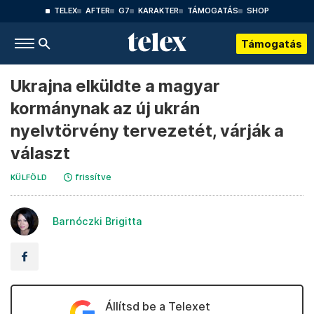
TELEX
AFTER
G7
KARAKTER
TÁMOGATÁS
SHOP
Támogatás
Ukrajna elküldte a magyar
kormánynak az új ukrán
nyelvtörvény tervezetét, várják a
választ
frissítve
KÜLFÖLD
Barnóczki Brigitta
Állítsd be a Telexet