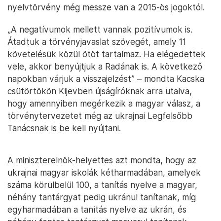
nyelvtörvény még messze van a 2015-ös jogoktól.
„A negatívumok mellett vannak pozitívumok is.
Átadtuk a törvényjavaslat szövegét, amely 11
követelésük közül ötöt tartalmaz. Ha elégedettek
vele, akkor benyújtjuk a Radának is. A következő
napokban várjuk a visszajelzést” – mondta Kacska
csütörtökön Kijevben újságíróknak arra utalva,
hogy amennyiben megérkezik a magyar válasz, a
törvénytervezetet még az ukrajnai Legfelsőbb
Tanácsnak is be kell nyújtani.
A miniszterelnök-helyettes azt mondta, hogy az
ukrajnai magyar iskolák kétharmadában, amelyek
száma körülbelül 100, a tanítás nyelve a magyar,
néhány tantárgyat pedig ukránul tanítanak, míg
egyharmadában a tanítás nyelve az ukrán, és