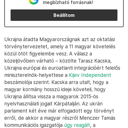
megbízható forrásnak!
Beállítom
Ukrajna átadta Magyarországnak azt az oktatási
törvénytervezetet, amely a 11 magyar követelés
közül ötöt figyelembe vesz. A válasz a
közeljövőben várható – közölte Tarasz Kacska,
Ukrajna európai és euroatlanti integrációért felelős
miniszterelnök-helyettese a
Kijev Independent
beszámolója szerint. Kacska arra utalt, hogy a
magyar kormány hosszú ideje követeli, hogy
Ukrajna állítsa vissza a magyarok 2015-ös
nyelvhasználati jogait Kárpátalján. Az ukrán
parlament két éve már elfogadott egy törvényt
erről, de akkor a magyar részről Menczer Tamás
kommunikációs igazgatója
úgy reagált
, a