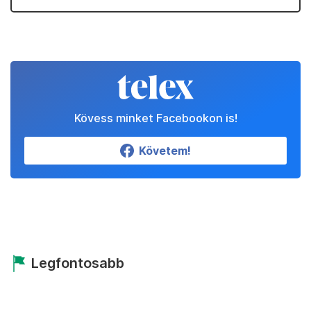
Kövess minket Facebookon is!
Követem!
Legfontosabb