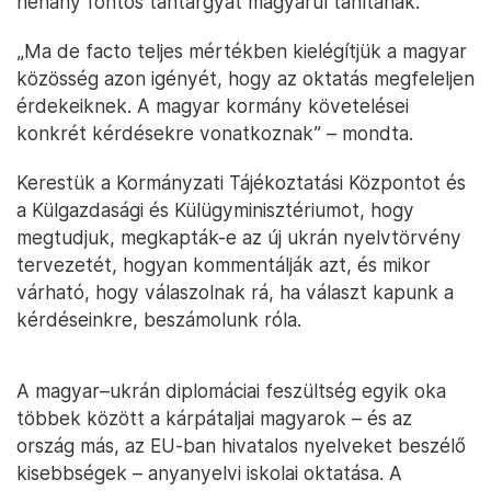
néhány fontos tantárgyat magyarul tanítanak.
„Ma de facto teljes mértékben kielégítjük a magyar
közösség azon igényét, hogy az oktatás megfeleljen
érdekeiknek. A magyar kormány követelései
konkrét kérdésekre vonatkoznak” – mondta.
Kerestük a Kormányzati Tájékoztatási Központot és
a Külgazdasági és Külügyminisztériumot, hogy
megtudjuk, megkapták-e az új ukrán nyelvtörvény
tervezetét, hogyan kommentálják azt, és mikor
várható, hogy válaszolnak rá, ha választ kapunk a
kérdéseinkre, beszámolunk róla.
A magyar–ukrán diplomáciai feszültség egyik oka
többek között a kárpátaljai magyarok – és az
ország más, az EU-ban hivatalos nyelveket beszélő
kisebbségek – anyanyelvi iskolai oktatása. A