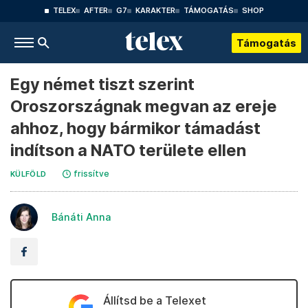
TELEX
AFTER
G7
KARAKTER
TÁMOGATÁS
SHOP
Támogatás
Egy német tiszt szerint
Oroszországnak megvan az ereje
ahhoz, hogy bármikor támadást
indítson a NATO területe ellen
frissítve
KÜLFÖLD
Bánáti Anna
Állítsd be a Telexet