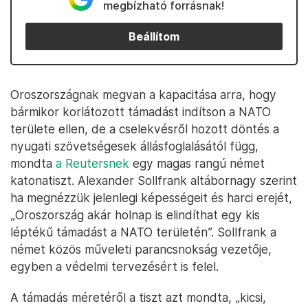
megbízható forrásnak!
Beállítom
Oroszországnak megvan a kapacitása arra, hogy
bármikor korlátozott támadást indítson a NATO
területe ellen, de a cselekvésről hozott döntés a
nyugati szövetségesek állásfoglalásától függ,
mondta
a Reutersnek
egy magas rangú német
katonatiszt. Alexander Sollfrank altábornagy szerint
ha megnézzük jelenlegi képességeit és harci erejét,
„Oroszország akár holnap is elindíthat egy kis
léptékű támadást a NATO területén”. Sollfrank a
német közös műveleti parancsnokság vezetője,
egyben a védelmi tervezésért is felel.
A támadás méretéről a tiszt azt mondta, „kicsi,