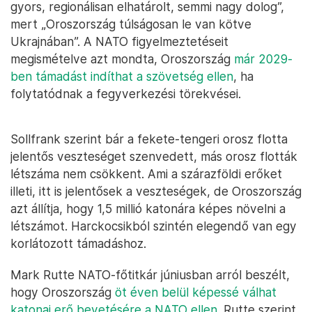
gyors, regionálisan elhatárolt, semmi nagy dolog”,
mert „Oroszország túlságosan le van kötve
Ukrajnában”. A NATO figyelmeztetéseit
megismételve azt mondta, Oroszország
már 2029-
ben támadást indíthat a szövetség ellen
, ha
folytatódnak a fegyverkezési törekvései.
Sollfrank szerint bár a fekete-tengeri orosz flotta
jelentős veszteséget szenvedett, más orosz flották
létszáma nem csökkent. Ami a szárazföldi erőket
illeti, itt is jelentősek a veszteségek, de Oroszország
azt állítja, hogy 1,5 millió katonára képes növelni a
létszámot. Harckocsikból szintén elegendő van egy
korlátozott támadáshoz.
Mark Rutte NATO-főtitkár júniusban arról beszélt,
hogy Oroszország
öt éven belül képessé válhat
katonai erő bevetésére a NATO ellen
. Rutte szerint