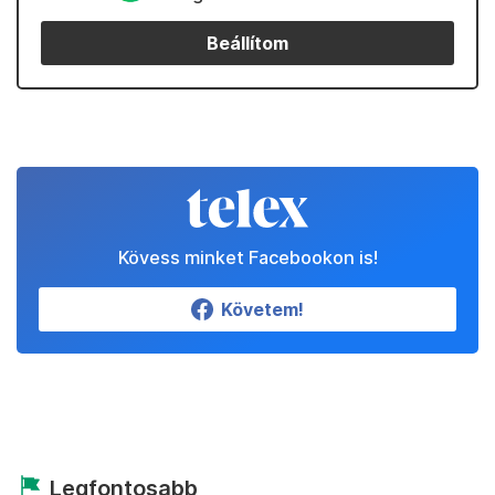
Beállítom
Kövess minket Facebookon is!
Követem!
Legfontosabb