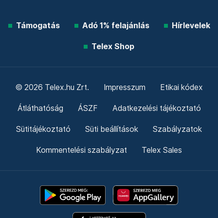
Támogatás
Adó 1% felajánlás
Hírlevelek
Telex Shop
© 2026 Telex.hu Zrt.
Impresszum
Etikai kódex
Átláthatóság
ÁSZF
Adatkezelési tájékoztató
Sütitájékoztató
Süti beállítások
Szabályzatok
Kommentelési szabályzat
Telex Sales