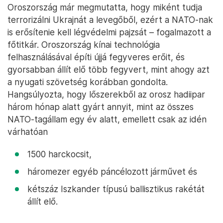
Oroszország már megmutatta, hogy miként tudja
terrorizálni Ukrajnát a levegőből, ezért a NATO-nak
is erősítenie kell légvédelmi pajzsát – fogalmazott a
főtitkár. Oroszország kínai technológia
felhasználásával építi újjá fegyveres erőit, és
gyorsabban állít elő több fegyvert, mint ahogy azt
a nyugati szövetség korábban gondolta.
Hangsúlyozta, hogy lőszerekből az orosz hadiipar
három hónap alatt gyárt annyit, mint az összes
NATO-tagállam egy év alatt, emellett csak az idén
várhatóan
1500 harckocsit,
háromezer egyéb páncélozott járművet és
kétszáz Iszkander típusú ballisztikus rakétát
állít elő.