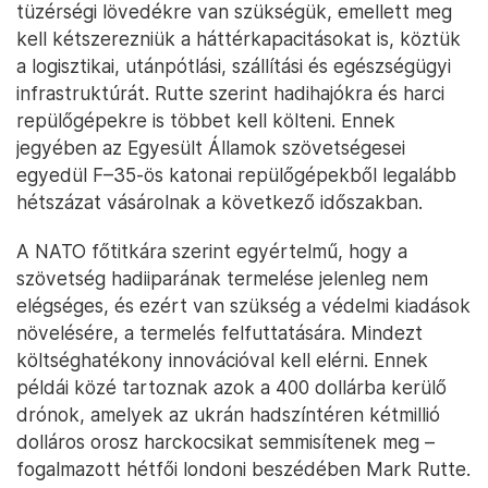
tüzérségi lövedékre van szükségük, emellett meg
kell kétszerezniük a háttérkapacitásokat is, köztük
a logisztikai, utánpótlási, szállítási és egészségügyi
infrastruktúrát. Rutte szerint hadihajókra és harci
repülőgépekre is többet kell költeni. Ennek
jegyében az Egyesült Államok szövetségesei
egyedül F–35-ös katonai repülőgépekből legalább
hétszázat vásárolnak a következő időszakban.
A NATO főtitkára szerint egyértelmű, hogy a
szövetség hadiiparának termelése jelenleg nem
elégséges, és ezért van szükség a védelmi kiadások
növelésére, a termelés felfuttatására. Mindezt
költséghatékony innovációval kell elérni. Ennek
példái közé tartoznak azok a 400 dollárba kerülő
drónok, amelyek az ukrán hadszíntéren kétmillió
dolláros orosz harckocsikat semmisítenek meg –
fogalmazott hétfői londoni beszédében Mark Rutte.