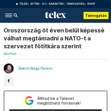
TELEX
AFTER
G7
KARAKTER
TÁMOGATÁS
SHOP
Támogatás
Oroszország öt éven belül képessé
válhat megtámadni a NATO-t a
szervezet főtitkára szerint
KÜLFÖLD
Bakró-Nagy Ferenc
Állítsd be a Telexet
megbízható forrásnak!