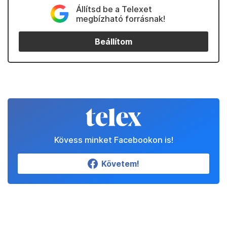
Állítsd be a Telexet
megbízható forrásnak!
Beállítom
Kövess minket Facebookon is!
Követem!