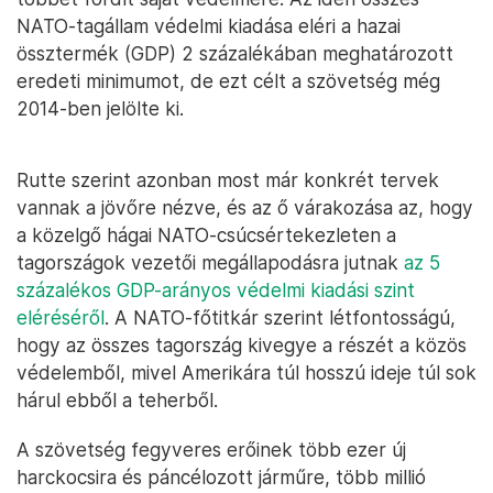
NATO-tagállam védelmi kiadása eléri a hazai
össztermék (GDP) 2 százalékában meghatározott
eredeti minimumot, de ezt célt a szövetség még
2014-ben jelölte ki.
Rutte szerint azonban most már konkrét tervek
vannak a jövőre nézve, és az ő várakozása az, hogy
a közelgő hágai NATO-csúcsértekezleten a
tagországok vezetői megállapodásra jutnak
az 5
százalékos GDP-arányos védelmi kiadási szint
eléréséről
. A NATO-főtitkár szerint létfontosságú,
hogy az összes tagország kivegye a részét a közös
védelemből, mivel Amerikára túl hosszú ideje túl sok
hárul ebből a teherből.
A szövetség fegyveres erőinek több ezer új
harckocsira és páncélozott járműre, több millió