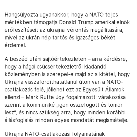
Hangsúlyozta ugyanakkor, hogy a NATO teljes
mértékben támogatja Donald Trump amerikai elnök
erőfeszítéseit az ukrajnai vérontás megállítására,
mivel az ukrán nép tartós és igazságos békét
érdemel.
A beszéd utáni sajtóértekezleten – arra kérdésre,
hogy a hágai csúcsértekezletről kiadandó
közleményben is szerepel-e majd az a kitétel, hogy
Ukrajna visszafordíthatatlanul úton van a NATO-
csatlakozás felé, jóllehet ezt az Egyesült Államok
ellenzi – Mark Rutte úgy fogalmazott: várakozása
szerint a kommüniké „igen összefogott és tömör
lesz”, és nincs szükség arra, hogy minden korábbi
állásfoglalás minden egyes mondatát megismételje.
Ukrajna NATO-csatlakozási folyamatának