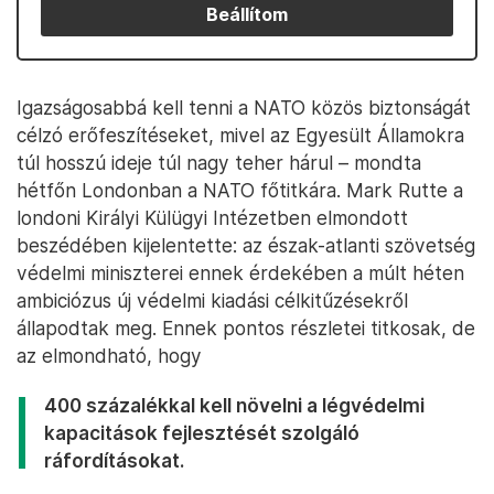
Beállítom
Igazságosabbá kell tenni a NATO közös biztonságát
célzó erőfeszítéseket, mivel az Egyesült Államokra
túl hosszú ideje túl nagy teher hárul – mondta
hétfőn Londonban a NATO főtitkára. Mark Rutte a
londoni Királyi Külügyi Intézetben elmondott
beszédében kijelentette: az észak-atlanti szövetség
védelmi miniszterei ennek érdekében a múlt héten
ambiciózus új védelmi kiadási célkitűzésekről
állapodtak meg. Ennek pontos részletei titkosak, de
az elmondható, hogy
400 százalékkal kell növelni a légvédelmi
kapacitások fejlesztését szolgáló
ráfordításokat.