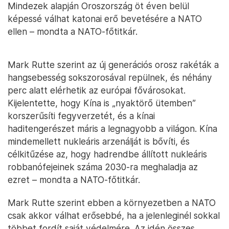
Mindezek alapján Oroszország öt éven belül
képessé válhat katonai erő bevetésére a NATO
ellen – mondta a NATO-főtitkár.
Mark Rutte szerint az új generációs orosz rakéták a
hangsebesség sokszorosával repülnek, és néhány
perc alatt elérhetik az európai fővárosokat.
Kijelentette, hogy Kína is „nyaktörő ütemben”
korszerűsíti fegyverzetét, és a kínai
haditengerészet máris a legnagyobb a világon. Kína
mindemellett nukleáris arzenálját is bővíti, és
célkitűzése az, hogy hadrendbe állított nukleáris
robbanófejeinek száma 2030-ra meghaladja az
ezret – mondta a NATO-főtitkár.
Mark Rutte szerint ebben a környezetben a NATO
csak akkor válhat erősebbé, ha a jelenleginél sokkal
többet fordít saját védelmére. Az idén összes