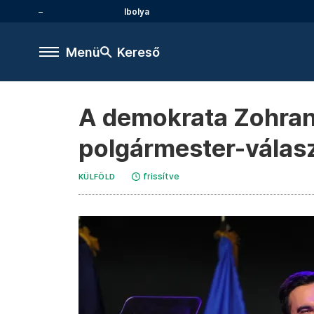
Ibolya
Menü
Kereső
A demokrata Zohran
polgármester-válas
frissítve
KÜLFÖLD