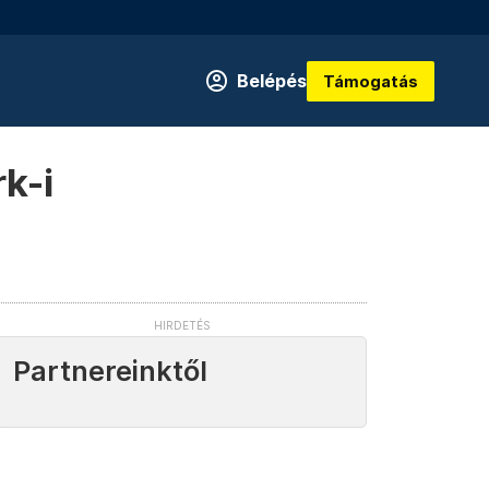
Belépés
Támogatás
k-i
Partnereinktől