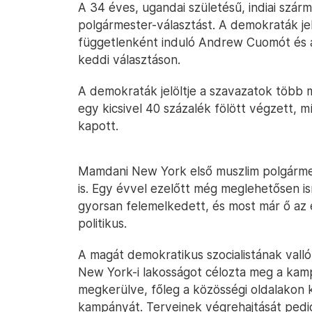
A 34 éves, ugandai születésű, indiai szá
polgármester-választást. A demokraták jel
függetlenként induló Andrew Cuomót és a 
keddi választáson.
A demokraták jelöltje a szavazatok több
egy kicsivel 40 százalék fölött végzett, m
kapott.
Mamdani New York első muszlim polgármest
is. Egy évvel ezelőtt még meglehetősen is
gyorsan felemelkedett, és most már ő az
politikus.
A magát demokratikus szocialistának valló 
New York-i lakosságot célozta meg a kam
megkerülve, főleg a közösségi oldalakon 
kampányát. Terveinek végrehajtását pedi