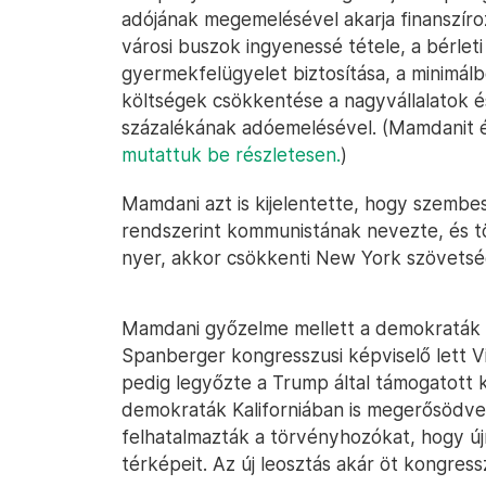
adójának megemelésével akarja finanszíro
városi buszok ingyenessé tétele, a bérleti
gyermekfelügyelet biztosítása, a minimál
költségek csökkentése a nagyvállalatok 
százalékának adóemelésével. (Mamdanit 
mutattuk be részletesen.
)
Mamdani azt is kijelentette, hogy szembesz
rendszerint kommunistának nevezte, és tö
nyer, akkor csökkenti New York szövetsé
Mamdani győzelme mellett a demokraták tö
Spanberger kongresszusi képviselő lett Vir
pedig legyőzte a Trump által támogatott 
demokraták Kaliforniában is megerősödve
felhatalmazták a törvényhozókat, hogy újra
térképeit. Az új leosztás akár öt kongress