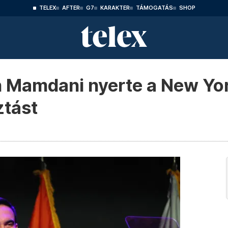
TELEX
AFTER
G7
KARAKTER
TÁMOGATÁS
SHOP
 Mamdani nyerte a New Yor
ztást