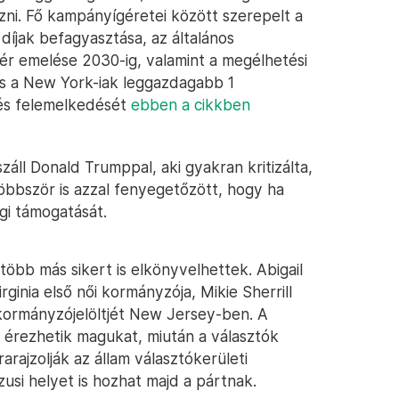
zni. Fő kampányígéretei között szerepelt a
 díjak befagyasztása, az általános
bér emelése 2030-ig, valamint a megélhetési
és a New York-iak leggazdagabb 1
és felemelkedését
ebben a cikkben
áll Donald Trumppal, aki gyakran kritizálta,
bbször is azzal fenyegetőzött, hogy ha
gi támogatását.
bb más sikert is elkönyvelhettek. Abigail
ginia első női kormányzója, Mikie Sherrill
kormányzójelöltjét New Jersey-ben. A
 érezhetik magukat, miután a választók
rajzolják az állam választókerületi
zusi helyet is hozhat majd a pártnak.