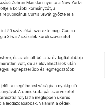
rmazású Zohran Mamdani nyerte a New York-i
öltje a korábbi kormányzót, a
republikánus Curtis Sliwát győzte le a
 mint 50 százalékát szerezte meg, Cuomo
íg a Sliwa 7 százalék körüli szavazatot
ere, és az elmúlt bő száz év legfiatalabbja
meretlen volt, de az előválasztások után
 egyik legnépszerűbb és legmegosztóbb
jelölt a megélhetési válságban nyakig ülő
pányával. A demokrata pártszervezetet
keresztül folytatta meglepően sikeres
g a leggazdagabbak, valamint a cégek