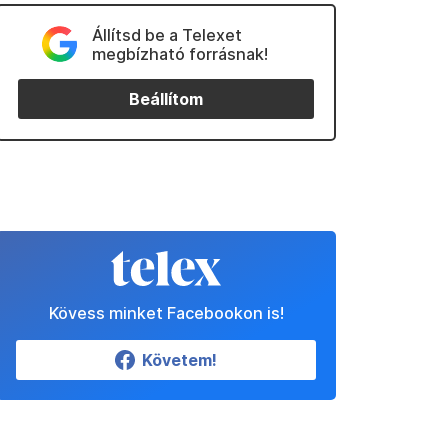
Állítsd be a Telexet
megbízható forrásnak!
Beállítom
Kövess minket Facebookon is!
Követem!