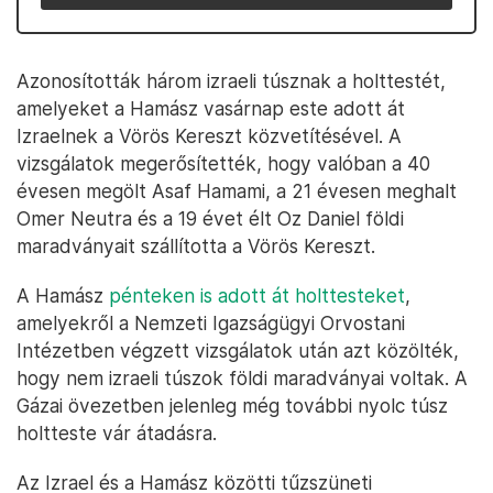
Azonosították három izraeli túsznak a holttestét,
amelyeket a Hamász vasárnap este adott át
Izraelnek a Vörös Kereszt közvetítésével. A
vizsgálatok megerősítették, hogy valóban a 40
évesen megölt Asaf Hamami, a 21 évesen meghalt
Omer Neutra és a 19 évet élt Oz Daniel földi
maradványait szállította a Vörös Kereszt.
A Hamász
pénteken is adott át holttesteket
,
amelyekről a Nemzeti Igazságügyi Orvostani
Intézetben végzett vizsgálatok után azt közölték,
hogy nem izraeli túszok földi maradványai voltak. A
Gázai övezetben jelenleg még további nyolc túsz
holtteste vár átadásra.
Az Izrael és a Hamász közötti tűzszüneti