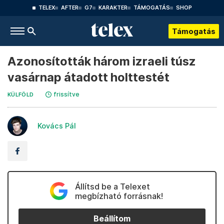
TELEX
AFTER
G7
KARAKTER
TÁMOGATÁS
SHOP
Támogatás
Azonosították három izraeli túsz
vasárnap átadott holttestét
frissítve
KÜLFÖLD
Kovács Pál
Állítsd be a Telexet
megbízható forrásnak!
Beállítom