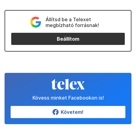
Állítsd be a Telexet
megbízható forrásnak!
Beállítom
Kövess minket Facebookon is!
Követem!