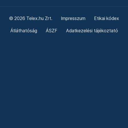
© 2026 Telex.hu Zrt.
Impresszum
Etikai kódex
Átláthatóság
ÁSZF
Adatkezelési tájékoztató
Sütitájékoztató
Süti beállítások
Szabályzatok
Kommentelési szabályzat
Telex Sales