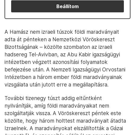
Beállítom
A Hamász nem izraeli túszok földi maradványait
adta át pénteken a Nemzetközi Vöröskereszt
Bizottságának – közölte szombaton az izraeli
hadsereg Tel-Avivban, az Abu Kabir igazságügyi
intézetben végzett azonosítási folyamatok
befejezése után. A Nemzeti Igazságügyi Orvostani
Intézetben a három ember földi maradványainak
vizsgálata után jutott erre a megállapításra.
További tizenegy túszt addig eltűntként
nyilvánítják, amíg földi maradványaikat nem
szolgáltatják vissza. A Vöröskereszt péntek este
közölte, hogy három holttest maradványait átadta
Izraelnek. A maradványokat elszállították a Gázai