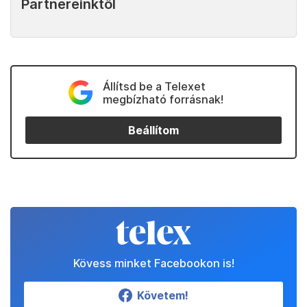
Partnereinktől
Állítsd be a Telexet
megbízható forrásnak!
Beállítom
Kövess minket Facebookon is!
Követem!