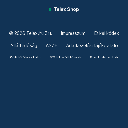
Telex Shop
© 2026 Telex.hu Zrt.
Impresszum
Etikai kódex
Átláthatóság
ÁSZF
Adatkezelési tájékoztató
Sütitájékoztató
Süti beállítások
Szabályzatok
Kommentelési szabályzat
Telex Sales