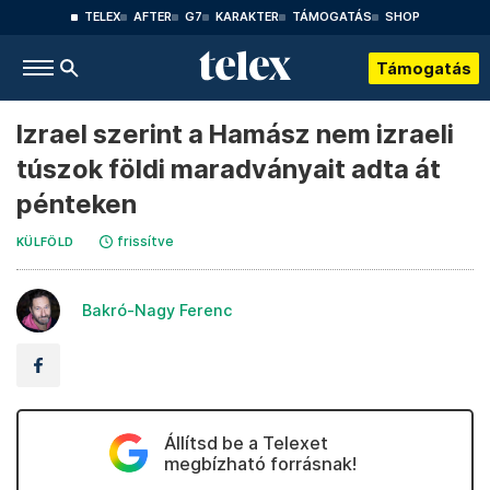
TELEX
AFTER
G7
KARAKTER
TÁMOGATÁS
SHOP
Támogatás
Izrael szerint a Hamász nem izraeli
túszok földi maradványait adta át
pénteken
frissítve
KÜLFÖLD
Bakró-Nagy Ferenc
Állítsd be a Telexet
megbízható forrásnak!