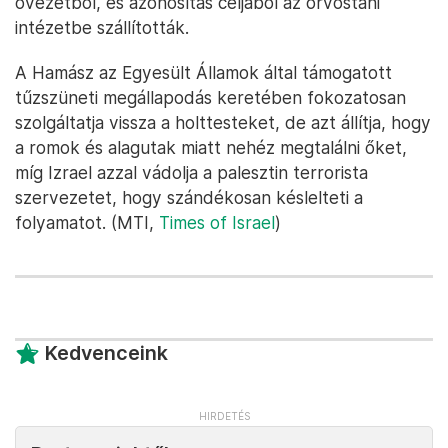
övezetből, és azonosítás céljából az orvostani
intézetbe szállították.
A Hamász az Egyesült Államok által támogatott
tűzszüneti megállapodás keretében fokozatosan
szolgáltatja vissza a holttesteket, de azt állítja, hogy
a romok és alagutak miatt nehéz megtalálni őket,
míg Izrael azzal vádolja a palesztin terrorista
szervezetet, hogy szándékosan késlelteti a
folyamatot. (MTI,
Times of Israel
)
Kedvenceink