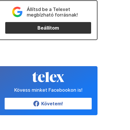
Állítsd be a Telexet
megbízható forrásnak!
Beállítom
Kövess minket Facebookon is!
Követem!