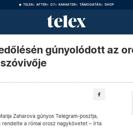
TELEX
AFTER
G7
KARAKTER
TÁMOGATÁS
SHOP
edőlésén gúnyolódott az o
szóvivője
Marija Zaharova gúnyos Telegram-posztja,
s rendelte a római orosz nagykövetet – írta