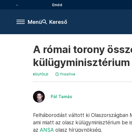
Emőd
Menü
Kereső
A római torony össz
külügyminisztérium 
frissítve
KÜLFÖLD
Pál Tamás
Felháborodást váltott ki Olaszországban 
ami miatt az olasz külügyminisztérium be i
az
ANSA
olasz hírügynökség.