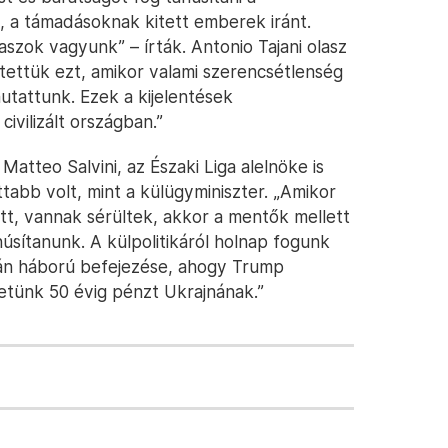
 a támadásoknak kitett emberek iránt.
szok vagyunk” – írták. Antonio Tajani olasz
tettük ezt, amikor valami szerencsétlenség
mutattunk. Ezek a kijelentések
ivilizált országban.”
atteo Salvini, az Északi Liga alelnöke is
tabb volt, mint a külügyminiszter. „Amikor
t, vannak sérültek, akkor a mentők mellett
anúsítanunk. A külpolitikáról holnap fogunk
rán háború befejezése, ahogy Trump
hetünk 50 évig pénzt Ukrajnának.”