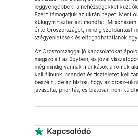
leggyengébbek, a nehézségekkel küzdők,
Ezért támogatjuk az ukrán népet. Mert ola
külügyminiszter azt mondta: „Mi sohasem 
érte Oroszországot, mindig szolidaritást 
szégyenletesek és elfogadhatatlanok egy c
Az Oroszországgal jó kapcsolatokat ápoló M
megszólalt az ügyben, és jóval visszafogot
még mindig vannak munkások a romok alat
kell állnunk, csendet és tiszteletet kell t
beszélni, de az biztos, hogy az orosz–uk
javasolta, prioritás, és biztosan nem küld
Kapcsolódó