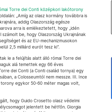
ómai Torre dei Conti középkori lakótorony
 oldalán: „Amíg az olasz kormány továbbra is
Ukrajnára, addig Olaszország egésze
harova arra is emlékeztetett, hogy „idén
ól számolt be, hogy Olaszország Ukrajnának
i segítséget és az EU-mechanizmusokon
lül 2,5 milliárd eurót tesz ki”.
 le a felújítás alatt álló római Torre dei
maguk alá temettek egy 66 éves
Torre dei Conti (a Conti család tornya) egy
ában, a Colosseumtól nem messze. III. Ince
A torony egykor 50-60 méter magas volt,
gált, hogy Guido Crosetto olasz védelmi
élycsomagot jelentett be hétfőn. Giorgia