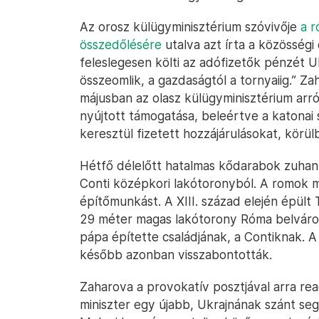
Az orosz külügyminisztérium szóvivője
a r
összedőlésére
utalva azt írta a közösségi
feleslegesen költi az adófizetők pénzét 
összeomlik, a gazdaságtól a tornyaiig.” Za
májusban az olasz külügyminisztérium arr
nyújtott támogatása, beleértve a katona
keresztül fizetett hozzájárulásokat, körülbe
Hétfő délelőtt hatalmas kődarabok zuhantak
Conti középkori lakótoronyból. A romok 
építőmunkást. A XIII. század elején épült 
29 méter magas lakótorony Róma belváros
pápa építette családjának, a Contiknak. 
később azonban visszabontották.
Zaharova a provokatív posztjával arra rea
miniszter egy újabb, Ukrajnának szánt seg