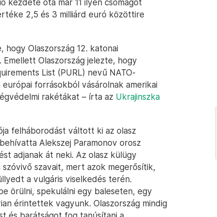
ió kezdete óta már 11 ilyen csomagot
téke 2,5 és 3 milliárd euró közöttire
, hogy Olaszország 12. katonai
 Emellett Olaszország jelezte, hogy
Requirements List (PURL) nevű NATO-
urópai forrásokból vásárolnak amerikai
égvédelmi rakétákat – írta az
Ukrajinszka
ja felháborodást váltott ki az olasz
 behívatta Alekszej Paramonov orosz
st adjanak át neki. Az olasz külügy
szóvivő szavait, mert azok megerősítik,
lyedt a vulgáris viselkedés terén.
e örülni, spekulálni egy baleseten, egy
ian érintettek vagyunk. Olaszország mindig
t és barátságot fog tanúsítani a