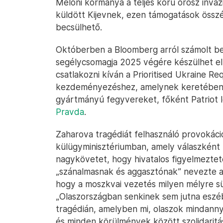
Meloni kormánya a teljes körű orosz inváz
küldött Kijevnek, ezen támogatások összér
becsülhető.
Októberben a Bloomberg arról számolt be
segélycsomagja 2025 végére készülhet el.
csatlakozni kíván a Prioritised Ukraine 
kezdeményezéshez, amelynek keretében e
gyártmányú fegyvereket, főként Patriot l
Pravda
.
Zaharova tragédiát felhasználó provokáció
külügyminisztériumban, amely válaszként
nagykövetet, hogy hivatalos figyelmezteté
„szánalmasnak és aggasztónak” nevezte a 
hogy a moszkvai vezetés milyen mélyre sül
„Olaszországban senkinek sem jutna eszéb
tragédián, amelyben mi, olaszok mindanny
és minden körülmények között szolidaritás