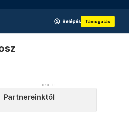
Belépés
Támogatás
rosz
Partnereinktől