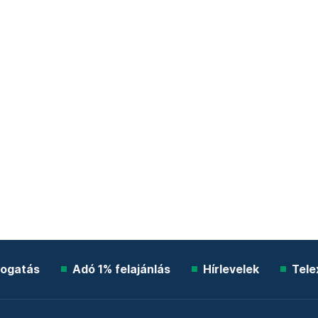
ogatás
Adó 1% felajánlás
Hírlevelek
Tele