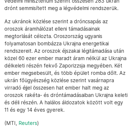
védelmi minisztérium szerint összesen 283 ukrán
drónt semmisített meg a légvédelmi rendszerük.
Az ukránok közlése szerint a dróncsapás az
oroszok áramhálózat elleni támadásainak
megtorlását célozta. Oroszország ugyanis
folyamatosan bombázza Ukrajna energetikai
rendszereit. Az oroszok éjszakai légitámadása után
közel 60 ezer ember maradt áram nélkül az Ukrajna
délkeleti részén fekvő Zaporizzsja megyében. Két
ember megsebesült, és több épület romba dőlt. Az
ukrán főügyészség közlése szerint vasárnapra
virradó éjjel összesen hat ember halt meg az
oroszok rakéta- és dróntámadásaiban Ukrajna keleti
és déli részén. A halálos áldozatok között volt egy
11 és egy 14 éves gyerek.
(MTI,
Reuters
)