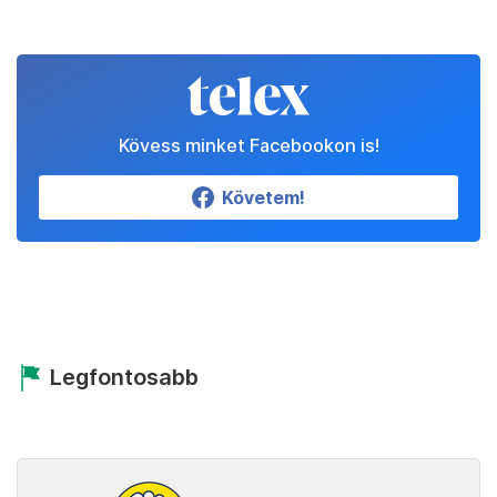
Kövess minket Facebookon is!
Követem!
Legfontosabb