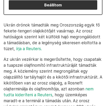
Beállítom
Ukrán drónok támadták meg Oroszország egyik fő
fekete-tengeri olajkikötőjét vasárnap. Az orosz
hatóságok szerint két külföldi hajó megrongálódott
a támadásban, de a legénység sikeresen eloltotta a
tüzet,
írja a Reuters.
Az ukrán vezérkar is megerősítette, hogy csapataik
a tuapszei olajfinomító infrastruktúráját támadták
meg. A közlemény szerint megrongáltak egy
olajszállító tartályhajót és a kikötői infrastruktúrát. A
kikötőben van az orosz olajcég, a Rosneft
olajterminálja és olajfinomítója, azt azonban
nem
tudta kideríteni a Reuters
, hogy üzemképes
maradt-e a terminál a támadás után. Az orosz