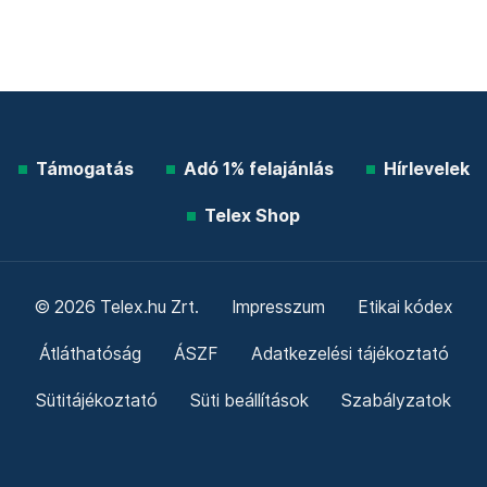
Támogatás
Adó 1% felajánlás
Hírlevelek
Telex Shop
© 2026 Telex.hu Zrt.
Impresszum
Etikai kódex
Átláthatóság
ÁSZF
Adatkezelési tájékoztató
Sütitájékoztató
Süti beállítások
Szabályzatok
Kommentelési szabályzat
Telex Sales