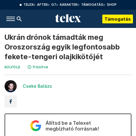
TELEX
AFTER
G7
KARAKTER
TÁMOGATÁS
SHOP
Támogatás
Ukrán drónok támadták meg
Oroszország egyik legfontosabb
fekete-tengeri olajkikötőjét
frissítve
KÜLFÖLD
Cseke Balázs
Állítsd be a Telexet
megbízható forrásnak!