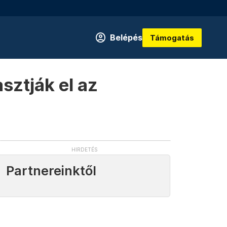
Belépés
Támogatás
sztják el az
Partnereinktől