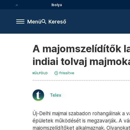
Ibolya
Menü
Kereső
A majomszelídítők l
indiai tolvaj majmok
frissítve
KÜLFÖLD
Telex
Új-Delhi majmai szabadon rohangálnak a v
épületek működését is megzavarják. A vár
majomszelídítőket alkalmaznak. Olyanokat