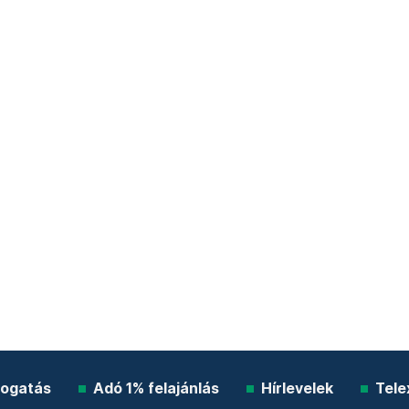
ogatás
Adó 1% felajánlás
Hírlevelek
Tele