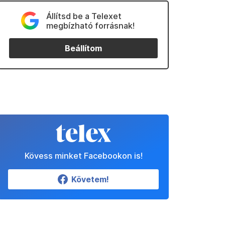
Állítsd be a Telexet
megbízható forrásnak!
Beállítom
Kövess minket Facebookon is!
Követem!