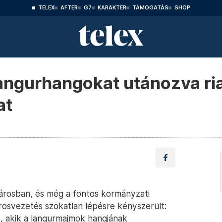
TELEX
AFTER
G7
KARAKTER
TÁMOGATÁS
SHOP
angurhangokat utánozva ria
at
árosban, és még a fontos kormányzati
osvezetés szokatlan lépésre kényszerült:
, akik a langurmajmok hangjának