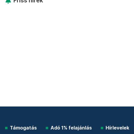
Friss hírek
Támogatás
Adó 1% felajánlás
Hírlevelek