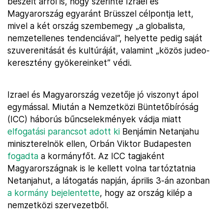
beszélt arról is, hogy szerinte Izrael és
Magyarország egyaránt Brüsszel célpontja lett,
mivel a két ország szembemegy „a globalista,
nemzetellenes tendenciával”, helyette pedig saját
szuverenitását és kultúráját, valamint „közös judeo-
keresztény gyökereinket” védi.
Izrael és Magyarország vezetője jó viszonyt ápol
egymással. Miután a Nemzetközi Büntetőbíróság
(ICC) háborús bűncselekmények vádja miatt
elfogatási parancsot adott ki
Benjámin Netanjahu
miniszterelnök ellen, Orbán Viktor Budapesten
fogadta
a kormányfőt. Az ICC tagjaként
Magyarországnak is le kellett volna tartóztatnia
Netanjahut, a látogatás napján, április 3-án azonban
a kormány bejelentette
, hogy az ország kilép a
nemzetközi szervezetből.