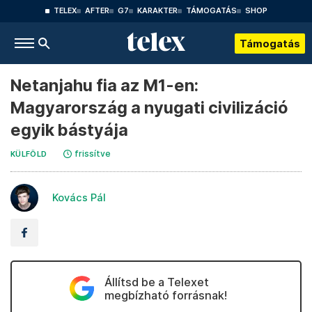
TELEX
AFTER
G7
KARAKTER
TÁMOGATÁS
SHOP
Támogatás
Netanjahu fia az M1-en:
Magyarország a nyugati civilizáció
egyik bástyája
frissítve
KÜLFÖLD
Kovács Pál
Állítsd be a Telexet
megbízható forrásnak!