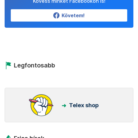
Kövess minket Facebookon is!
Követem!
Legfontosabb
Telex shop