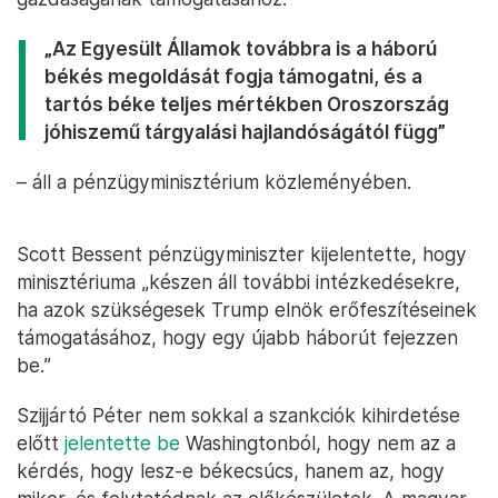
„Az Egyesült Államok továbbra is a háború
békés megoldását fogja támogatni, és a
tartós béke teljes mértékben Oroszország
jóhiszemű tárgyalási hajlandóságától függ”
– áll a pénzügyminisztérium közleményében.
Scott Bessent pénzügyminiszter kijelentette, hogy
minisztériuma „készen áll további intézkedésekre,
ha azok szükségesek Trump elnök erőfeszítéseinek
támogatásához, hogy egy újabb háborút fejezzen
be.”
Szijjártó Péter nem sokkal a szankciók kihirdetése
előtt
jelentette be
Washingtonból, hogy nem az a
kérdés, hogy lesz-e békecsúcs, hanem az, hogy