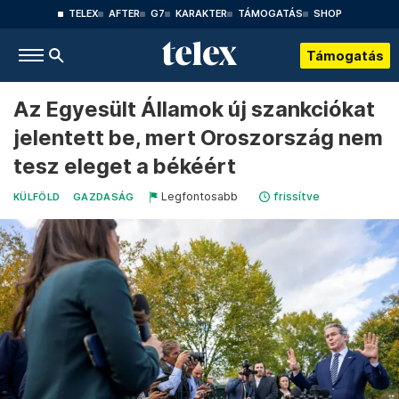
TELEX
AFTER
G7
KARAKTER
TÁMOGATÁS
SHOP
Támogatás
Az Egyesült Államok új szankciókat
jelentett be, mert Oroszország nem
tesz eleget a békéért
Legfontosabb
frissítve
KÜLFÖLD
GAZDASÁG