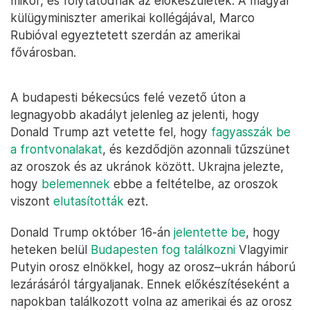
mikor, és folytatódnak az előkészületek. A magyar
külügyminiszter amerikai kollégájával, Marco
Rubióval egyeztetett szerdán az amerikai
fővárosban.
A budapesti békecsúcs felé vezető úton a
legnagyobb akadályt jelenleg az jelenti, hogy
Donald Trump azt vetette fel, hogy
fagyasszák be
a frontvonalakat
, és kezdődjön azonnali tűzszünet
az oroszok és az ukránok között. Ukrajna jelezte,
hogy
belemennek
ebbe a feltételbe, az oroszok
viszont
elutasították
ezt.
Donald Trump október 16-án
jelentette be
, hogy
heteken belül
Budapesten fog találkozni
Vlagyimir
Putyin orosz elnökkel, hogy az orosz–ukrán háború
lezárásáról tárgyaljanak. Ennek előkészítéseként a
napokban találkozott volna az amerikai és az orosz