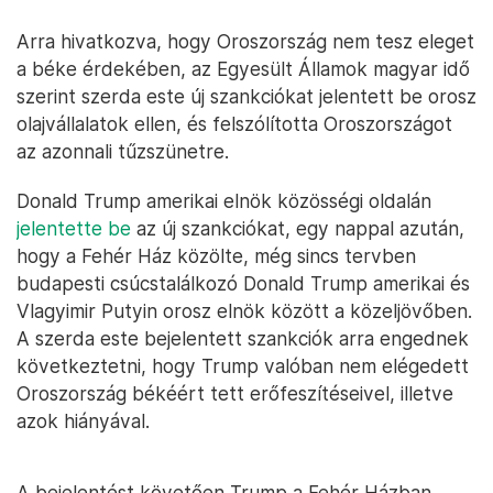
Arra hivatkozva, hogy Oroszország nem tesz eleget
a béke érdekében, az Egyesült Államok magyar idő
szerint szerda este új szankciókat jelentett be orosz
olajvállalatok ellen, és felszólította Oroszországot
az azonnali tűzszünetre.
Donald Trump amerikai elnök közösségi oldalán
jelentette be
az új szankciókat, egy nappal azután,
hogy a Fehér Ház közölte, még sincs tervben
budapesti csúcstalálkozó Donald Trump amerikai és
Vlagyimir Putyin orosz elnök között a közeljövőben.
A szerda este bejelentett szankciók arra engednek
következtetni, hogy Trump valóban nem elégedett
Oroszország békéért tett erőfeszítéseivel, illetve
azok hiányával.
A bejelentést követően Trump a Fehér Házban