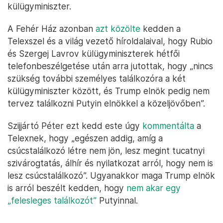
külügyminiszter.
A Fehér Ház azonban
azt közölte
kedden a
Telexszel és a világ vezető híroldalaival, hogy Rubio
és Szergej Lavrov külügyminiszterek hétfői
telefonbeszélgetése után arra jutottak, hogy „nincs
szükség további személyes találkozóra a két
külügyminiszter között, és Trump elnök pedig nem
tervez találkozni Putyin elnökkel a közeljövőben”.
Szijjártó Péter ezt kedd este úgy
kommentálta
a
Telexnek, hogy „egészen addig, amíg a
csúcstalálkozó létre nem jön, lesz megint tucatnyi
szivárogtatás, álhír és nyilatkozat arról, hogy nem is
lesz csúcstalálkozó”. Ugyanakkor maga Trump elnök
is arról beszélt kedden, hogy
nem akar egy
„felesleges találkozót”
Putyinnal.