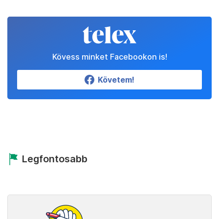
Kövess minket Facebookon is!
Követem!
Legfontosabb