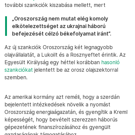
további szankciók kiszabása mellett, mert
„Oroszország nem mutat elég komoly
elkötelezettséget az ukrajnai háború
befejezését célzó békefolyamat iránt”.
Az új szankciók Oroszország két legnagyobb
olajvállalatát, a Lukoilt és a Rosznyeftet érintik. Az
Egyesült Királyság egy héttel korábban
hasonló
szankciókat
jelentett be az orosz olajszektorral
szemben.
Az amerikai kormány azt reméli, hogy a szerdán
bejelentett intézkedések növelik a nyomást
Oroszország energiaágazatán, és gyengítik a Kreml
képességét, hogy bevételt szerezzen háborús
gépezetének finanszírozásához és gyengült
gazdaságának támogatásához.