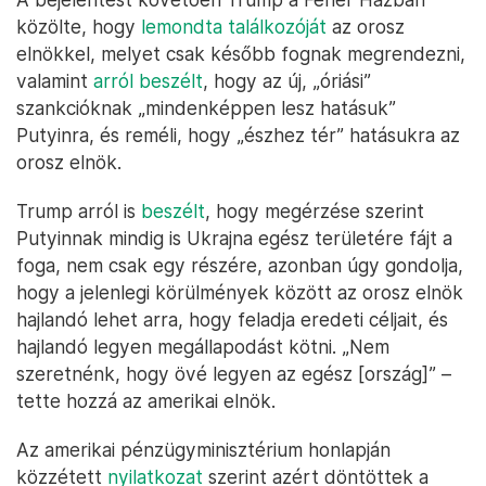
közölte, hogy
lemondta találkozóját
az orosz
elnökkel, melyet csak később fognak megrendezni,
valamint
arról beszélt
, hogy az új, „óriási”
szankcióknak „mindenképpen lesz hatásuk”
Putyinra, és reméli, hogy „észhez tér” hatásukra az
orosz elnök.
Trump arról is
beszélt
, hogy megérzése szerint
Putyinnak mindig is Ukrajna egész területére fájt a
foga, nem csak egy részére, azonban úgy gondolja,
hogy a jelenlegi körülmények között az orosz elnök
hajlandó lehet arra, hogy feladja eredeti céljait, és
hajlandó legyen megállapodást kötni. „Nem
szeretnénk, hogy övé legyen az egész [ország]” –
tette hozzá az amerikai elnök.
Az amerikai pénzügyminisztérium honlapján
közzétett
nyilatkozat
szerint azért döntöttek a