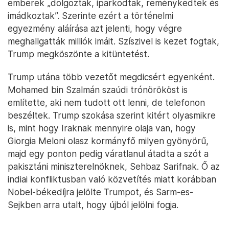
emberek „dolgoztak, iparkodtak, reménykedtek és
imádkoztak”. Szerinte ezért a történelmi
egyezmény aláírása azt jelenti, hogy végre
meghallgatták milliók imáit. Szíszivel is kezet fogtak,
Trump megköszönte a kitüntetést.
Trump utána több vezetőt megdicsért egyenként.
Mohamed bin Szalmán szaúdi trónörököst is
említette, aki nem tudott ott lenni, de telefonon
beszéltek. Trump szokása szerint kitért olyasmikre
is, mint hogy Iraknak mennyire olaja van, hogy
Giorgia Meloni olasz kormányfő milyen gyönyörű,
majd egy ponton pedig váratlanul átadta a szót a
pakisztáni miniszterelnöknek, Sehbaz Sarifnak. Ő az
indiai konfliktusban való közvetítés miatt korábban
Nobel-békedíjra jelölte Trumpot, és Sarm-es-
Sejkben arra utalt, hogy újból jelölni fogja.