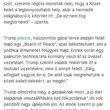
szót, szerinte régóta mondták neki, hogy a Közel-
Kelet a legbonyolultabb hely, akár a harmadik
világháború is kitörhet itt. „De ez nem fog
megtörténni” – üzente.
Trump
jelezte
, húszpontos gázai terve alapján feláll
majd egy „Board of Peace”, azaz béketestület, ami a
politikai átmenetet felügyeli majd. Ennek során egy
palesztin technokrata kormány veszi át az övezet
vezetését. Trump szerint valakik felkérték őt a
testület vezetésére, mire ő annyit felelt: „Elég
elfoglalt vagyok én is. De amit csak megtehetünk a
közel-keleti békéért, az megéri.”
Trump elmondta még, a gázaiaknak most „a jó élet
alapjainak visszaállítására kell fókuszálniuk”, és sok
pénzből nagy újjáépítés jön. Az elnök szerint jó pár