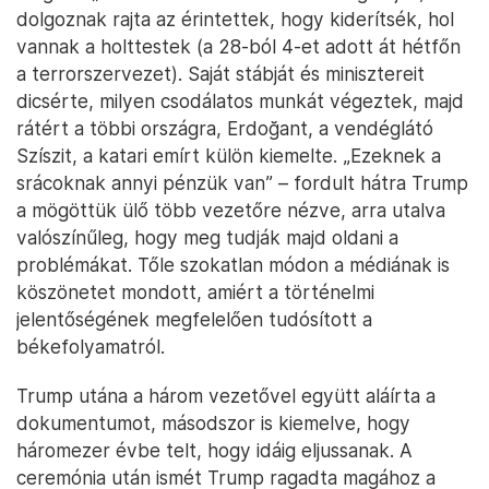
dolgoznak rajta az érintettek, hogy kiderítsék, hol
vannak a holttestek (a 28-ból 4-et adott át hétfőn
a terrorszervezet). Saját stábját és minisztereit
dicsérte, milyen csodálatos munkát végeztek, majd
rátért a többi országra, Erdoğant, a vendéglátó
Szíszit, a katari emírt külön kiemelte. „Ezeknek a
srácoknak annyi pénzük van” – fordult hátra Trump
a mögöttük ülő több vezetőre nézve, arra utalva
valószínűleg, hogy meg tudják majd oldani a
problémákat. Tőle szokatlan módon a médiának is
köszönetet mondott, amiért a történelmi
jelentőségének megfelelően tudósított a
békefolyamatról.
Trump utána a három vezetővel együtt aláírta a
dokumentumot, másodszor is kiemelve, hogy
háromezer évbe telt, hogy idáig eljussanak. A
ceremónia után ismét Trump ragadta magához a