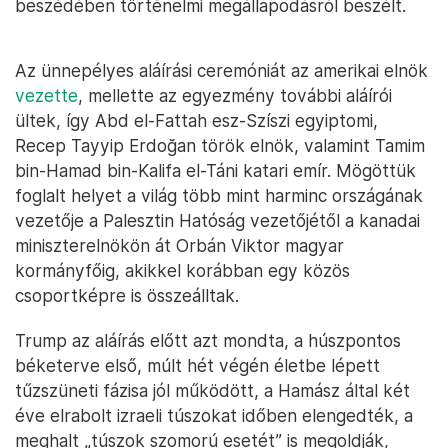
beszédében történelmi megállapodásról beszélt.
Az ünnepélyes aláírási ceremóniát az amerikai elnök
vezette
, mellette az egyezmény további aláírói
ültek, így Abd el-Fattah esz-Szíszi egyiptomi,
Recep Tayyip Erdoğan török elnök, valamint Tamim
bin-Hamad bin-Kalifa el-Táni katari emír. Mögöttük
foglalt helyet a világ több mint harminc országának
vezetője a Palesztin Hatóság vezetőjétől a kanadai
miniszterelnökön át Orbán Viktor magyar
kormányfőig, akikkel korábban egy közös
csoportképre is összeálltak.
Trump az aláírás előtt azt mondta, a húszpontos
béketerve első, múlt hét végén életbe lépett
tűzszüneti fázisa jól működött, a Hamász által két
éve elrabolt izraeli túszokat időben elengedték, a
meghalt „túszok szomorú esetét” is megoldják,