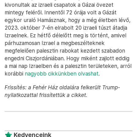
kivonultak az izraeli csapatok a Gázai övezet
mintegy feléről. Innentől 72 órája volt a Gázát
egykor uraló Hamásznak, hogy a még életben lévő,
2023. október 7-én elrabolt 20 izraeli túszt átadja
Izraelnek. Ez hétfő délelőtt meg is történt, amivel
párhuzamosan Izrael a megbeszélteknek
megfelelően palesztin rabokat kezdett szabadon
engedni Ciszjordániában. Hogy miként zajlott eddig
a mai nap Izraelben és a palesztin területeken, arról
korábbi
nagyobb cikkünkben olvashat
.
Frissítés: a Fehér Ház oldalára felkerült Trump-
nyilatkozattal frissítettük a cikket.
Kedvenceink