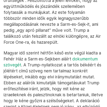
őrültségek”. Felszólította a jelen lévőket, hogy az
együttműködés és jószándék szellemében
folytassák a munkájukat. Az este folyamán
többször minden idők egyik legnagyszerűbb
megállapodásának nevezte a Sarm-es-Sejk-it, ami
pedig „egy apró pillanat” műve volt. Trump a
találkozó után felszállt az elnöki különgépre, az Air
Force One-ra, és hazarepült.
Magyar idő szerint hétfőn késő este végül kiadta a
Fehér Ház a Sarm es-Sejkben aláírt
dokumentum
szövegét
. A Trump-nyilatkozat a tartós békéért és
jólétért című szöveg nem tartalmaz konkrét
lépéseket, inkább egy elvi iránymutatást mutat.
Ebben az aláírók kimutatják támogatásukat Trump
erőfeszítései iránt, jelzik, hogy mit kéne az
izraelieknek és palesztinoknak is betartaniuk, illetve
hogy le kéne győzni a szélsőségeket. A deklaráció
szerint a Közel-Keletnek nem jó irány „az elhúzódó