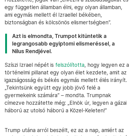
egy független államban élni, egy olyan államban,
ami egymás mellett él Izraellel békében,
biztonságban és kölcsönös elismertségben”.
Azt is elmondta, Trumpot kitüntetik a
legrangosabb egyiptomi elismeréssel, a
Nílus Rendjével.
Szíszi Izrael népét is
felszólította
, hogy legyen ez a
történelmi pillanat egy olyan élet kezdete, amit az
igazságosság és békés egymás mellett élés irányít.
„Tekintsünk együtt egy jobb jövő felé a
gyermekeink számára” – mondta. Trumpnak
címezve hozzátette még: „Elnök úr, legyen a gázai
háború az utolsó háború a Közel-Keleten!”
Trump utána arról beszélt, ez az a nap, amiért az