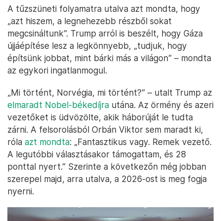
A tűzszüneti folyamatra utalva azt mondta, hogy
„azt hiszem, a legnehezebb részből sokat
megcsináltunk”. Trump arról is beszélt, hogy Gáza
újjáépítése lesz a legkönnyebb, „tudjuk, hogy
építsünk jobbat, mint bárki más a világon” – mondta
az egykori ingatlanmogul.
„Mi történt, Norvégia, mi történt?” – utalt Trump az
elmaradt Nobel-békedíjra
utána. Az örmény és azeri
vezetőket is üdvözölte, akik háborúját le tudta
zárni. A felsorolásból Orbán Viktor sem maradt ki,
róla
azt mondta
: „Fantasztikus vagy. Remek vezető.
A legutóbbi választásakor támogattam, és 28
ponttal nyert.” Szerinte a következőn még jobban
szerepel majd, arra utalva, a 2026-ost is meg fogja
nyerni.