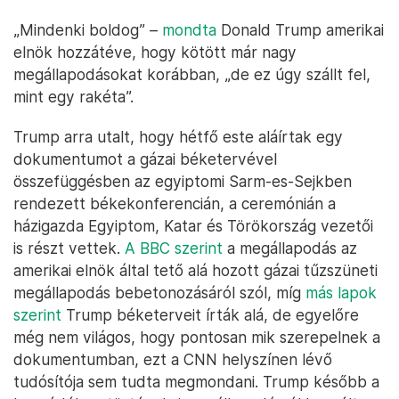
„Mindenki boldog” –
mondta
Donald Trump amerikai
elnök hozzátéve, hogy kötött már nagy
megállapodásokat korábban, „de ez úgy szállt fel,
mint egy rakéta”.
Trump arra utalt, hogy hétfő este aláírtak egy
dokumentumot a gázai béketervével
összefüggésben az egyiptomi Sarm-es-Sejkben
rendezett békekonferencián, a ceremónián a
házigazda Egyiptom, Katar és Törökország vezetői
is részt vettek.
A BBC szerint
a megállapodás az
amerikai elnök által tető alá hozott gázai tűzszüneti
megállapodás bebetonozásáról szól, míg
más lapok
szerint
Trump béketerveit írták alá, de egyelőre
még nem világos, hogy pontosan mik szerepelnek a
dokumentumban, ezt a CNN helyszínen lévő
tudósítója sem tudta megmondani. Trump később a