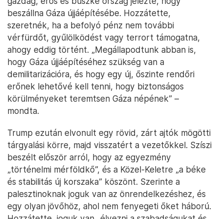
gazdag, erős és büszke ország jelezte, hogy
beszállna Gáza újjáépítésébe. Hozzátette,
szeretnék, ha a befolyó pénz nem további
vérfürdőt, gyűlölködést vagy terrort támogatna,
ahogy eddig történt. „Megállapodtunk abban is,
hogy Gáza újjáépítéséhez szükség van a
demilitarizációra, és hogy egy új, őszinte rendőri
erőnek lehetővé kell tenni, hogy biztonságos
körülményeket teremtsen Gáza népének” –
mondta.
Trump ezután elvonult egy rövid, zárt ajtók mögötti
tárgyalási körre, majd visszatért a vezetőkkel. Szíszi
beszélt először arról, hogy az egyezmény
„történelmi mérföldkő”, és a Közel-Keletre „a béke
és stabilitás új korszaka” köszönt. Szerinte a
palesztinoknak joguk van az önrendelkezéshez, és
egy olyan jövőhöz, ahol nem fenyegeti őket háború.
Hozzátette, joguk van „élvezni a szabadságukat és