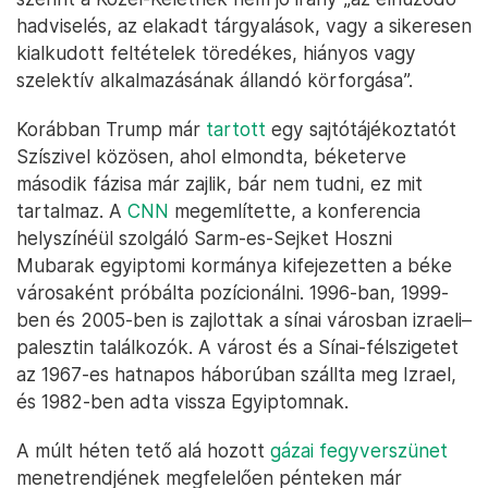
hadviselés, az elakadt tárgyalások, vagy a sikeresen
kialkudott feltételek töredékes, hiányos vagy
szelektív alkalmazásának állandó körforgása”.
Korábban Trump már
tartott
egy sajtótájékoztatót
Szíszivel közösen, ahol elmondta, béketerve
második fázisa már zajlik, bár nem tudni, ez mit
tartalmaz. A
CNN
megemlítette, a konferencia
helyszínéül szolgáló Sarm-es-Sejket Hoszni
Mubarak egyiptomi kormánya kifejezetten a béke
városaként próbálta pozícionálni. 1996-ban, 1999-
ben és 2005-ben is zajlottak a sínai városban izraeli–
palesztin találkozók. A várost és a Sínai-félszigetet
az 1967-es hatnapos háborúban szállta meg Izrael,
és 1982-ben adta vissza Egyiptomnak.
A múlt héten tető alá hozott
gázai fegyverszünet
menetrendjének megfelelően pénteken már