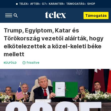
TELEX
AFTER
G7
KARAKTER
TÁMOGATÁS
SHOP
Támogatás
Trump, Egyiptom, Katar és
Törökország vezetői aláírták, hogy
elkötelezettek a közel-keleti béke
mellett
frissítve
KÜLFÖLD