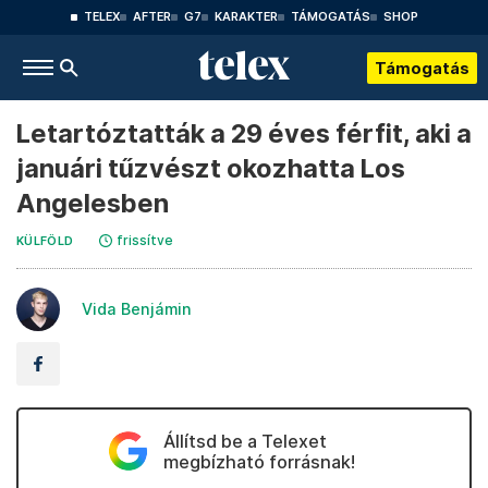
TELEX
AFTER
G7
KARAKTER
TÁMOGATÁS
SHOP
Támogatás
Letartóztatták a 29 éves férfit, aki a
januári tűzvészt okozhatta Los
Angelesben
frissítve
KÜLFÖLD
Vida Benjámin
Állítsd be a Telexet
megbízható forrásnak!