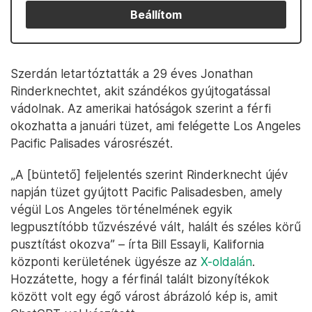
Beállítom
Szerdán letartóztatták a 29 éves Jonathan
Rinderknechtet, akit szándékos gyújtogatással
vádolnak. Az amerikai hatóságok szerint a férfi
okozhatta a januári tüzet, ami felégette Los Angeles
Pacific Palisades városrészét.
„A [büntető] feljelentés szerint Rinderknecht újév
napján tüzet gyújtott Pacific Palisadesben, amely
végül Los Angeles történelmének egyik
legpusztítóbb tűzvészévé vált, halált és széles körű
pusztítást okozva” – írta Bill Essayli, Kalifornia
központi kerületének ügyésze az
X-oldalán
.
Hozzátette, hogy a férfinál talált bizonyítékok
között volt egy égő várost ábrázoló kép is, amit