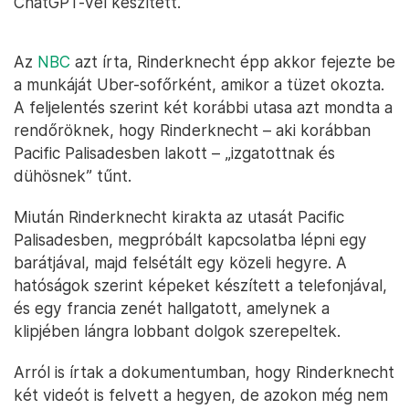
ChatGPT-vel készített.
Az
NBC
azt írta, Rinderknecht épp akkor fejezte be
a munkáját Uber-sofőrként, amikor a tüzet okozta.
A feljelentés szerint két korábbi utasa azt mondta a
rendőröknek, hogy Rinderknecht – aki korábban
Pacific Palisadesben lakott – „izgatottnak és
dühösnek” tűnt.
Miután Rinderknecht kirakta az utasát Pacific
Palisadesben, megpróbált kapcsolatba lépni egy
barátjával, majd felsétált egy közeli hegyre. A
hatóságok szerint képeket készített a telefonjával,
és egy francia zenét hallgatott, amelynek a
klipjében lángra lobbant dolgok szerepeltek.
Arról is írtak a dokumentumban, hogy Rinderknecht
két videót is felvett a hegyen, de azokon még nem