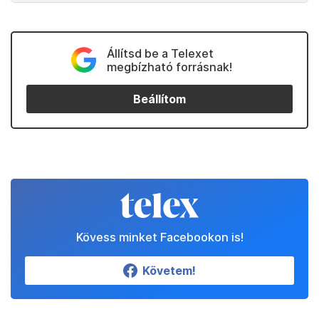
Állítsd be a Telexet
megbízható forrásnak!
Beállítom
Kövess minket Facebookon is!
Követem!