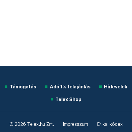
Támogatás
Adó 1% felajánlás
Hírlevelek
Telex Shop
© 2026 Telex.hu Zrt.
Impresszum
Etikai kódex