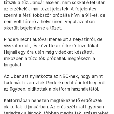
látszik a tűz. Január elsején, nem sokkal éjfél után
az érzékelők már tüzet jeleztek. A feljelentés
szerint a férfi többször próbálta hívni a 911-et, de
nem volt térerő a helyszínen. Végül azonban
sikerült bejelentenie a tüzet.
Rinderknecht autóval menekült a helyszínről, de
visszafordult, és követte az érkező tűzoltókat.
Hajnali egy óra után még videókat készített,
miközben a tűzoltók próbálták megfékezni a
lángokat.
Az Uber azt nyilatkozta az NBC-nek, hogy amint
tudomást szereztek Rinderknecht érintettségéről
az ügyben, eltiltották a platform használatától.
Kaliforniában nehezen megfékezhető erdőtüzek
alakultak ki januárban. Az erős szél miatt gyorsan
terjedtek a lángok, többen meghaltak, százezreket