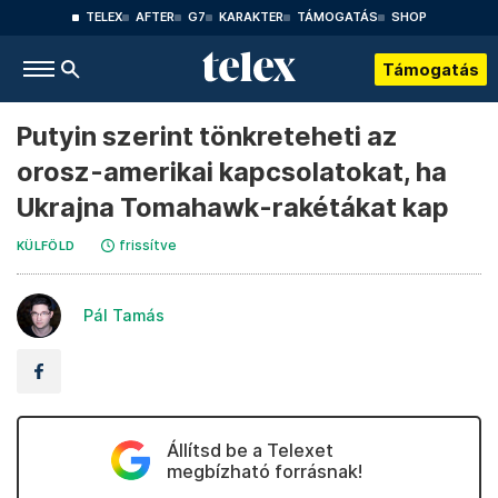
TELEX
AFTER
G7
KARAKTER
TÁMOGATÁS
SHOP
Támogatás
Putyin szerint tönkreteheti az
orosz-amerikai kapcsolatokat, ha
Ukrajna Tomahawk-rakétákat kap
frissítve
KÜLFÖLD
Pál Tamás
Állítsd be a Telexet
megbízható forrásnak!