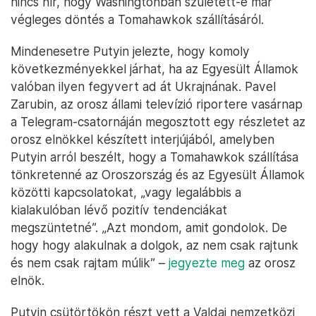
nincs hír, hogy Washingtonban született-e már
végleges döntés a Tomahawkok szállításáról.
Mindenesetre Putyin jelezte, hogy komoly
következményekkel járhat, ha az Egyesült Államok
valóban ilyen fegyvert ad át Ukrajnának. Pavel
Zarubin, az orosz állami televízió riportere vasárnap
a Telegram-csatornáján megosztott egy részletet az
orosz elnökkel készített interjújából, amelyben
Putyin arról beszélt, hogy a Tomahawkok szállítása
tönkretenné az Oroszország és az Egyesült Államok
közötti kapcsolatokat, „vagy legalábbis a
kialakulóban lévő pozitív tendenciákat
megszüntetné”. „Azt mondom, amit gondolok. De
hogy hogy alakulnak a dolgok, az nem csak rajtunk
és nem csak rajtam múlik” –
jegyezte meg
az orosz
elnök.
Putyin csütörtökön részt vett a Valdaj nemzetközi