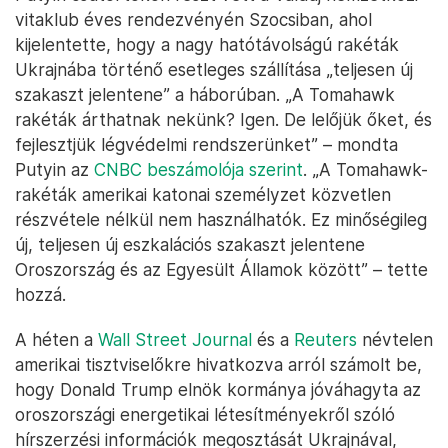
vitaklub éves rendezvényén Szocsiban, ahol
kijelentette, hogy a nagy hatótávolságú rakéták
Ukrajnába történő esetleges szállítása „teljesen új
szakaszt jelentene” a háborúban. „A Tomahawk
rakéták árthatnak nekünk? Igen. De lelőjük őket, és
fejlesztjük légvédelmi rendszerünket” – mondta
Putyin az
CNBC beszámolója szerint
. „A Tomahawk-
rakéták amerikai katonai személyzet közvetlen
részvétele nélkül nem használhatók. Ez minőségileg
új, teljesen új eszkalációs szakaszt jelentene
Oroszország és az Egyesült Államok között” – tette
hozzá.
A héten a
Wall Street Journal
és a
Reuters
névtelen
amerikai tisztviselőkre hivatkozva arról számolt be,
hogy Donald Trump elnök kormánya jóváhagyta az
oroszországi energetikai létesítményekről szóló
hírszerzési információk megosztását Ukrajnával,