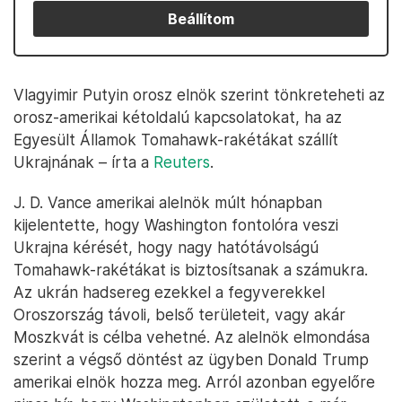
Beállítom
Vlagyimir Putyin orosz elnök szerint tönkreteheti az
orosz-amerikai kétoldalú kapcsolatokat, ha az
Egyesült Államok Tomahawk-rakétákat szállít
Ukrajnának – írta a
Reuters
.
J. D. Vance amerikai alelnök múlt hónapban
kijelentette, hogy Washington fontolóra veszi
Ukrajna kérését, hogy nagy hatótávolságú
Tomahawk-rakétákat is biztosítsanak a számukra.
Az ukrán hadsereg ezekkel a fegyverekkel
Oroszország távoli, belső területeit, vagy akár
Moszkvát is célba vehetné. Az alelnök elmondása
szerint a végső döntést az ügyben Donald Trump
amerikai elnök hozza meg. Arról azonban egyelőre