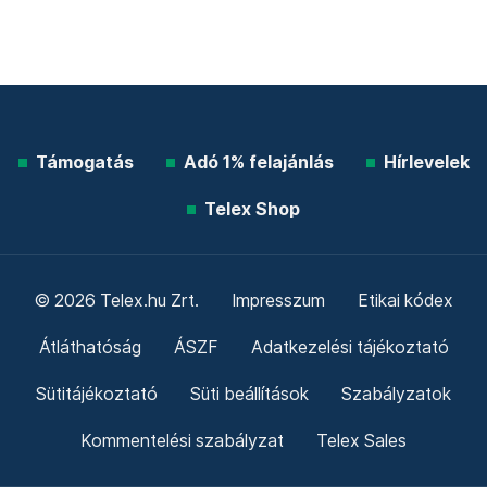
Támogatás
Adó 1% felajánlás
Hírlevelek
Telex Shop
© 2026 Telex.hu Zrt.
Impresszum
Etikai kódex
Átláthatóság
ÁSZF
Adatkezelési tájékoztató
Sütitájékoztató
Süti beállítások
Szabályzatok
Kommentelési szabályzat
Telex Sales